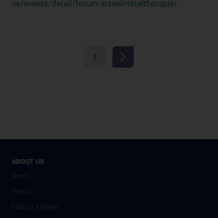
us/events/detail/forum-arzneimitteltherapie/
1
ABOUT US
News
Events
Facts & Figures