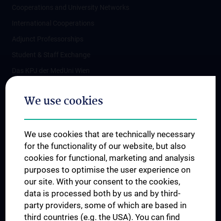
Cooperations and University Networks
International Cooperations
Adjunct Professorships
Student & Staff Exchange
Das KPJ der MedUni Wien
Postgraduate Trainings
We use cookies
Dual Career
Trusted Reseach - Research Security - Foreign Interference
We use cookies that are technically necessary
UNESCO Chair on Bioethics
for the functionality of our website, but also
MUVI
cookies for functional, marketing and analysis
purposes to optimise the user experience on
our site. With your consent to the cookies,
Connect with us
data is processed both by us and by third-
party providers, some of which are based in
third countries (e.g. the USA). You can find