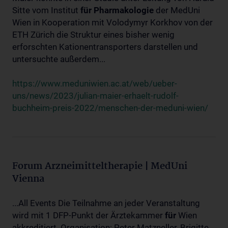
Sitte vom Institut
für
Pharmakologie
der MedUni
Wien in Kooperation mit Volodymyr Korkhov von der
ETH Zürich die Struktur eines bisher wenig
erforschten Kationentransporters darstellen und
untersuchte außerdem...
https://www.meduniwien.ac.at/web/ueber-
uns/news/2023/julian-maier-erhaelt-rudolf-
buchheim-preis-2022/menschen-der-meduni-wien/
Forum Arzneimitteltherapie | MedUni
Vienna
...All Events Die Teilnahme an jeder Veranstaltung
wird mit 1 DFP-Punkt der Ärztekammer
für
Wien
akkreditiert. Organisation: Peter Matzneller, Brigitte