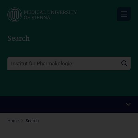
Skip
to
main
content
Search
Home
Search