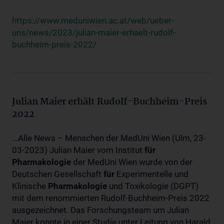
https://www.meduniwien.ac.at/web/ueber-
uns/news/2023/julian-maier-erhaelt-rudolf-
buchheim-preis-2022/
Julian Maier erhält Rudolf-Buchheim-Preis
2022
...Alle News – Menschen der MedUni Wien (Ulm, 23-
03-2023) Julian Maier vom Institut
für
Pharmakologie
der MedUni Wien wurde von der
Deutschen Gesellschaft
für
Experimentelle und
Klinische
Pharmakologie
und Toxikologie (DGPT)
mit dem renommierten Rudolf-Buchheim-Preis 2022
ausgezeichnet. Das Forschungsteam um Julian
Maier konnte in einer Studie unter Leitung von Harald