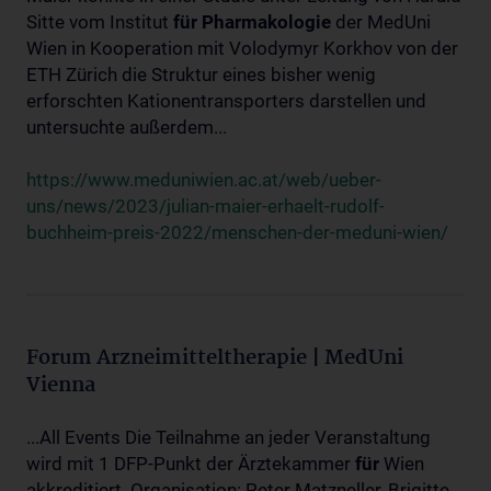
Sitte vom Institut
für
Pharmakologie
der MedUni
Wien in Kooperation mit Volodymyr Korkhov von der
ETH Zürich die Struktur eines bisher wenig
erforschten Kationentransporters darstellen und
untersuchte außerdem...
https://www.meduniwien.ac.at/web/ueber-
uns/news/2023/julian-maier-erhaelt-rudolf-
buchheim-preis-2022/menschen-der-meduni-wien/
Forum Arzneimitteltherapie | MedUni
Vienna
...All Events Die Teilnahme an jeder Veranstaltung
wird mit 1 DFP-Punkt der Ärztekammer
für
Wien
akkreditiert. Organisation: Peter Matzneller, Brigitte