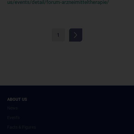
us/events/detail/forum-arzneimitteltherapie/
1
ABOUT US
News
Events
Facts & Figures