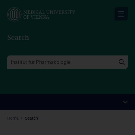
Skip
to
main
content
Search
Home
Search