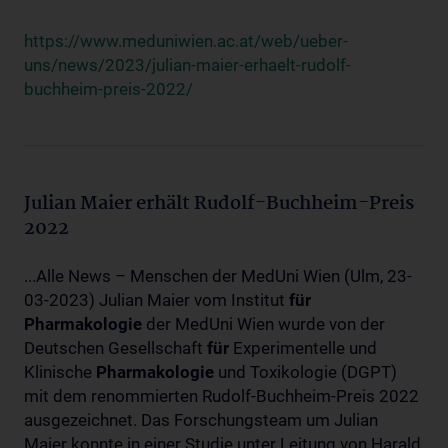
https://www.meduniwien.ac.at/web/ueber-
uns/news/2023/julian-maier-erhaelt-rudolf-
buchheim-preis-2022/
Julian Maier erhält Rudolf-Buchheim-Preis
2022
...Alle News – Menschen der MedUni Wien (Ulm, 23-
03-2023) Julian Maier vom Institut
für
Pharmakologie
der MedUni Wien wurde von der
Deutschen Gesellschaft
für
Experimentelle und
Klinische
Pharmakologie
und Toxikologie (DGPT)
mit dem renommierten Rudolf-Buchheim-Preis 2022
ausgezeichnet. Das Forschungsteam um Julian
Maier konnte in einer Studie unter Leitung von Harald