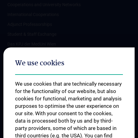
Cooperations and University Networks
International Cooperations
Adjunct Professorships
Student & Staff Exchange
Das KPJ der MedUni Wien
Postgraduate Trainings
We use cookies
Dual Career
Trusted Reseach - Research Security - Foreign Interference
We use cookies that are technically necessary
UNESCO Chair on Bioethics
for the functionality of our website, but also
MUVI
cookies for functional, marketing and analysis
purposes to optimise the user experience on
our site. With your consent to the cookies,
Connect with us
data is processed both by us and by third-
party providers, some of which are based in
third countries (e.g. the USA). You can find