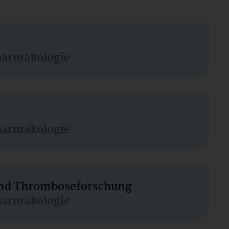
harmakologie
harmakologie
 und Thromboseforschung
harmakologie