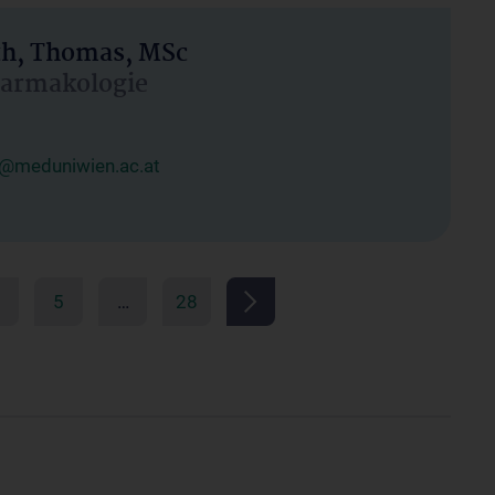
h, Thomas, MSc
Pharmakologie
@meduniwien.ac.at
5
…
28