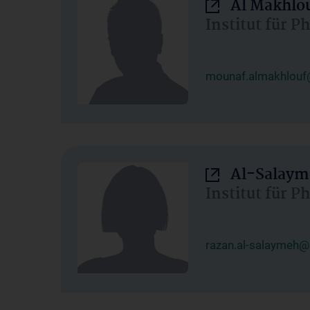
Al Makhlo
Institut für 
mounaf.almakhlouf
Al-Salaym
Institut für 
razan.al-salaymeh@