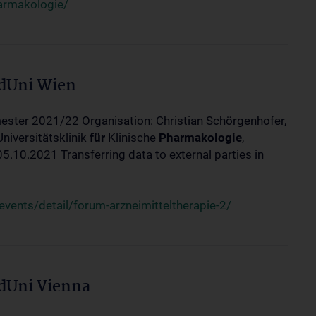
harmakologie/
edUni Wien
ester 2021/22 Organisation: Christian Schörgenhofer,
Universitätsklinik
für
Klinische
Pharmakologie
,
10.2021 Transferring data to external parties in
ents/detail/forum-arzneimitteltherapie-2/
edUni Vienna