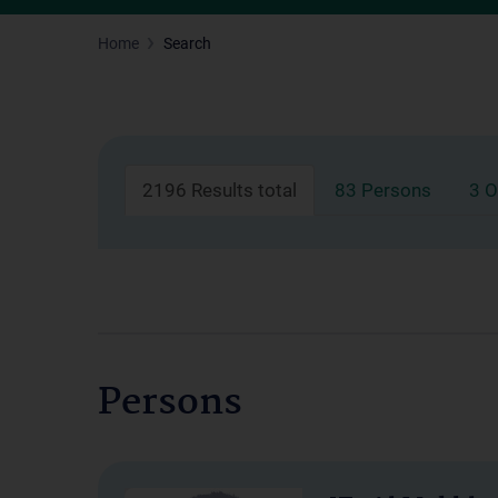
Home
Search
2196 Results total
83 Persons
3 O
Persons