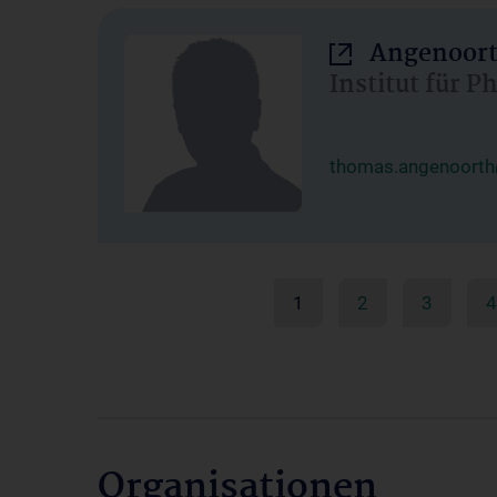
Angenoort
Institut für 
thomas.angenoorth
1
2
3
4
Organisationen