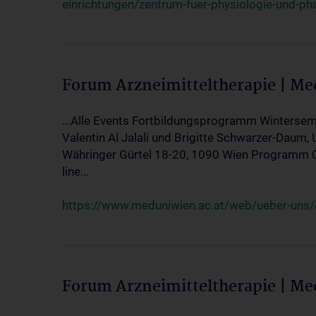
einrichtungen/zentrum-fuer-physiologie-und-p
Forum Arzneimitteltherapie | M
...Alle Events Fortbildungsprogramm Wintersem
Valentin Al Jalali und Brigitte Schwarzer-Daum, 
Währinger Gürtel 18-20, 1090 Wien Programm 05.
line...
https://www.meduniwien.ac.at/web/ueber-uns/ev
Forum Arzneimitteltherapie | M