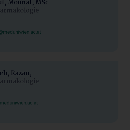
uf, Mounaf, MSc
Pharmakologie
@meduniwien.ac.at
eh, Razan,
Pharmakologie
meduniwien.ac.at