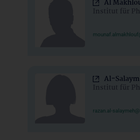
Al Makhlo
Institut für 
mounaf.almakhlouf
Al-Salaym
Institut für 
razan.al-salaymeh@