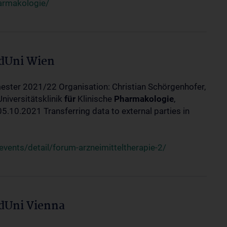
harmakologie/
edUni Wien
ester 2021/22 Organisation: Christian Schörgenhofer,
Universitätsklinik
für
Klinische
Pharmakologie
,
10.2021 Transferring data to external parties in
ents/detail/forum-arzneimitteltherapie-2/
edUni Vienna