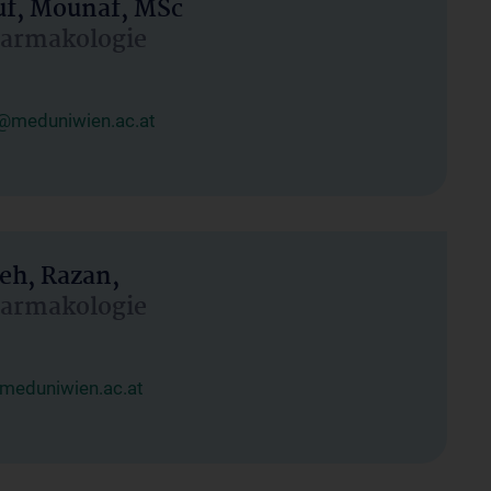
uf, Mounaf, MSc
Pharmakologie
@meduniwien.ac.at
eh, Razan,
Pharmakologie
meduniwien.ac.at