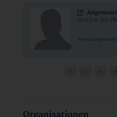
Angenoort
Institut für 
thomas.angenoorth
1
2
3
4
Organisationen