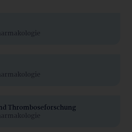
harmakologie
harmakologie
 und Thromboseforschung
harmakologie