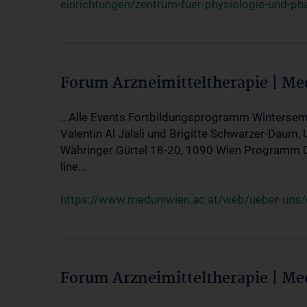
einrichtungen/zentrum-fuer-physiologie-und-p
Forum Arzneimitteltherapie | M
...Alle Events Fortbildungsprogramm Wintersem
Valentin Al Jalali und Brigitte Schwarzer-Daum, 
Währinger Gürtel 18-20, 1090 Wien Programm 05.
line...
https://www.meduniwien.ac.at/web/ueber-uns/ev
Forum Arzneimitteltherapie | M