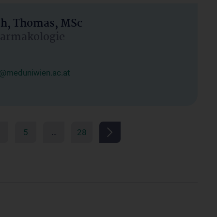
h, Thomas, MSc
Pharmakologie
@meduniwien.ac.at
5
…
28