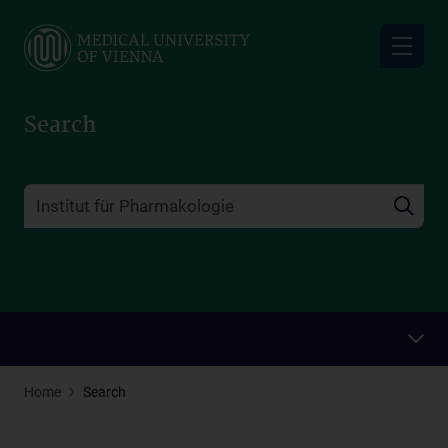
Skip
to
main
content
Search
Home
Search