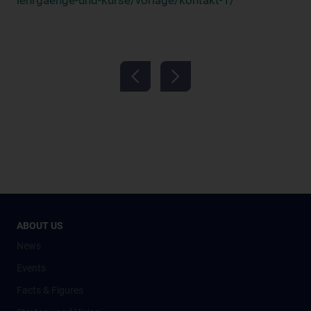
lehrgaenge-und-kurse/vorlage/kontakt-1/
ABOUT US
News
Events
Facts & Figures