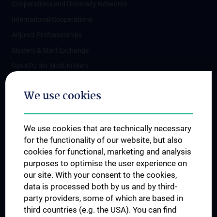
Cooperations and University Networks
International Cooperations
Adjunct Professorships
Student & Staff Exchange
Das KPJ der MedUni Wien
Postgraduate Trainings
We use cookies
Dual Career
Trusted Reseach - Research Security - Foreign Interference
We use cookies that are technically necessary
UNESCO Chair on Bioethics
for the functionality of our website, but also
MUVI
cookies for functional, marketing and analysis
purposes to optimise the user experience on
our site. With your consent to the cookies,
Connect with us
data is processed both by us and by third-
party providers, some of which are based in
third countries (e.g. the USA). You can find