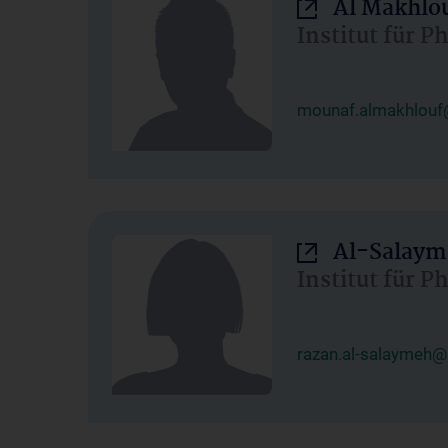
Al Makhlo
Institut für 
mounaf.almakhlouf
Al-Salaym
Institut für 
razan.al-salaymeh@