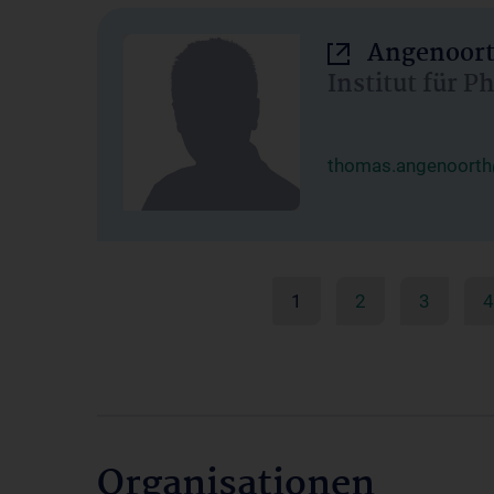
Angenoort
Institut für 
thomas.angenoorth
1
2
3
4
Organisationen