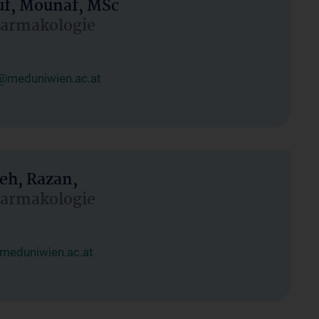
uf, Mounaf, MSc
Pharmakologie
@meduniwien.ac.at
eh, Razan,
Pharmakologie
meduniwien.ac.at