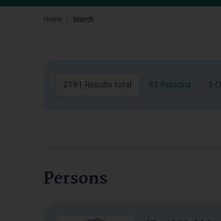
Home
Search
2191 Results total
83 Persons
3 O
Persons