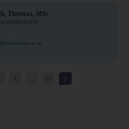
h, Thomas, MSc
Pharmakologie
@meduniwien.ac.at
5
…
28