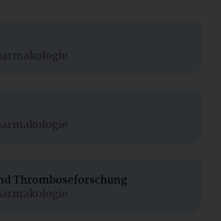
harmakologie
harmakologie
 und Thromboseforschung
harmakologie