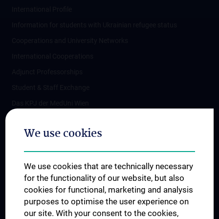
International Profile
Information for students with Ukrainian refugee status
Cooperations and University Networks
International Cooperations
Adjunct Professorships
Student & Staff Exchange
Das KPJ der MedUni Wien
Postgraduate Trainings
We use cookies
Dual Career
Trusted Reseach - Research Security - Foreign Interference
We use cookies that are technically necessary
UNESCO Chair on Bioethics
for the functionality of our website, but also
MUVI
cookies for functional, marketing and analysis
purposes to optimise the user experience on
our site. With your consent to the cookies,