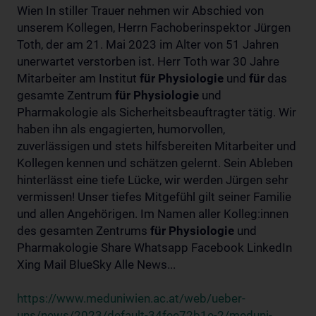
Wien In stiller Trauer nehmen wir Abschied von
unserem Kollegen, Herrn Fachoberinspektor Jürgen
Toth, der am 21. Mai 2023 im Alter von 51 Jahren
unerwartet verstorben ist. Herr Toth war 30 Jahre
Mitarbeiter am Institut
für
Physiologie
und
für
das
gesamte Zentrum
für
Physiologie
und
Pharmakologie als Sicherheitsbeauftragter tätig. Wir
haben ihn als engagierten, humorvollen,
zuverlässigen und stets hilfsbereiten Mitarbeiter und
Kollegen kennen und schätzen gelernt. Sein Ableben
hinterlässt eine tiefe Lücke, wir werden Jürgen sehr
vermissen! Unser tiefes Mitgefühl gilt seiner Familie
und allen Angehörigen. Im Namen aller Kolleg:innen
des gesamten Zentrums
für
Physiologie
und
Pharmakologie Share Whatsapp Facebook LinkedIn
Xing Mail BlueSky Alle News...
https://www.meduniwien.ac.at/web/ueber-
uns/news/2023/default-34fee72b1e-2/meduni-