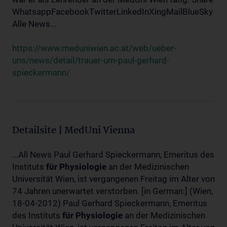
WhatsappFacebookTwitterLinkedInXingMailBlueSky
Alle News...
https://www.meduniwien.ac.at/web/ueber-
uns/news/detail/trauer-um-paul-gerhard-
spieckermann/
Detailsite | MedUni Vienna
...All News Paul Gerhard Spieckermann, Emeritus des
Instituts
für
Physiologie
an der Medizinischen
Universität Wien, ist vergangenen Freitag im Alter von
74 Jahren unerwartet verstorben. [in German:] (Wien,
18-04-2012) Paul Gerhard Spieckermann, Emeritus
des Instituts
für
Physiologie
an der Medizinischen