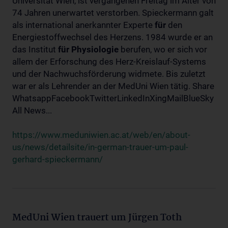
Universität Wien, ist vergangenen Freitag im Alter von
74 Jahren unerwartet verstorben. Spieckermann galt
als international anerkannter Experte
für
den
Energiestoffwechsel des Herzens. 1984 wurde er an
das Institut
für
Physiologie
berufen, wo er sich vor
allem der Erforschung des Herz-Kreislauf-Systems
und der Nachwuchsförderung widmete. Bis zuletzt
war er als Lehrender an der MedUni Wien tätig. Share
WhatsappFacebookTwitterLinkedInXingMailBlueSky
All News...
https://www.meduniwien.ac.at/web/en/about-
us/news/detailsite/in-german-trauer-um-paul-
gerhard-spieckermann/
MedUni Wien trauert um Jürgen Toth