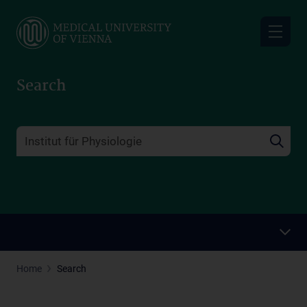
Skip
to
main
content
Search
Home
Search