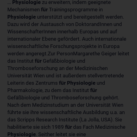
...
Physiologie
zu erweitern, indem geeignete
Mechanismen
für
Trainingsprogramme in
Physiologie
unterstützt und bereitgestellt werden.
Dazu wird der Austausch von DoktorandInnen und
WissenschafterInnen innerhalb Europas und auf
internationaler Ebene gefördert. Auch internationale
wissenschaftliche Forschungsprojekte in Europa
werden angeregt.Zur PersonMargarethe Geiger leitet
das Institut
für
Gefäßbiologie und
Thromboseforschung an der Medizinischen
Universität Wien und ist außerdem stellvertretende
Leiterin des Zentrums
für
Physiologie
und
Pharmakologie, zu dem das Institut
für
Gefäßbiologie und Thromboseforschung gehört.
Nach dem Medizinstudium an der Universität Wien
führte sie ihre wissenschaftliche Ausbildung u.a. an
das Scripps Research Institute (La Jolla, USA). Sie
habilitierte sie sich 1989
für
das Fach Medizinische
Physiologie
. Seither leitet sie eine