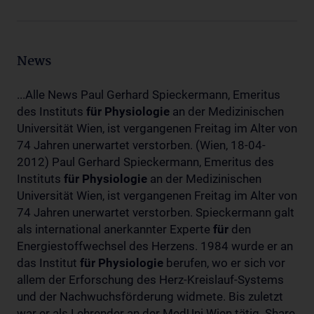
News
...Alle News Paul Gerhard Spieckermann, Emeritus
des Instituts
für
Physiologie
an der Medizinischen
Universität Wien, ist vergangenen Freitag im Alter von
74 Jahren unerwartet verstorben. (Wien, 18-04-
2012) Paul Gerhard Spieckermann, Emeritus des
Instituts
für
Physiologie
an der Medizinischen
Universität Wien, ist vergangenen Freitag im Alter von
74 Jahren unerwartet verstorben. Spieckermann galt
als international anerkannter Experte
für
den
Energiestoffwechsel des Herzens. 1984 wurde er an
das Institut
für
Physiologie
berufen, wo er sich vor
allem der Erforschung des Herz-Kreislauf-Systems
und der Nachwuchsförderung widmete. Bis zuletzt
war er als Lehrender an der MedUni Wien tätig. Share