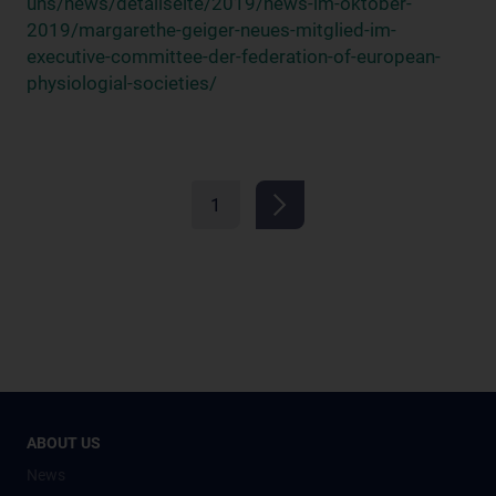
uns/news/detailseite/2019/news-im-oktober-
2019/margarethe-geiger-neues-mitglied-im-
executive-committee-der-federation-of-european-
physiologial-societies/
1
ABOUT US
News