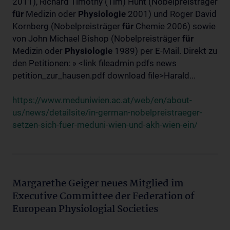
2011), Richard Timothy (Tim) Hunt (Nobelpreisträger
für
Medizin oder
Physiologie
2001) und Roger David
Kornberg (Nobelpreisträger
für
Chemie 2006) sowie
von John Michael Bishop (Nobelpreisträger
für
Medizin oder
Physiologie
1989) per E-Mail. Direkt zu
den Petitionen: » <link fileadmin pdfs news
petition_zur_hausen.pdf download file>Harald...
https://www.meduniwien.ac.at/web/en/about-
us/news/detailsite/in-german-nobelpreistraeger-
setzen-sich-fuer-meduni-wien-und-akh-wien-ein/
Margarethe Geiger neues Mitglied im
Executive Committee der Federation of
European Physiologial Societies