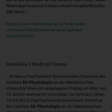
WhatsappFacebookTwitterLinkedInXingMailBlueSky
Alle News...
https://www.meduniwien.ac.at/web/ueber-
uns/news/detail/trauer-um-paul-gerhard-
spieckermann/
Detailsite | MedUni Vienna
...All News Paul Gerhard Spieckermann, Emeritus des
Instituts
für
Physiologie
an der Medizinischen
Universität Wien, ist vergangenen Freitag im Alter von
74 Jahren unerwartet verstorben. [in German:] (Wien,
18-04-2012) Paul Gerhard Spieckermann, Emeritus
des Instituts
für
Physiologie
an der Medizinischen