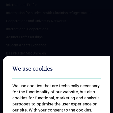
International Profile
Information for students with Ukrainian refugee status
Cooperations and University Networks
International Cooperations
Adjunct Professorships
Student & Staff Exchange
Das KPJ der MedUni Wien
Postgraduate Trainings
We use cookies
Dual Career
Trusted Reseach - Research Security - Foreign Interference
We use cookies that are technically necessary
UNESCO Chair on Bioethics
for the functionality of our website, but also
MUVI
cookies for functional, marketing and analysis
purposes to optimise the user experience on
our site. With your consent to the cookies,