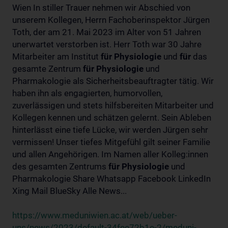
Wien In stiller Trauer nehmen wir Abschied von
unserem Kollegen, Herrn Fachoberinspektor Jürgen
Toth, der am 21. Mai 2023 im Alter von 51 Jahren
unerwartet verstorben ist. Herr Toth war 30 Jahre
Mitarbeiter am Institut
für
Physiologie
und
für
das
gesamte Zentrum
für
Physiologie
und
Pharmakologie als Sicherheitsbeauftragter tätig. Wir
haben ihn als engagierten, humorvollen,
zuverlässigen und stets hilfsbereiten Mitarbeiter und
Kollegen kennen und schätzen gelernt. Sein Ableben
hinterlässt eine tiefe Lücke, wir werden Jürgen sehr
vermissen! Unser tiefes Mitgefühl gilt seiner Familie
und allen Angehörigen. Im Namen aller Kolleg:innen
des gesamten Zentrums
für
Physiologie
und
Pharmakologie Share Whatsapp Facebook LinkedIn
Xing Mail BlueSky Alle News...
https://www.meduniwien.ac.at/web/ueber-
uns/news/2023/default-34fee72b1e-2/meduni-