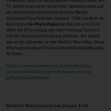
Universität Wien, ist vergangenen Freitag im Alter von
74 Jahren unerwartet verstorben. Spieckermann galt
als international anerkannter Experte
für
den
Energiestoffwechsel des Herzens. 1984 wurde er an
das Institut
für
Physiologie
berufen, wo er sich vor
allem der Erforschung des Herz-Kreislauf-Systems
und der Nachwuchsförderung widmete. Bis zuletzt
war er als Lehrender an der MedUni Wien tätig. Share
WhatsappFacebookTwitterLinkedInXingMailBlueSky
All News...
https://www.meduniwien.ac.at/web/en/about-
us/news/detailsite/in-german-trauer-um-paul-
gerhard-spieckermann/
MedUni Wien trauert um Jürgen Toth