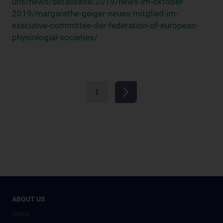
uns/news/detailseite/2019/news-im-oktober-
2019/margarethe-geiger-neues-mitglied-im-
executive-committee-der-federation-of-european-
physiologial-societies/
1
ABOUT US
News