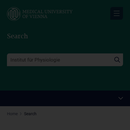
Skip
to
main
content
Search
Home
Search