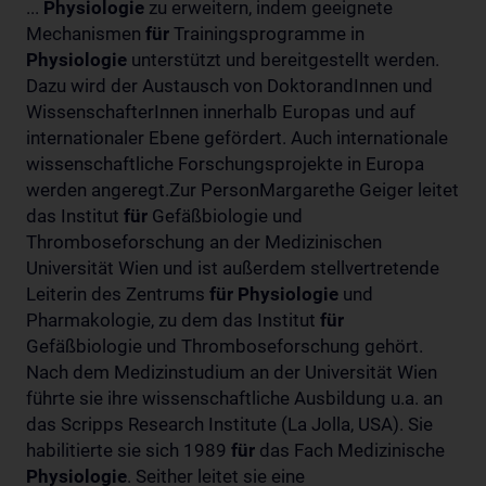
...
Physiologie
zu erweitern, indem geeignete
Mechanismen
für
Trainingsprogramme in
Physiologie
unterstützt und bereitgestellt werden.
Dazu wird der Austausch von DoktorandInnen und
WissenschafterInnen innerhalb Europas und auf
internationaler Ebene gefördert. Auch internationale
wissenschaftliche Forschungsprojekte in Europa
werden angeregt.Zur PersonMargarethe Geiger leitet
das Institut
für
Gefäßbiologie und
Thromboseforschung an der Medizinischen
Universität Wien und ist außerdem stellvertretende
Leiterin des Zentrums
für
Physiologie
und
Pharmakologie, zu dem das Institut
für
Gefäßbiologie und Thromboseforschung gehört.
Nach dem Medizinstudium an der Universität Wien
führte sie ihre wissenschaftliche Ausbildung u.a. an
das Scripps Research Institute (La Jolla, USA). Sie
habilitierte sie sich 1989
für
das Fach Medizinische
Physiologie
. Seither leitet sie eine