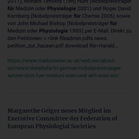
2011), Richard Timothy (Tim) Hunt (Nobelpreisträger
für
Medizin oder
Physiologie
2001) und Roger David
Kornberg (Nobelpreisträger
für
Chemie 2006) sowie
von John Michael Bishop (Nobelpreisträger
für
Medizin oder
Physiologie
1989) per E-Mail. Direkt zu
den Petitionen: » <link fileadmin pdfs news
petition_zur_hausen.pdf download file>Harald...
https://www.meduniwien.ac.at/web/en/about-
us/news/detailsite/in-german-nobelpreistraeger-
setzen-sich-fuer-meduni-wien-und-akh-wien-ein/
Margarethe Geiger neues Mitglied im
Executive Committee der Federation of
European Physiologial Societies