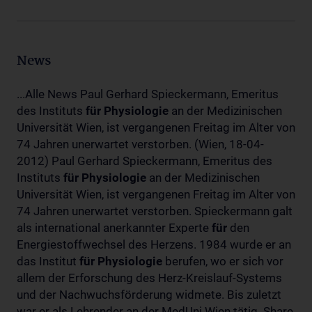
News
...Alle News Paul Gerhard Spieckermann, Emeritus
des Instituts
für
Physiologie
an der Medizinischen
Universität Wien, ist vergangenen Freitag im Alter von
74 Jahren unerwartet verstorben. (Wien, 18-04-
2012) Paul Gerhard Spieckermann, Emeritus des
Instituts
für
Physiologie
an der Medizinischen
Universität Wien, ist vergangenen Freitag im Alter von
74 Jahren unerwartet verstorben. Spieckermann galt
als international anerkannter Experte
für
den
Energiestoffwechsel des Herzens. 1984 wurde er an
das Institut
für
Physiologie
berufen, wo er sich vor
allem der Erforschung des Herz-Kreislauf-Systems
und der Nachwuchsförderung widmete. Bis zuletzt
war er als Lehrender an der MedUni Wien tätig. Share