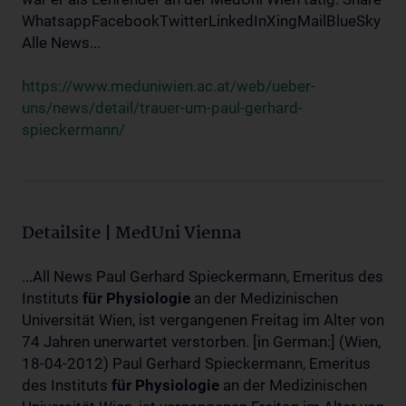
WhatsappFacebookTwitterLinkedInXingMailBlueSky
Alle News...
https://www.meduniwien.ac.at/web/ueber-
uns/news/detail/trauer-um-paul-gerhard-
spieckermann/
Detailsite | MedUni Vienna
...All News Paul Gerhard Spieckermann, Emeritus des
Instituts
für
Physiologie
an der Medizinischen
Universität Wien, ist vergangenen Freitag im Alter von
74 Jahren unerwartet verstorben. [in German:] (Wien,
18-04-2012) Paul Gerhard Spieckermann, Emeritus
des Instituts
für
Physiologie
an der Medizinischen