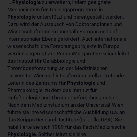
...
Physiologie
zu erweitern, indem geeignete
Mechanismen
für
Trainingsprogramme in
Physiologie
unterstützt und bereitgestellt werden.
Dazu wird der Austausch von DoktorandInnen und
WissenschafterInnen innerhalb Europas und auf
internationaler Ebene gefördert. Auch internationale
wissenschaftliche Forschungsprojekte in Europa
werden angeregt.Zur PersonMargarethe Geiger leitet
das Institut
für
Gefäßbiologie und
Thromboseforschung an der Medizinischen
Universität Wien und ist außerdem stellvertretende
Leiterin des Zentrums
für
Physiologie
und
Pharmakologie, zu dem das Institut
für
Gefäßbiologie und Thromboseforschung gehört.
Nach dem Medizinstudium an der Universität Wien
führte sie ihre wissenschaftliche Ausbildung u.a. an
das Scripps Research Institute (La Jolla, USA). Sie
habilitierte sie sich 1989
für
das Fach Medizinische
Physiologie
. Seither leitet sie eine