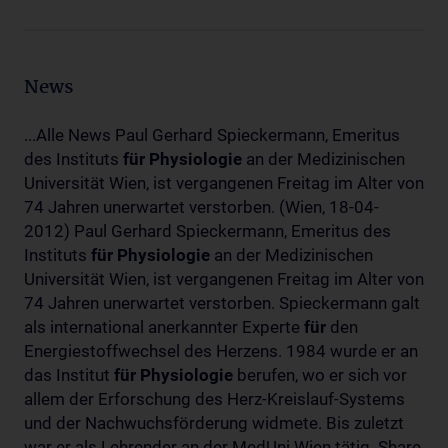
News
...Alle News Paul Gerhard Spieckermann, Emeritus
des Instituts
für
Physiologie
an der Medizinischen
Universität Wien, ist vergangenen Freitag im Alter von
74 Jahren unerwartet verstorben. (Wien, 18-04-
2012) Paul Gerhard Spieckermann, Emeritus des
Instituts
für
Physiologie
an der Medizinischen
Universität Wien, ist vergangenen Freitag im Alter von
74 Jahren unerwartet verstorben. Spieckermann galt
als international anerkannter Experte
für
den
Energiestoffwechsel des Herzens. 1984 wurde er an
das Institut
für
Physiologie
berufen, wo er sich vor
allem der Erforschung des Herz-Kreislauf-Systems
und der Nachwuchsförderung widmete. Bis zuletzt
war er als Lehrender an der MedUni Wien tätig. Share