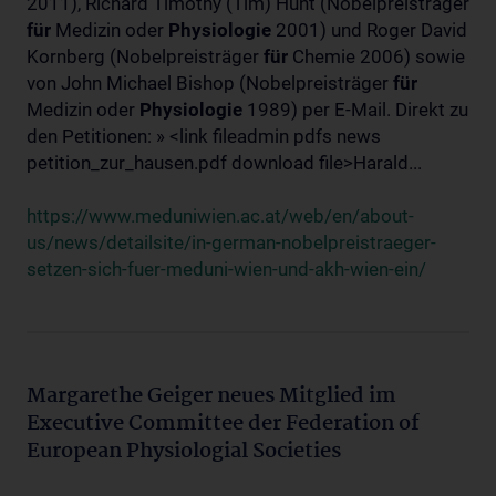
2011), Richard Timothy (Tim) Hunt (Nobelpreisträger
für
Medizin oder
Physiologie
2001) und Roger David
Kornberg (Nobelpreisträger
für
Chemie 2006) sowie
von John Michael Bishop (Nobelpreisträger
für
Medizin oder
Physiologie
1989) per E-Mail. Direkt zu
den Petitionen: » <link fileadmin pdfs news
petition_zur_hausen.pdf download file>Harald...
https://www.meduniwien.ac.at/web/en/about-
us/news/detailsite/in-german-nobelpreistraeger-
setzen-sich-fuer-meduni-wien-und-akh-wien-ein/
Margarethe Geiger neues Mitglied im
Executive Committee der Federation of
European Physiologial Societies