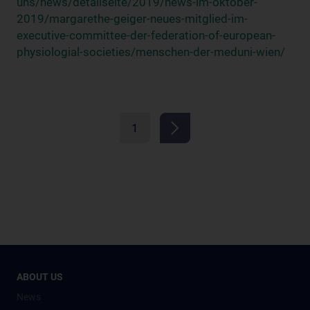
uns/news/detailseite/2019/news-im-oktober-
2019/margarethe-geiger-neues-mitglied-im-
executive-committee-der-federation-of-european-
physiologial-societies/menschen-der-meduni-wien/
1
ABOUT US
News