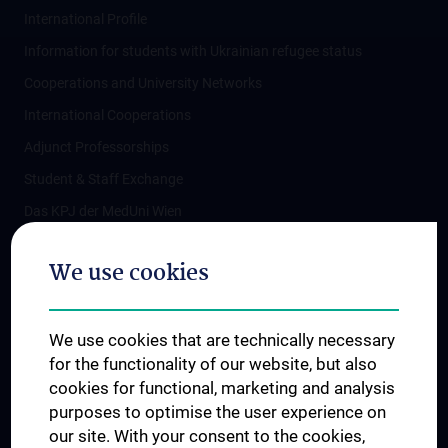
International Profile
Information for students with Ukrainian refugee status
Cooperations and University Networks
International Cooperations
Adjunct Professorships
Student & Staff Exchange
Das KPJ der MedUni Wien
Postgraduate Trainings
We use cookies
Dual Career
Trusted Reseach - Research Security - Foreign Interference
We use cookies that are technically necessary
UNESCO Chair on Bioethics
for the functionality of our website, but also
MUVI
cookies for functional, marketing and analysis
purposes to optimise the user experience on
our site. With your consent to the cookies,