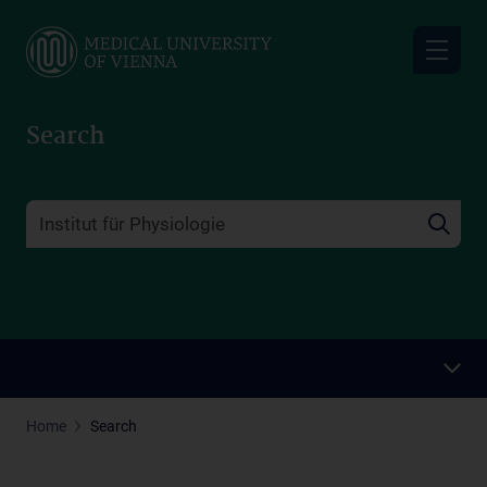
Skip
to
main
content
Search
Home
Search