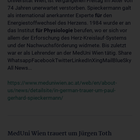
Universität Wien, ist vergangenen Freitag im Alter von
74 Jahren unerwartet verstorben. Spieckermann galt
als international anerkannter Experte
für
den
Energiestoffwechsel des Herzens. 1984 wurde er an
das Institut
für
Physiologie
berufen, wo er sich vor
allem der Erforschung des Herz-Kreislauf-Systems
und der Nachwuchsförderung widmete. Bis zuletzt
war er als Lehrender an der MedUni Wien tätig. Share
WhatsappFacebookTwitterLinkedInXingMailBlueSky
All News...
https://www.meduniwien.ac.at/web/en/about-
us/news/detailsite/in-german-trauer-um-paul-
gerhard-spieckermann/
MedUni Wien trauert um Jürgen Toth