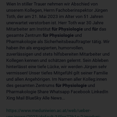
Wien In stiller Trauer nehmen wir Abschied von
unserem Kollegen, Herrn Fachoberinspektor Jürgen
Toth, der am 21. Mai 2023 im Alter von 51 Jahren
unerwartet verstorben ist. Herr Toth war 30 Jahre
Mitarbeiter am Institut
für
Physiologie
und
für
das
gesamte Zentrum
für
Physiologie
und
Pharmakologie als Sicherheitsbeauftragter tätig. Wir
haben ihn als engagierten, humorvollen,
zuverlässigen und stets hilfsbereiten Mitarbeiter und
Kollegen kennen und schätzen gelernt. Sein Ableben
hinterlässt eine tiefe Lücke, wir werden Jürgen sehr
vermissen! Unser tiefes Mitgefühl gilt seiner Familie
und allen Angehörigen. Im Namen aller Kolleg:innen
des gesamten Zentrums
für
Physiologie
und
Pharmakologie Share Whatsapp Facebook LinkedIn
Xing Mail BlueSky Alle News...
https://www.meduniwien.ac.at/web/ueber-
uns/news/2023/default-34fee72b1e-2/meduni-