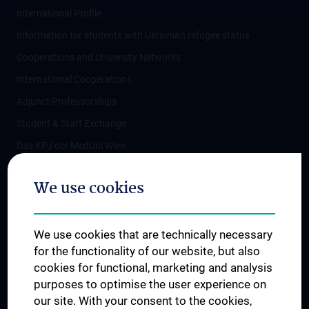
International Profile
Information for students with Ukrainian refugee status
Cooperations and University Networks
International Cooperations
Adjunct Professorships
Student & Staff Exchange
Das KPJ der MedUni Wien
Postgraduate Trainings
We use cookies
Dual Career
Trusted Reseach - Research Security - Foreign Interference
We use cookies that are technically necessary
UNESCO Chair on Bioethics
for the functionality of our website, but also
MUVI
cookies for functional, marketing and analysis
purposes to optimise the user experience on
our site. With your consent to the cookies,