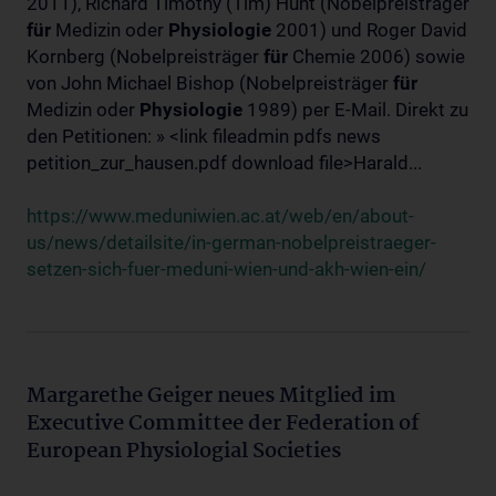
2011), Richard Timothy (Tim) Hunt (Nobelpreisträger
für
Medizin oder
Physiologie
2001) und Roger David
Kornberg (Nobelpreisträger
für
Chemie 2006) sowie
von John Michael Bishop (Nobelpreisträger
für
Medizin oder
Physiologie
1989) per E-Mail. Direkt zu
den Petitionen: » <link fileadmin pdfs news
petition_zur_hausen.pdf download file>Harald...
https://www.meduniwien.ac.at/web/en/about-
us/news/detailsite/in-german-nobelpreistraeger-
setzen-sich-fuer-meduni-wien-und-akh-wien-ein/
Margarethe Geiger neues Mitglied im
Executive Committee der Federation of
European Physiologial Societies