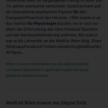
Universität Wien, ist vergangenen Freitag im Alter von
74 Jahren unerwartet verstorben. Spieckermann galt
als international anerkannter Experte
für
den
Energiestoffwechsel des Herzens. 1984 wurde er an
das Institut
für
Physiologie
berufen, wo er sich vor
allem der Erforschung des Herz-Kreislauf-Systems
und der Nachwuchsförderung widmete. Bis zuletzt
war er als Lehrender an der MedUni Wien tätig. Share
WhatsappFacebookTwitterLinkedInXingMailBlueSky
All News...
https://www.meduniwien.ac.at/web/en/about-
us/news/detailsite/in-german-trauer-um-paul-
gerhard-spieckermann/
MedUni Wien trauert um Jürgen Toth