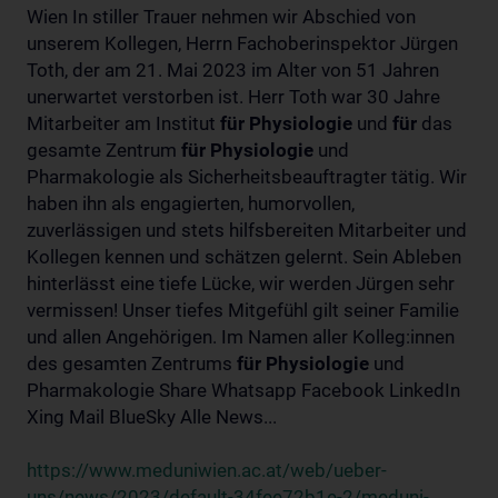
Wien In stiller Trauer nehmen wir Abschied von
unserem Kollegen, Herrn Fachoberinspektor Jürgen
Toth, der am 21. Mai 2023 im Alter von 51 Jahren
unerwartet verstorben ist. Herr Toth war 30 Jahre
Mitarbeiter am Institut
für
Physiologie
und
für
das
gesamte Zentrum
für
Physiologie
und
Pharmakologie als Sicherheitsbeauftragter tätig. Wir
haben ihn als engagierten, humorvollen,
zuverlässigen und stets hilfsbereiten Mitarbeiter und
Kollegen kennen und schätzen gelernt. Sein Ableben
hinterlässt eine tiefe Lücke, wir werden Jürgen sehr
vermissen! Unser tiefes Mitgefühl gilt seiner Familie
und allen Angehörigen. Im Namen aller Kolleg:innen
des gesamten Zentrums
für
Physiologie
und
Pharmakologie Share Whatsapp Facebook LinkedIn
Xing Mail BlueSky Alle News...
https://www.meduniwien.ac.at/web/ueber-
uns/news/2023/default-34fee72b1e-2/meduni-