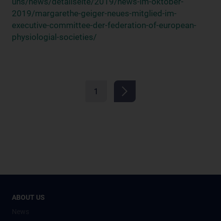
uns/news/detailseite/2019/news-im-oktober-
2019/margarethe-geiger-neues-mitglied-im-
executive-committee-der-federation-of-european-
physiologial-societies/
1
ABOUT US
News