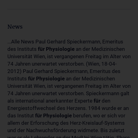
News
...Alle News Paul Gerhard Spieckermann, Emeritus
des Instituts
für
Physiologie
an der Medizinischen
Universität Wien, ist vergangenen Freitag im Alter von
74 Jahren unerwartet verstorben. (Wien, 18-04-
2012) Paul Gerhard Spieckermann, Emeritus des
Instituts
für
Physiologie
an der Medizinischen
Universität Wien, ist vergangenen Freitag im Alter von
74 Jahren unerwartet verstorben. Spieckermann galt
als international anerkannter Experte
für
den
Energiestoffwechsel des Herzens. 1984 wurde er an
das Institut
für
Physiologie
berufen, wo er sich vor
allem der Erforschung des Herz-Kreislauf-Systems
und der Nachwuchsförderung widmete. Bis zuletzt
war er als Lehrender an der MedUni Wien tätig. Share