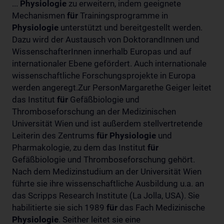
...
Physiologie
zu erweitern, indem geeignete
Mechanismen
für
Trainingsprogramme in
Physiologie
unterstützt und bereitgestellt werden.
Dazu wird der Austausch von DoktorandInnen und
WissenschafterInnen innerhalb Europas und auf
internationaler Ebene gefördert. Auch internationale
wissenschaftliche Forschungsprojekte in Europa
werden angeregt.Zur PersonMargarethe Geiger leitet
das Institut
für
Gefäßbiologie und
Thromboseforschung an der Medizinischen
Universität Wien und ist außerdem stellvertretende
Leiterin des Zentrums
für
Physiologie
und
Pharmakologie, zu dem das Institut
für
Gefäßbiologie und Thromboseforschung gehört.
Nach dem Medizinstudium an der Universität Wien
führte sie ihre wissenschaftliche Ausbildung u.a. an
das Scripps Research Institute (La Jolla, USA). Sie
habilitierte sie sich 1989
für
das Fach Medizinische
Physiologie
. Seither leitet sie eine