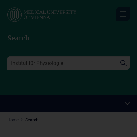
Skip
to
main
content
Search
Home
Search