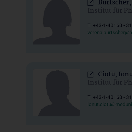
Burtscher,
Institut für P
T: +43-1-40160 - 3
verena.burtscher@m
Ciotu, Ion
Institut für P
T: +43-1-40160 - 3
ionut.ciotu@meduni