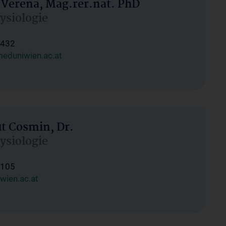
 Verena, Mag.rer.nat. PhD
hysiologie
1432
eduniwien.ac.at
ut Cosmin, Dr.
hysiologie
1105
wien.ac.at