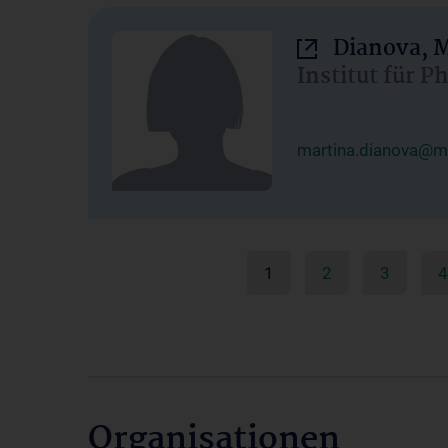
Dianova, M
Institut für P
martina.dianova@me
1
2
3
4
Organisationen