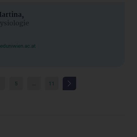
artina,
hysiologie
duniwien.ac.at
5
…
11