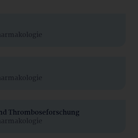
harmakologie
harmakologie
 und Thromboseforschung
harmakologie