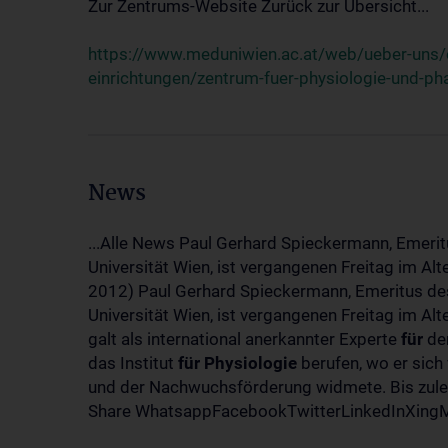
Zur Zentrums-Website Zurück zur Übersicht...
https://www.meduniwien.ac.at/web/ueber-uns/o
einrichtungen/zentrum-fuer-physiologie-und-p
News
...Alle News Paul Gerhard Spieckermann, Emerit
Universität Wien, ist vergangenen Freitag im Al
2012) Paul Gerhard Spieckermann, Emeritus des
Universität Wien, ist vergangenen Freitag im A
galt als international anerkannter Experte
für
den
das Institut
für
Physiologie
berufen, wo er sich
und der Nachwuchsförderung widmete. Bis zuletz
Share WhatsappFacebookTwitterLinkedInXingMa