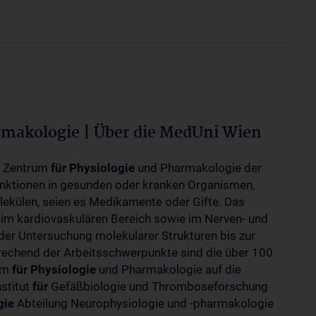
rmakologie | Über die MedUni Wien
m Zentrum
für
Physiologie
und Pharmakologie der
unktionen in gesunden oder kranken Organismen,
ekülen, seien es Medikamente oder Gifte. Das
 im kardiovaskulären Bereich sowie im Nerven- und
der Untersuchung molekularer Strukturen bis zur
rechend der Arbeitsschwerpunkte sind die über 100
rum
für
Physiologie
und Pharmakologie auf die
nstitut
für
Gefäßbiologie und Thromboseforschung
gie
Abteilung Neurophysiologie und -pharmakologie