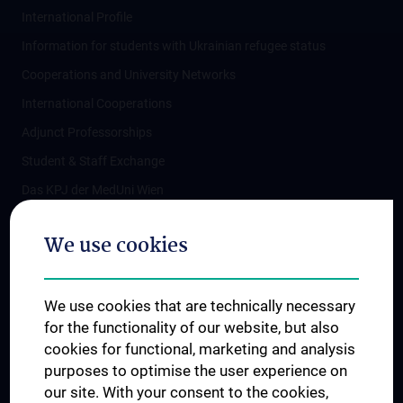
International Profile
Information for students with Ukrainian refugee status
Cooperations and University Networks
International Cooperations
Adjunct Professorships
Student & Staff Exchange
Das KPJ der MedUni Wien
Postgraduate Trainings
We use cookies
Dual Career
Trusted Reseach - Research Security - Foreign Interference
We use cookies that are technically necessary
UNESCO Chair on Bioethics
for the functionality of our website, but also
MUVI
cookies for functional, marketing and analysis
purposes to optimise the user experience on
our site. With your consent to the cookies,