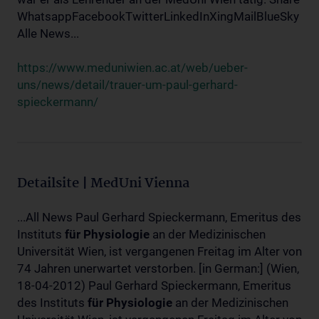
WhatsappFacebookTwitterLinkedInXingMailBlueSky
Alle News...
https://www.meduniwien.ac.at/web/ueber-
uns/news/detail/trauer-um-paul-gerhard-
spieckermann/
Detailsite | MedUni Vienna
...All News Paul Gerhard Spieckermann, Emeritus des
Instituts
für
Physiologie
an der Medizinischen
Universität Wien, ist vergangenen Freitag im Alter von
74 Jahren unerwartet verstorben. [in German:] (Wien,
18-04-2012) Paul Gerhard Spieckermann, Emeritus
des Instituts
für
Physiologie
an der Medizinischen