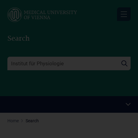
Skip
to
main
content
Search
Home
Search