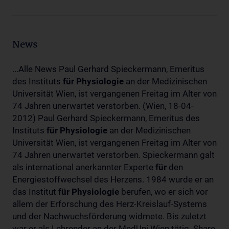
News
...Alle News Paul Gerhard Spieckermann, Emeritus
des Instituts
für
Physiologie
an der Medizinischen
Universität Wien, ist vergangenen Freitag im Alter von
74 Jahren unerwartet verstorben. (Wien, 18-04-
2012) Paul Gerhard Spieckermann, Emeritus des
Instituts
für
Physiologie
an der Medizinischen
Universität Wien, ist vergangenen Freitag im Alter von
74 Jahren unerwartet verstorben. Spieckermann galt
als international anerkannter Experte
für
den
Energiestoffwechsel des Herzens. 1984 wurde er an
das Institut
für
Physiologie
berufen, wo er sich vor
allem der Erforschung des Herz-Kreislauf-Systems
und der Nachwuchsförderung widmete. Bis zuletzt
war er als Lehrender an der MedUni Wien tätig. Share