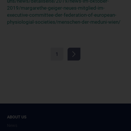
uns/news/detailseite/2019/news-im-oktober-
2019/margarethe-geiger-neues-mitglied-im-
executive-committee-der-federation-of-european-
physiologial-societies/menschen-der-meduni-wien/
1
ABOUT US
News