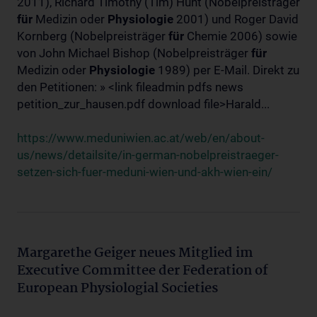
2011), Richard Timothy (Tim) Hunt (Nobelpreisträger
für
Medizin oder
Physiologie
2001) und Roger David
Kornberg (Nobelpreisträger
für
Chemie 2006) sowie
von John Michael Bishop (Nobelpreisträger
für
Medizin oder
Physiologie
1989) per E-Mail. Direkt zu
den Petitionen: » <link fileadmin pdfs news
petition_zur_hausen.pdf download file>Harald...
https://www.meduniwien.ac.at/web/en/about-
us/news/detailsite/in-german-nobelpreistraeger-
setzen-sich-fuer-meduni-wien-und-akh-wien-ein/
Margarethe Geiger neues Mitglied im
Executive Committee der Federation of
European Physiologial Societies