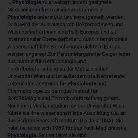
...
Physiologie
zu erweitern, indem geeignete
Mechanismen
für
Trainingsprogramme in
Physiologie
unterstützt und bereitgestellt werden.
Dazu wird der Austausch von DoktorandInnen und
WissenschafterInnen innerhalb Europas und auf
internationaler Ebene gefördert. Auch internationale
wissenschaftliche Forschungsprojekte in Europa
werden angeregt.Zur PersonMargarethe Geiger leitet
das Institut
für
Gefäßbiologie und
Thromboseforschung an der Medizinischen
Universität Wien und ist außerdem stellvertretende
Leiterin des Zentrums
für
Physiologie
und
Pharmakologie, zu dem das Institut
für
Gefäßbiologie und Thromboseforschung gehört.
Nach dem Medizinstudium an der Universität Wien
führte sie ihre wissenschaftliche Ausbildung u.a. an
das Scripps Research Institute (La Jolla, USA). Sie
habilitierte sie sich 1989
für
das Fach Medizinische
Physiologie
. Seither leitet sie eine