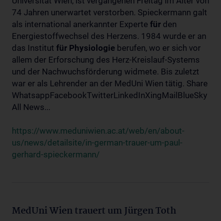
Universität Wien, ist vergangenen Freitag im Alter von
74 Jahren unerwartet verstorben. Spieckermann galt
als international anerkannter Experte
für
den
Energiestoffwechsel des Herzens. 1984 wurde er an
das Institut
für
Physiologie
berufen, wo er sich vor
allem der Erforschung des Herz-Kreislauf-Systems
und der Nachwuchsförderung widmete. Bis zuletzt
war er als Lehrender an der MedUni Wien tätig. Share
WhatsappFacebookTwitterLinkedInXingMailBlueSky
All News...
https://www.meduniwien.ac.at/web/en/about-
us/news/detailsite/in-german-trauer-um-paul-
gerhard-spieckermann/
MedUni Wien trauert um Jürgen Toth