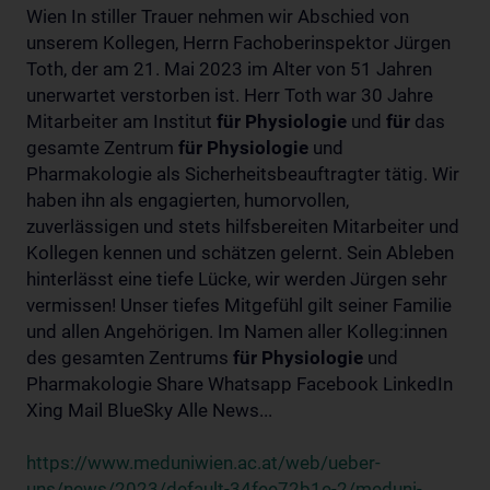
Wien In stiller Trauer nehmen wir Abschied von
unserem Kollegen, Herrn Fachoberinspektor Jürgen
Toth, der am 21. Mai 2023 im Alter von 51 Jahren
unerwartet verstorben ist. Herr Toth war 30 Jahre
Mitarbeiter am Institut
für
Physiologie
und
für
das
gesamte Zentrum
für
Physiologie
und
Pharmakologie als Sicherheitsbeauftragter tätig. Wir
haben ihn als engagierten, humorvollen,
zuverlässigen und stets hilfsbereiten Mitarbeiter und
Kollegen kennen und schätzen gelernt. Sein Ableben
hinterlässt eine tiefe Lücke, wir werden Jürgen sehr
vermissen! Unser tiefes Mitgefühl gilt seiner Familie
und allen Angehörigen. Im Namen aller Kolleg:innen
des gesamten Zentrums
für
Physiologie
und
Pharmakologie Share Whatsapp Facebook LinkedIn
Xing Mail BlueSky Alle News...
https://www.meduniwien.ac.at/web/ueber-
uns/news/2023/default-34fee72b1e-2/meduni-