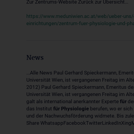
Zur Zentrums-Website Zurück zur Übersicht...
https://www.meduniwien.ac.at/web/ueber-uns/o
einrichtungen/zentrum-fuer-physiologie-und-p
News
...Alle News Paul Gerhard Spieckermann, Emerit
Universität Wien, ist vergangenen Freitag im Al
2012) Paul Gerhard Spieckermann, Emeritus des
Universität Wien, ist vergangenen Freitag im A
galt als international anerkannter Experte
für
den
das Institut
für
Physiologie
berufen, wo er sich
und der Nachwuchsförderung widmete. Bis zuletz
Share WhatsappFacebookTwitterLinkedInXingMa