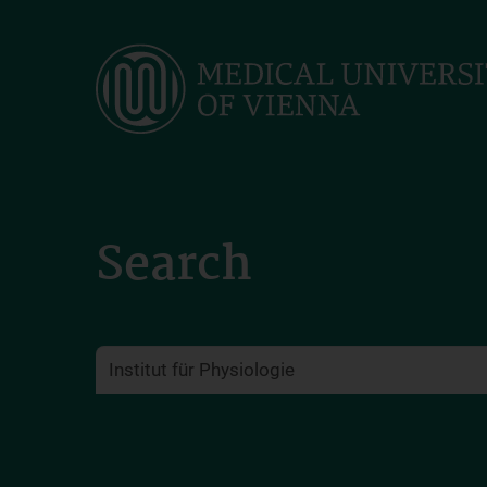
Skip
to
main
content
Search