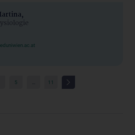
artina,
hysiologie
duniwien.ac.at
5
…
11