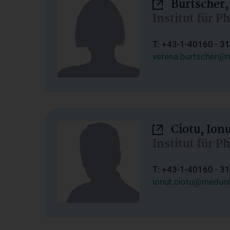
Burtscher,
Institut für P
T: +43-1-40160 - 3
verena.burtscher@m
Ciotu, Ion
Institut für P
T: +43-1-40160 - 3
ionut.ciotu@meduni