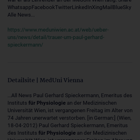
WhatsappFacebookTwitterLinkedInXingMailBlueSky
Alle News...
https://www.meduniwien.ac.at/web/ueber-
uns/news/detail/trauer-um-paul-gerhard-
spieckermann/
Detailsite | MedUni Vienna
...All News Paul Gerhard Spieckermann, Emeritus des
Instituts
für
Physiologie
an der Medizinischen
Universität Wien, ist vergangenen Freitag im Alter von
74 Jahren unerwartet verstorben. [in German:] (Wien,
18-04-2012) Paul Gerhard Spieckermann, Emeritus
des Instituts
für
Physiologie
an der Medizinischen