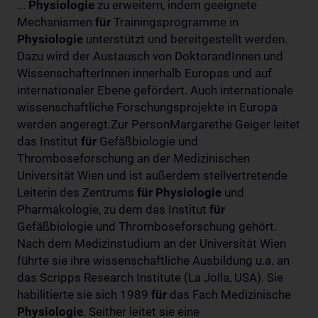
...
Physiologie
zu erweitern, indem geeignete
Mechanismen
für
Trainingsprogramme in
Physiologie
unterstützt und bereitgestellt werden.
Dazu wird der Austausch von DoktorandInnen und
WissenschafterInnen innerhalb Europas und auf
internationaler Ebene gefördert. Auch internationale
wissenschaftliche Forschungsprojekte in Europa
werden angeregt.Zur PersonMargarethe Geiger leitet
das Institut
für
Gefäßbiologie und
Thromboseforschung an der Medizinischen
Universität Wien und ist außerdem stellvertretende
Leiterin des Zentrums
für
Physiologie
und
Pharmakologie, zu dem das Institut
für
Gefäßbiologie und Thromboseforschung gehört.
Nach dem Medizinstudium an der Universität Wien
führte sie ihre wissenschaftliche Ausbildung u.a. an
das Scripps Research Institute (La Jolla, USA). Sie
habilitierte sie sich 1989
für
das Fach Medizinische
Physiologie
. Seither leitet sie eine