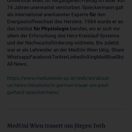
Universität Wien, ist vergangenen Freitag im Alter von
74 Jahren unerwartet verstorben. Spieckermann galt
als international anerkannter Experte
für
den
Energiestoffwechsel des Herzens. 1984 wurde er an
das Institut
für
Physiologie
berufen, wo er sich vor
allem der Erforschung des Herz-Kreislauf-Systems
und der Nachwuchsförderung widmete. Bis zuletzt
war er als Lehrender an der MedUni Wien tätig. Share
WhatsappFacebookTwitterLinkedInXingMailBlueSky
All News...
https://www.meduniwien.ac.at/web/en/about-
us/news/detailsite/in-german-trauer-um-paul-
gerhard-spieckermann/
MedUni Wien trauert um Jürgen Toth