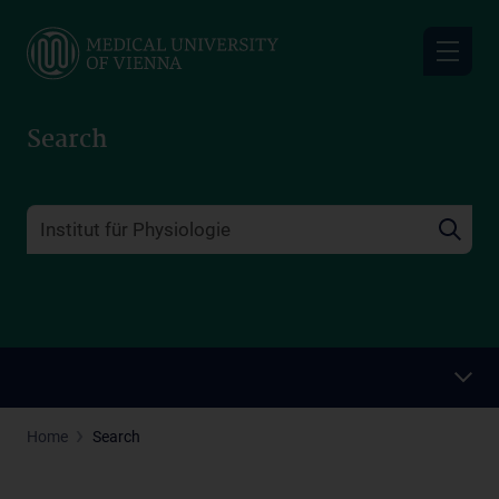
Skip
to
main
content
Search
Home
Search