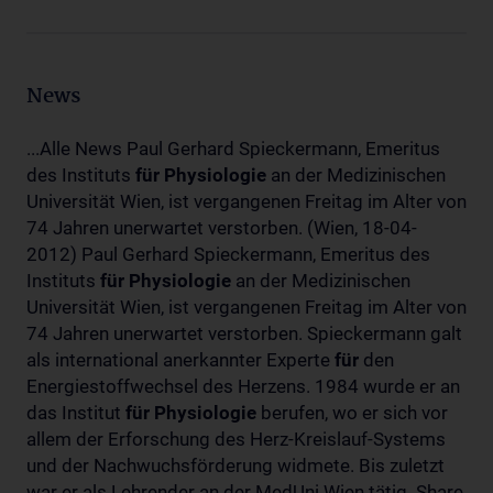
News
...Alle News Paul Gerhard Spieckermann, Emeritus
des Instituts
für
Physiologie
an der Medizinischen
Universität Wien, ist vergangenen Freitag im Alter von
74 Jahren unerwartet verstorben. (Wien, 18-04-
2012) Paul Gerhard Spieckermann, Emeritus des
Instituts
für
Physiologie
an der Medizinischen
Universität Wien, ist vergangenen Freitag im Alter von
74 Jahren unerwartet verstorben. Spieckermann galt
als international anerkannter Experte
für
den
Energiestoffwechsel des Herzens. 1984 wurde er an
das Institut
für
Physiologie
berufen, wo er sich vor
allem der Erforschung des Herz-Kreislauf-Systems
und der Nachwuchsförderung widmete. Bis zuletzt
war er als Lehrender an der MedUni Wien tätig. Share