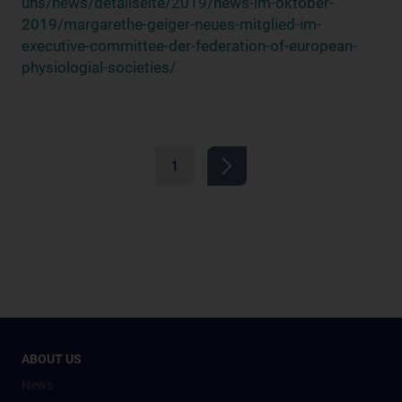
uns/news/detailseite/2019/news-im-oktober-
2019/margarethe-geiger-neues-mitglied-im-
executive-committee-der-federation-of-european-
physiologial-societies/
1
ABOUT US
News