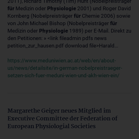
2011), Richard Timothy (Tim) Hunt (Nobelpreisträger
für
Medizin oder
Physiologie
2001) und Roger David
Kornberg (Nobelpreisträger
für
Chemie 2006) sowie
von John Michael Bishop (Nobelpreisträger
für
Medizin oder
Physiologie
1989) per E-Mail. Direkt zu
den Petitionen: » <link fileadmin pdfs news
petition_zur_hausen.pdf download file>Harald...
https://www.meduniwien.ac.at/web/en/about-
us/news/detailsite/in-german-nobelpreistraeger-
setzen-sich-fuer-meduni-wien-und-akh-wien-ein/
Margarethe Geiger neues Mitglied im
Executive Committee der Federation of
European Physiologial Societies