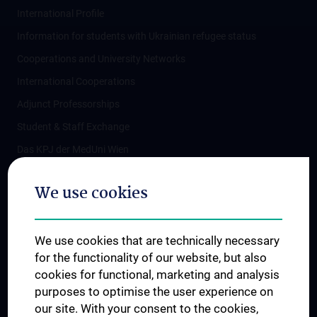
International Profile
Information for students with Ukrainian refugee status
Cooperations and University Networks
International Cooperations
Adjunct Professorships
Student & Staff Exchange
Das KPJ der MedUni Wien
Postgraduate Trainings
We use cookies
Dual Career
Trusted Reseach - Research Security - Foreign Interference
We use cookies that are technically necessary
UNESCO Chair on Bioethics
for the functionality of our website, but also
MUVI
cookies for functional, marketing and analysis
purposes to optimise the user experience on
our site. With your consent to the cookies,