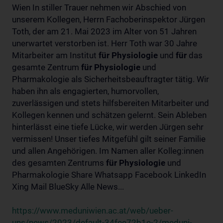
Wien In stiller Trauer nehmen wir Abschied von
unserem Kollegen, Herrn Fachoberinspektor Jürgen
Toth, der am 21. Mai 2023 im Alter von 51 Jahren
unerwartet verstorben ist. Herr Toth war 30 Jahre
Mitarbeiter am Institut
für
Physiologie
und
für
das
gesamte Zentrum
für
Physiologie
und
Pharmakologie als Sicherheitsbeauftragter tätig. Wir
haben ihn als engagierten, humorvollen,
zuverlässigen und stets hilfsbereiten Mitarbeiter und
Kollegen kennen und schätzen gelernt. Sein Ableben
hinterlässt eine tiefe Lücke, wir werden Jürgen sehr
vermissen! Unser tiefes Mitgefühl gilt seiner Familie
und allen Angehörigen. Im Namen aller Kolleg:innen
des gesamten Zentrums
für
Physiologie
und
Pharmakologie Share Whatsapp Facebook LinkedIn
Xing Mail BlueSky Alle News...
https://www.meduniwien.ac.at/web/ueber-
uns/news/2023/default-34fee72b1e-2/meduni-