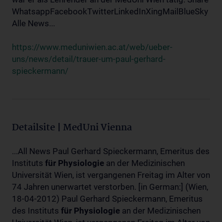
WhatsappFacebookTwitterLinkedInXingMailBlueSky
Alle News...
https://www.meduniwien.ac.at/web/ueber-
uns/news/detail/trauer-um-paul-gerhard-
spieckermann/
Detailsite | MedUni Vienna
...All News Paul Gerhard Spieckermann, Emeritus des
Instituts
für
Physiologie
an der Medizinischen
Universität Wien, ist vergangenen Freitag im Alter von
74 Jahren unerwartet verstorben. [in German:] (Wien,
18-04-2012) Paul Gerhard Spieckermann, Emeritus
des Instituts
für
Physiologie
an der Medizinischen