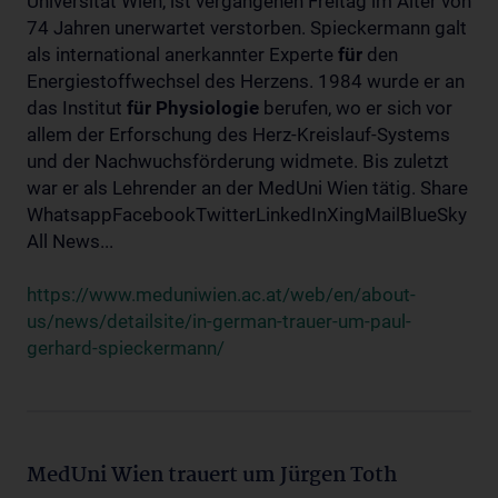
Universität Wien, ist vergangenen Freitag im Alter von
74 Jahren unerwartet verstorben. Spieckermann galt
als international anerkannter Experte
für
den
Energiestoffwechsel des Herzens. 1984 wurde er an
das Institut
für
Physiologie
berufen, wo er sich vor
allem der Erforschung des Herz-Kreislauf-Systems
und der Nachwuchsförderung widmete. Bis zuletzt
war er als Lehrender an der MedUni Wien tätig. Share
WhatsappFacebookTwitterLinkedInXingMailBlueSky
All News...
https://www.meduniwien.ac.at/web/en/about-
us/news/detailsite/in-german-trauer-um-paul-
gerhard-spieckermann/
MedUni Wien trauert um Jürgen Toth