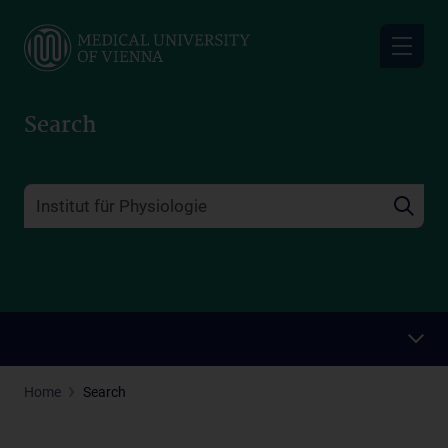
Skip
to
main
content
Search
Home
Search