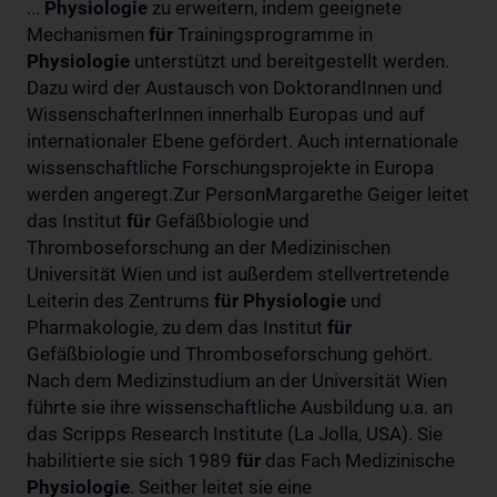
...
Physiologie
zu erweitern, indem geeignete
Mechanismen
für
Trainingsprogramme in
Physiologie
unterstützt und bereitgestellt werden.
Dazu wird der Austausch von DoktorandInnen und
WissenschafterInnen innerhalb Europas und auf
internationaler Ebene gefördert. Auch internationale
wissenschaftliche Forschungsprojekte in Europa
werden angeregt.Zur PersonMargarethe Geiger leitet
das Institut
für
Gefäßbiologie und
Thromboseforschung an der Medizinischen
Universität Wien und ist außerdem stellvertretende
Leiterin des Zentrums
für
Physiologie
und
Pharmakologie, zu dem das Institut
für
Gefäßbiologie und Thromboseforschung gehört.
Nach dem Medizinstudium an der Universität Wien
führte sie ihre wissenschaftliche Ausbildung u.a. an
das Scripps Research Institute (La Jolla, USA). Sie
habilitierte sie sich 1989
für
das Fach Medizinische
Physiologie
. Seither leitet sie eine