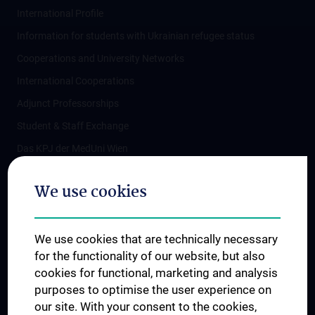
International Profile
Information for students with Ukrainian refugee status
Cooperations and University Networks
International Cooperations
Adjunct Professorships
Student & Staff Exchange
Das KPJ der MedUni Wien
Postgraduate Trainings
We use cookies
Dual Career
Trusted Reseach - Research Security - Foreign Interference
We use cookies that are technically necessary
UNESCO Chair on Bioethics
for the functionality of our website, but also
MUVI
cookies for functional, marketing and analysis
purposes to optimise the user experience on
our site. With your consent to the cookies,