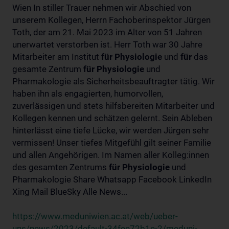
Wien In stiller Trauer nehmen wir Abschied von
unserem Kollegen, Herrn Fachoberinspektor Jürgen
Toth, der am 21. Mai 2023 im Alter von 51 Jahren
unerwartet verstorben ist. Herr Toth war 30 Jahre
Mitarbeiter am Institut
für
Physiologie
und
für
das
gesamte Zentrum
für
Physiologie
und
Pharmakologie als Sicherheitsbeauftragter tätig. Wir
haben ihn als engagierten, humorvollen,
zuverlässigen und stets hilfsbereiten Mitarbeiter und
Kollegen kennen und schätzen gelernt. Sein Ableben
hinterlässt eine tiefe Lücke, wir werden Jürgen sehr
vermissen! Unser tiefes Mitgefühl gilt seiner Familie
und allen Angehörigen. Im Namen aller Kolleg:innen
des gesamten Zentrums
für
Physiologie
und
Pharmakologie Share Whatsapp Facebook LinkedIn
Xing Mail BlueSky Alle News...
https://www.meduniwien.ac.at/web/ueber-
uns/news/2023/default-34fee72b1e-2/meduni-