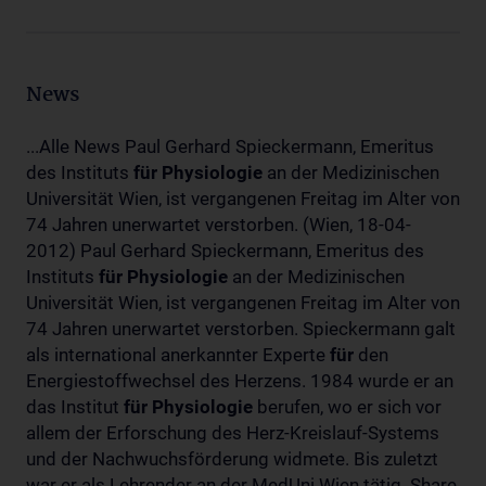
News
...Alle News Paul Gerhard Spieckermann, Emeritus
des Instituts
für
Physiologie
an der Medizinischen
Universität Wien, ist vergangenen Freitag im Alter von
74 Jahren unerwartet verstorben. (Wien, 18-04-
2012) Paul Gerhard Spieckermann, Emeritus des
Instituts
für
Physiologie
an der Medizinischen
Universität Wien, ist vergangenen Freitag im Alter von
74 Jahren unerwartet verstorben. Spieckermann galt
als international anerkannter Experte
für
den
Energiestoffwechsel des Herzens. 1984 wurde er an
das Institut
für
Physiologie
berufen, wo er sich vor
allem der Erforschung des Herz-Kreislauf-Systems
und der Nachwuchsförderung widmete. Bis zuletzt
war er als Lehrender an der MedUni Wien tätig. Share