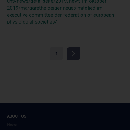
uns/news/detailseite/2019/news-im-oktober-
2019/margarethe-geiger-neues-mitglied-im-
executive-committee-der-federation-of-european-
physiologial-societies/
1
ABOUT US
News