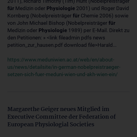
2011), Richard Timothy (Tim) Hunt (Nobelpreisträger
für
Medizin oder
Physiologie
2001) und Roger David
Kornberg (Nobelpreisträger
für
Chemie 2006) sowie
von John Michael Bishop (Nobelpreisträger
für
Medizin oder
Physiologie
1989) per E-Mail. Direkt zu
den Petitionen: » <link fileadmin pdfs news
petition_zur_hausen.pdf download file>Harald...
https://www.meduniwien.ac.at/web/en/about-
us/news/detailsite/in-german-nobelpreistraeger-
setzen-sich-fuer-meduni-wien-und-akh-wien-ein/
Margarethe Geiger neues Mitglied im
Executive Committee der Federation of
European Physiologial Societies