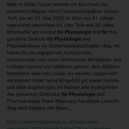
Wien In stiller Trauer nehmen wir Abschied von
unserem Kollegen, Herrn Fachoberinspektor Jürgen
Toth, der am 21. Mai 2023 im Alter von 51 Jahren
unerwartet verstorben ist. Herr Toth war 30 Jahre
Mitarbeiter am Institut
für
Physiologie
und
für
das
gesamte Zentrum
für
Physiologie
und
Pharmakologie als Sicherheitsbeauftragter tätig. Wir
haben ihn als engagierten, humorvollen,
zuverlässigen und stets hilfsbereiten Mitarbeiter und
Kollegen kennen und schätzen gelernt. Sein Ableben
hinterlässt eine tiefe Lücke, wir werden Jürgen sehr
vermissen! Unser tiefes Mitgefühl gilt seiner Familie
und allen Angehörigen. Im Namen aller Kolleg:innen
des gesamten Zentrums
für
Physiologie
und
Pharmakologie Share Whatsapp Facebook LinkedIn
Xing Mail BlueSky Alle News...
https://www.meduniwien.ac.at/web/ueber-
uns/news/2023/default-34fee72b1e-2/meduni-