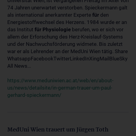
Universität Wien, ist vergangenen Freitag im Alter von
74 Jahren unerwartet verstorben. Spieckermann galt
als international anerkannter Experte
für
den
Energiestoffwechsel des Herzens. 1984 wurde er an
das Institut
für
Physiologie
berufen, wo er sich vor
allem der Erforschung des Herz-Kreislauf-Systems
und der Nachwuchsförderung widmete. Bis zuletzt
war er als Lehrender an der MedUni Wien tätig. Share
WhatsappFacebookTwitterLinkedInXingMailBlueSky
All News...
https://www.meduniwien.ac.at/web/en/about-
us/news/detailsite/in-german-trauer-um-paul-
gerhard-spieckermann/
MedUni Wien trauert um Jürgen Toth