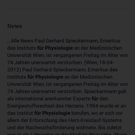
News
...Alle News Paul Gerhard Spieckermann, Emeritus
des Instituts
für
Physiologie
an der Medizinischen
Universität Wien, ist vergangenen Freitag im Alter von
74 Jahren unerwartet verstorben. (Wien, 18-04-
2012) Paul Gerhard Spieckermann, Emeritus des
Instituts
für
Physiologie
an der Medizinischen
Universität Wien, ist vergangenen Freitag im Alter von
74 Jahren unerwartet verstorben. Spieckermann galt
als international anerkannter Experte
für
den
Energiestoffwechsel des Herzens. 1984 wurde er an
das Institut
für
Physiologie
berufen, wo er sich vor
allem der Erforschung des Herz-Kreislauf-Systems
und der Nachwuchsförderung widmete. Bis zuletzt
war er als Lehrender an der MedUni Wien tätig. Share