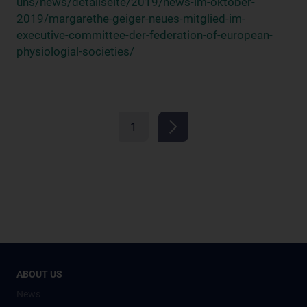
uns/news/detailseite/2019/news-im-oktober-
2019/margarethe-geiger-neues-mitglied-im-
executive-committee-der-federation-of-european-
physiologial-societies/
1
ABOUT US
News