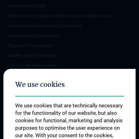
International Profile
Information for students with Ukrainian refugee status
Cooperations and University Networks
International Cooperations
Adjunct Professorships
Student & Staff Exchange
Das KPJ der MedUni Wien
Postgraduate Trainings
We use cookies
Dual Career
Trusted Reseach - Research Security - Foreign Interference
We use cookies that are technically necessary
UNESCO Chair on Bioethics
for the functionality of our website, but also
MUVI
cookies for functional, marketing and analysis
purposes to optimise the user experience on
our site. With your consent to the cookies,