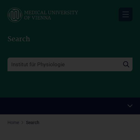
Skip
to
main
content
Search
Home
Search