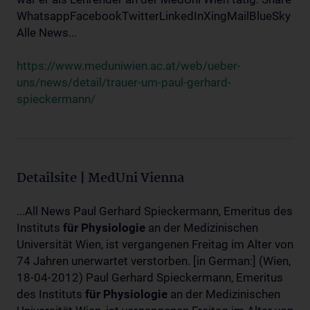
WhatsappFacebookTwitterLinkedInXingMailBlueSky
Alle News...
https://www.meduniwien.ac.at/web/ueber-
uns/news/detail/trauer-um-paul-gerhard-
spieckermann/
Detailsite | MedUni Vienna
...All News Paul Gerhard Spieckermann, Emeritus des
Instituts
für
Physiologie
an der Medizinischen
Universität Wien, ist vergangenen Freitag im Alter von
74 Jahren unerwartet verstorben. [in German:] (Wien,
18-04-2012) Paul Gerhard Spieckermann, Emeritus
des Instituts
für
Physiologie
an der Medizinischen