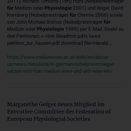
2011), Richard Timothy (Tim) Hunt (Nobelpreisträger
für
Medizin oder
Physiologie
2001) und Roger David
Kornberg (Nobelpreisträger
für
Chemie 2006) sowie
von John Michael Bishop (Nobelpreisträger
für
Medizin oder
Physiologie
1989) per E-Mail. Direkt zu
den Petitionen: » <link fileadmin pdfs news
petition_zur_hausen.pdf download file>Harald...
https://www.meduniwien.ac.at/web/en/about-
us/news/detailsite/in-german-nobelpreistraeger-
setzen-sich-fuer-meduni-wien-und-akh-wien-ein/
Margarethe Geiger neues Mitglied im
Executive Committee der Federation of
European Physiologial Societies