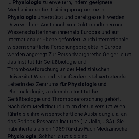
...
Physiologie
zu erweitern, indem geeignete
Mechanismen
für
Trainingsprogramme in
Physiologie
unterstützt und bereitgestellt werden.
Dazu wird der Austausch von DoktorandInnen und
WissenschafterInnen innerhalb Europas und auf
internationaler Ebene gefördert. Auch internationale
wissenschaftliche Forschungsprojekte in Europa
werden angeregt.Zur PersonMargarethe Geiger leitet
das Institut
für
Gefäßbiologie und
Thromboseforschung an der Medizinischen
Universität Wien und ist außerdem stellvertretende
Leiterin des Zentrums
für
Physiologie
und
Pharmakologie, zu dem das Institut
für
Gefäßbiologie und Thromboseforschung gehört.
Nach dem Medizinstudium an der Universität Wien
führte sie ihre wissenschaftliche Ausbildung u.a. an
das Scripps Research Institute (La Jolla, USA). Sie
habilitierte sie sich 1989
für
das Fach Medizinische
Physiologie
. Seither leitet sie eine