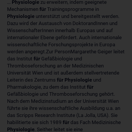
...
Physiologie
zu erweitern, indem geeignete
Mechanismen
für
Trainingsprogramme in
Physiologie
unterstützt und bereitgestellt werden.
Dazu wird der Austausch von DoktorandInnen und
WissenschafterInnen innerhalb Europas und auf
internationaler Ebene gefördert. Auch internationale
wissenschaftliche Forschungsprojekte in Europa
werden angeregt.Zur PersonMargarethe Geiger leitet
das Institut
für
Gefäßbiologie und
Thromboseforschung an der Medizinischen
Universität Wien und ist außerdem stellvertretende
Leiterin des Zentrums
für
Physiologie
und
Pharmakologie, zu dem das Institut
für
Gefäßbiologie und Thromboseforschung gehört.
Nach dem Medizinstudium an der Universität Wien
führte sie ihre wissenschaftliche Ausbildung u.a. an
das Scripps Research Institute (La Jolla, USA). Sie
habilitierte sie sich 1989
für
das Fach Medizinische
Physiologie
. Seither leitet sie eine