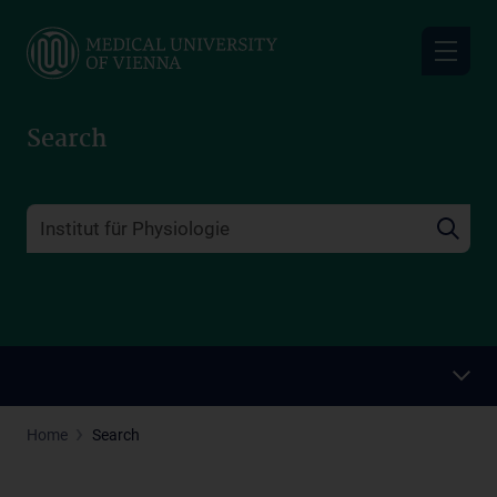
Skip
to
main
content
Search
Home
Search