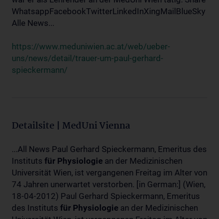
WhatsappFacebookTwitterLinkedInXingMailBlueSky
Alle News...
https://www.meduniwien.ac.at/web/ueber-
uns/news/detail/trauer-um-paul-gerhard-
spieckermann/
Detailsite | MedUni Vienna
...All News Paul Gerhard Spieckermann, Emeritus des
Instituts
für
Physiologie
an der Medizinischen
Universität Wien, ist vergangenen Freitag im Alter von
74 Jahren unerwartet verstorben. [in German:] (Wien,
18-04-2012) Paul Gerhard Spieckermann, Emeritus
des Instituts
für
Physiologie
an der Medizinischen