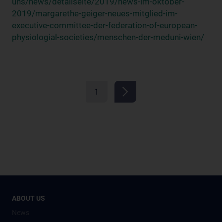
uns/news/detailseite/2019/news-im-oktober-
2019/margarethe-geiger-neues-mitglied-im-
executive-committee-der-federation-of-european-
physiologial-societies/menschen-der-meduni-wien/
1
ABOUT US
News