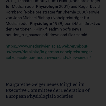
2011), Richard Timothy (Tim) Hunt (Nobelpreisträger
für
Medizin oder
Physiologie
2001) und Roger David
Kornberg (Nobelpreisträger
für
Chemie 2006) sowie
von John Michael Bishop (Nobelpreisträger
für
Medizin oder
Physiologie
1989) per E-Mail. Direkt zu
den Petitionen: » <link fileadmin pdfs news
petition_zur_hausen.pdf download file>Harald...
https://www.meduniwien.ac.at/web/en/about-
us/news/detailsite/in-german-nobelpreistraeger-
setzen-sich-fuer-meduni-wien-und-akh-wien-ein/
Margarethe Geiger neues Mitglied im
Executive Committee der Federation of
European Physiologial Societies