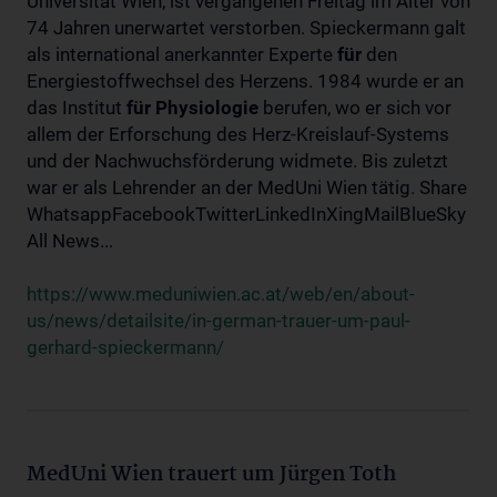
Universität Wien, ist vergangenen Freitag im Alter von
74 Jahren unerwartet verstorben. Spieckermann galt
als international anerkannter Experte
für
den
Energiestoffwechsel des Herzens. 1984 wurde er an
das Institut
für
Physiologie
berufen, wo er sich vor
allem der Erforschung des Herz-Kreislauf-Systems
und der Nachwuchsförderung widmete. Bis zuletzt
war er als Lehrender an der MedUni Wien tätig. Share
WhatsappFacebookTwitterLinkedInXingMailBlueSky
All News...
https://www.meduniwien.ac.at/web/en/about-
us/news/detailsite/in-german-trauer-um-paul-
gerhard-spieckermann/
MedUni Wien trauert um Jürgen Toth