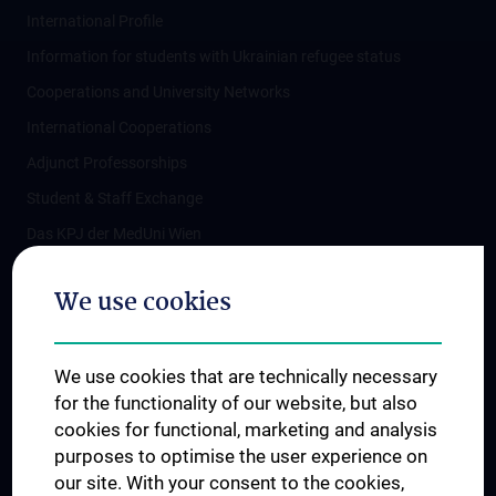
International Profile
Information for students with Ukrainian refugee status
Cooperations and University Networks
International Cooperations
Adjunct Professorships
Student & Staff Exchange
Das KPJ der MedUni Wien
Postgraduate Trainings
We use cookies
Dual Career
Trusted Reseach - Research Security - Foreign Interference
We use cookies that are technically necessary
UNESCO Chair on Bioethics
for the functionality of our website, but also
MUVI
cookies for functional, marketing and analysis
purposes to optimise the user experience on
our site. With your consent to the cookies,