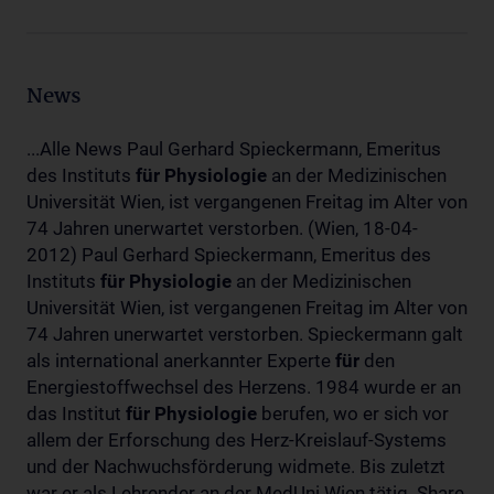
News
...Alle News Paul Gerhard Spieckermann, Emeritus
des Instituts
für
Physiologie
an der Medizinischen
Universität Wien, ist vergangenen Freitag im Alter von
74 Jahren unerwartet verstorben. (Wien, 18-04-
2012) Paul Gerhard Spieckermann, Emeritus des
Instituts
für
Physiologie
an der Medizinischen
Universität Wien, ist vergangenen Freitag im Alter von
74 Jahren unerwartet verstorben. Spieckermann galt
als international anerkannter Experte
für
den
Energiestoffwechsel des Herzens. 1984 wurde er an
das Institut
für
Physiologie
berufen, wo er sich vor
allem der Erforschung des Herz-Kreislauf-Systems
und der Nachwuchsförderung widmete. Bis zuletzt
war er als Lehrender an der MedUni Wien tätig. Share