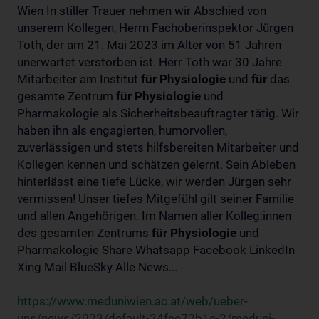
Wien In stiller Trauer nehmen wir Abschied von
unserem Kollegen, Herrn Fachoberinspektor Jürgen
Toth, der am 21. Mai 2023 im Alter von 51 Jahren
unerwartet verstorben ist. Herr Toth war 30 Jahre
Mitarbeiter am Institut
für
Physiologie
und
für
das
gesamte Zentrum
für
Physiologie
und
Pharmakologie als Sicherheitsbeauftragter tätig. Wir
haben ihn als engagierten, humorvollen,
zuverlässigen und stets hilfsbereiten Mitarbeiter und
Kollegen kennen und schätzen gelernt. Sein Ableben
hinterlässt eine tiefe Lücke, wir werden Jürgen sehr
vermissen! Unser tiefes Mitgefühl gilt seiner Familie
und allen Angehörigen. Im Namen aller Kolleg:innen
des gesamten Zentrums
für
Physiologie
und
Pharmakologie Share Whatsapp Facebook LinkedIn
Xing Mail BlueSky Alle News...
https://www.meduniwien.ac.at/web/ueber-
uns/news/2023/default-34fee72b1e-2/meduni-