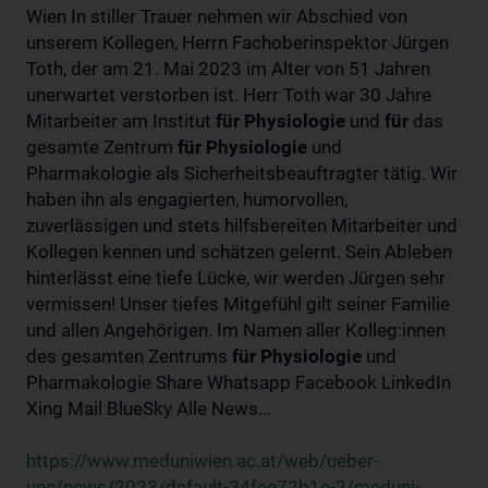
Wien In stiller Trauer nehmen wir Abschied von
unserem Kollegen, Herrn Fachoberinspektor Jürgen
Toth, der am 21. Mai 2023 im Alter von 51 Jahren
unerwartet verstorben ist. Herr Toth war 30 Jahre
Mitarbeiter am Institut
für
Physiologie
und
für
das
gesamte Zentrum
für
Physiologie
und
Pharmakologie als Sicherheitsbeauftragter tätig. Wir
haben ihn als engagierten, humorvollen,
zuverlässigen und stets hilfsbereiten Mitarbeiter und
Kollegen kennen und schätzen gelernt. Sein Ableben
hinterlässt eine tiefe Lücke, wir werden Jürgen sehr
vermissen! Unser tiefes Mitgefühl gilt seiner Familie
und allen Angehörigen. Im Namen aller Kolleg:innen
des gesamten Zentrums
für
Physiologie
und
Pharmakologie Share Whatsapp Facebook LinkedIn
Xing Mail BlueSky Alle News...
https://www.meduniwien.ac.at/web/ueber-
uns/news/2023/default-34fee72b1e-2/meduni-