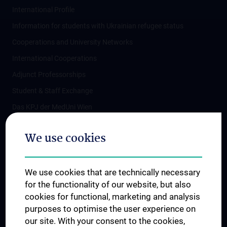
International Profile
Information for students with Ukrainian refugee status
Cooperations and University Networks
International Cooperations
Adjunct Professorships
Student & Staff Exchange
Das KPJ der MedUni Wien
Postgraduate Trainings
We use cookies
Dual Career
Trusted Reseach - Research Security - Foreign Interference
We use cookies that are technically necessary
UNESCO Chair on Bioethics
for the functionality of our website, but also
MUVI
cookies for functional, marketing and analysis
purposes to optimise the user experience on
our site. With your consent to the cookies,