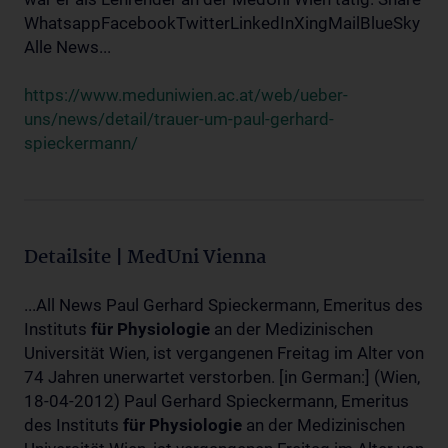
WhatsappFacebookTwitterLinkedInXingMailBlueSky
Alle News...
https://www.meduniwien.ac.at/web/ueber-
uns/news/detail/trauer-um-paul-gerhard-
spieckermann/
Detailsite | MedUni Vienna
...All News Paul Gerhard Spieckermann, Emeritus des
Instituts
für
Physiologie
an der Medizinischen
Universität Wien, ist vergangenen Freitag im Alter von
74 Jahren unerwartet verstorben. [in German:] (Wien,
18-04-2012) Paul Gerhard Spieckermann, Emeritus
des Instituts
für
Physiologie
an der Medizinischen