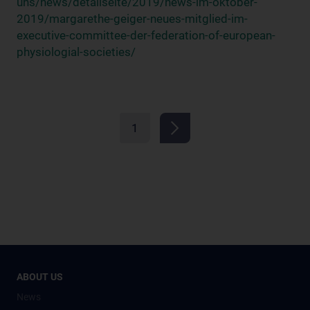
uns/news/detailseite/2019/news-im-oktober-
2019/margarethe-geiger-neues-mitglied-im-
executive-committee-der-federation-of-european-
physiologial-societies/
1
ABOUT US
News