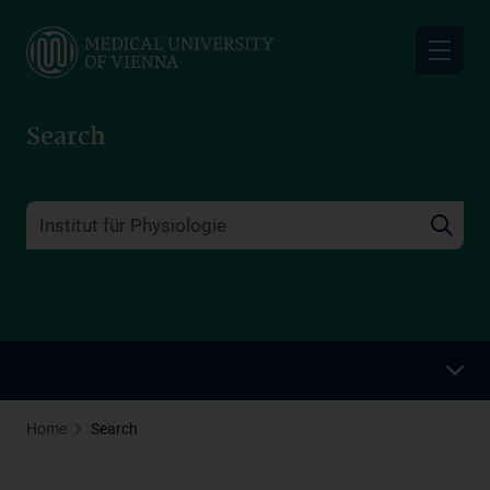
Skip
to
main
content
Search
Home
Search