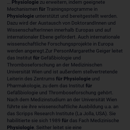
...
Physiologie
zu erweitern, indem geeignete
Mechanismen
für
Trainingsprogramme in
Physiologie
unterstützt und bereitgestellt werden.
Dazu wird der Austausch von DoktorandInnen und
WissenschafterInnen innerhalb Europas und auf
internationaler Ebene gefördert. Auch internationale
wissenschaftliche Forschungsprojekte in Europa
werden angeregt.Zur PersonMargarethe Geiger leitet
das Institut
für
Gefäßbiologie und
Thromboseforschung an der Medizinischen
Universität Wien und ist außerdem stellvertretende
Leiterin des Zentrums
für
Physiologie
und
Pharmakologie, zu dem das Institut
für
Gefäßbiologie und Thromboseforschung gehört.
Nach dem Medizinstudium an der Universität Wien
führte sie ihre wissenschaftliche Ausbildung u.a. an
das Scripps Research Institute (La Jolla, USA). Sie
habilitierte sie sich 1989
für
das Fach Medizinische
Physiologie
. Seither leitet sie eine