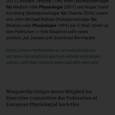
2011), Richard Timothy (Tim) Hunt (Nobelpreisträger
für
Medizin oder
Physiologie
2001) und Roger David
Kornberg (Nobelpreisträger
für
Chemie 2006) sowie
von John Michael Bishop (Nobelpreisträger
für
Medizin oder
Physiologie
1989) per E-Mail. Direkt zu
den Petitionen: » <link fileadmin pdfs news
petition_zur_hausen.pdf download file>Harald...
https://www.meduniwien.ac.at/web/en/about-
us/news/detailsite/in-german-nobelpreistraeger-
setzen-sich-fuer-meduni-wien-und-akh-wien-ein/
Margarethe Geiger neues Mitglied im
Executive Committee der Federation of
European Physiologial Societies