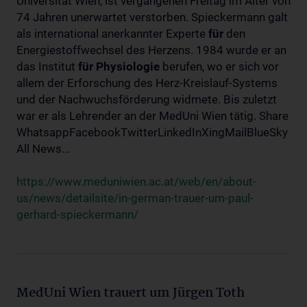
Universität Wien, ist vergangenen Freitag im Alter von
74 Jahren unerwartet verstorben. Spieckermann galt
als international anerkannter Experte
für
den
Energiestoffwechsel des Herzens. 1984 wurde er an
das Institut
für
Physiologie
berufen, wo er sich vor
allem der Erforschung des Herz-Kreislauf-Systems
und der Nachwuchsförderung widmete. Bis zuletzt
war er als Lehrender an der MedUni Wien tätig. Share
WhatsappFacebookTwitterLinkedInXingMailBlueSky
All News...
https://www.meduniwien.ac.at/web/en/about-
us/news/detailsite/in-german-trauer-um-paul-
gerhard-spieckermann/
MedUni Wien trauert um Jürgen Toth