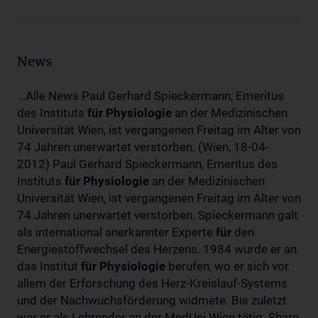
News
...Alle News Paul Gerhard Spieckermann, Emeritus
des Instituts
für
Physiologie
an der Medizinischen
Universität Wien, ist vergangenen Freitag im Alter von
74 Jahren unerwartet verstorben. (Wien, 18-04-
2012) Paul Gerhard Spieckermann, Emeritus des
Instituts
für
Physiologie
an der Medizinischen
Universität Wien, ist vergangenen Freitag im Alter von
74 Jahren unerwartet verstorben. Spieckermann galt
als international anerkannter Experte
für
den
Energiestoffwechsel des Herzens. 1984 wurde er an
das Institut
für
Physiologie
berufen, wo er sich vor
allem der Erforschung des Herz-Kreislauf-Systems
und der Nachwuchsförderung widmete. Bis zuletzt
war er als Lehrender an der MedUni Wien tätig. Share