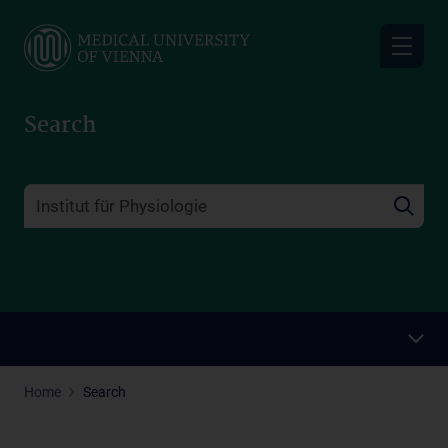
Skip
to
main
content
Search
Home
Search