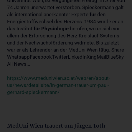
Universität Wien, ist vergangenen Freitag im Alter von
74 Jahren unerwartet verstorben. Spieckermann galt
als international anerkannter Experte
für
den
Energiestoffwechsel des Herzens. 1984 wurde er an
das Institut
für
Physiologie
berufen, wo er sich vor
allem der Erforschung des Herz-Kreislauf-Systems
und der Nachwuchsförderung widmete. Bis zuletzt
war er als Lehrender an der MedUni Wien tätig. Share
WhatsappFacebookTwitterLinkedInXingMailBlueSky
All News...
https://www.meduniwien.ac.at/web/en/about-
us/news/detailsite/in-german-trauer-um-paul-
gerhard-spieckermann/
MedUni Wien trauert um Jürgen Toth