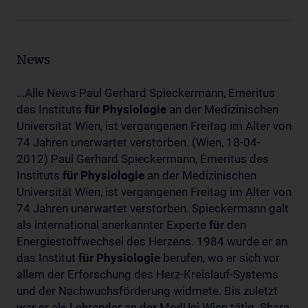
News
...Alle News Paul Gerhard Spieckermann, Emeritus
des Instituts
für
Physiologie
an der Medizinischen
Universität Wien, ist vergangenen Freitag im Alter von
74 Jahren unerwartet verstorben. (Wien, 18-04-
2012) Paul Gerhard Spieckermann, Emeritus des
Instituts
für
Physiologie
an der Medizinischen
Universität Wien, ist vergangenen Freitag im Alter von
74 Jahren unerwartet verstorben. Spieckermann galt
als international anerkannter Experte
für
den
Energiestoffwechsel des Herzens. 1984 wurde er an
das Institut
für
Physiologie
berufen, wo er sich vor
allem der Erforschung des Herz-Kreislauf-Systems
und der Nachwuchsförderung widmete. Bis zuletzt
war er als Lehrender an der MedUni Wien tätig. Share