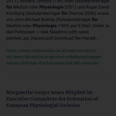
2011), Richard Timothy (Tim) Hunt (Nobelpreisträger
für
Medizin oder
Physiologie
2001) und Roger David
Kornberg (Nobelpreisträger
für
Chemie 2006) sowie
von John Michael Bishop (Nobelpreisträger
für
Medizin oder
Physiologie
1989) per E-Mail. Direkt zu
den Petitionen: » <link fileadmin pdfs news
petition_zur_hausen.pdf download file>Harald...
https://www.meduniwien.ac.at/web/en/about-
us/news/detailsite/in-german-nobelpreistraeger-
setzen-sich-fuer-meduni-wien-und-akh-wien-ein/
Margarethe Geiger neues Mitglied im
Executive Committee der Federation of
European Physiologial Societies