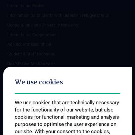
International Profile
Information for students with Ukrainian refugee status
Cooperations and University Networks
International Cooperations
Adjunct Professorships
Student & Staff Exchange
Das KPJ der MedUni Wien
Postgraduate Trainings
We use cookies
Dual Career
Trusted Reseach - Research Security - Foreign Interference
We use cookies that are technically necessary
UNESCO Chair on Bioethics
for the functionality of our website, but also
MUVI
cookies for functional, marketing and analysis
purposes to optimise the user experience on
our site. With your consent to the cookies,