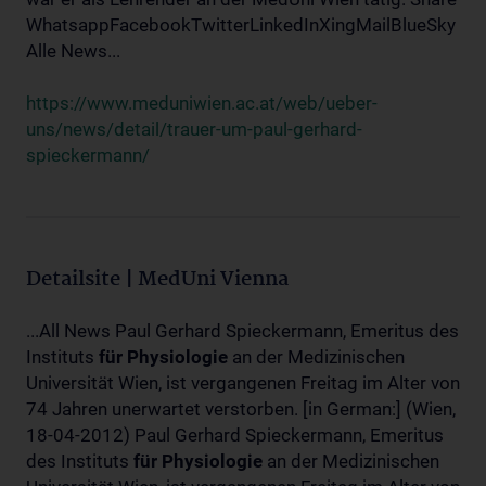
WhatsappFacebookTwitterLinkedInXingMailBlueSky
Alle News...
https://www.meduniwien.ac.at/web/ueber-
uns/news/detail/trauer-um-paul-gerhard-
spieckermann/
Detailsite | MedUni Vienna
...All News Paul Gerhard Spieckermann, Emeritus des
Instituts
für
Physiologie
an der Medizinischen
Universität Wien, ist vergangenen Freitag im Alter von
74 Jahren unerwartet verstorben. [in German:] (Wien,
18-04-2012) Paul Gerhard Spieckermann, Emeritus
des Instituts
für
Physiologie
an der Medizinischen