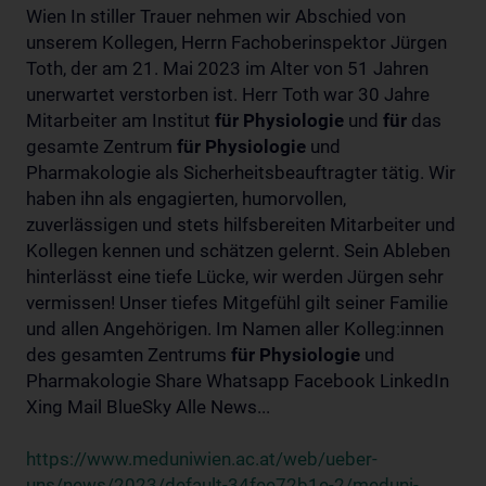
Wien In stiller Trauer nehmen wir Abschied von
unserem Kollegen, Herrn Fachoberinspektor Jürgen
Toth, der am 21. Mai 2023 im Alter von 51 Jahren
unerwartet verstorben ist. Herr Toth war 30 Jahre
Mitarbeiter am Institut
für
Physiologie
und
für
das
gesamte Zentrum
für
Physiologie
und
Pharmakologie als Sicherheitsbeauftragter tätig. Wir
haben ihn als engagierten, humorvollen,
zuverlässigen und stets hilfsbereiten Mitarbeiter und
Kollegen kennen und schätzen gelernt. Sein Ableben
hinterlässt eine tiefe Lücke, wir werden Jürgen sehr
vermissen! Unser tiefes Mitgefühl gilt seiner Familie
und allen Angehörigen. Im Namen aller Kolleg:innen
des gesamten Zentrums
für
Physiologie
und
Pharmakologie Share Whatsapp Facebook LinkedIn
Xing Mail BlueSky Alle News...
https://www.meduniwien.ac.at/web/ueber-
uns/news/2023/default-34fee72b1e-2/meduni-