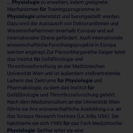
...
Physiologie
zu erweitern, indem geeignete
Mechanismen
für
Trainingsprogramme in
Physiologie
unterstützt und bereitgestellt werden.
Dazu wird der Austausch von DoktorandInnen und
WissenschafterInnen innerhalb Europas und auf
internationaler Ebene gefördert. Auch internationale
wissenschaftliche Forschungsprojekte in Europa
werden angeregt.Zur PersonMargarethe Geiger leitet
das Institut
für
Gefäßbiologie und
Thromboseforschung an der Medizinischen
Universität Wien und ist außerdem stellvertretende
Leiterin des Zentrums
für
Physiologie
und
Pharmakologie, zu dem das Institut
für
Gefäßbiologie und Thromboseforschung gehört.
Nach dem Medizinstudium an der Universität Wien
führte sie ihre wissenschaftliche Ausbildung u.a. an
das Scripps Research Institute (La Jolla, USA). Sie
habilitierte sie sich 1989
für
das Fach Medizinische
Physiologie
. Seither leitet sie eine