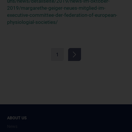
uns/news/detailseite/2019/news-im-oktober-
2019/margarethe-geiger-neues-mitglied-im-
executive-committee-der-federation-of-european-
physiologial-societies/
1
ABOUT US
News