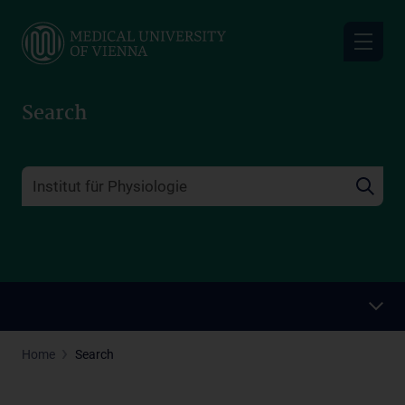
Skip
to
main
content
Search
Home
Search