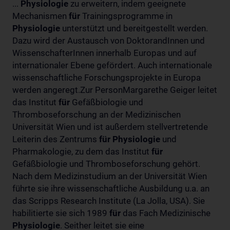
...
Physiologie
zu erweitern, indem geeignete
Mechanismen
für
Trainingsprogramme in
Physiologie
unterstützt und bereitgestellt werden.
Dazu wird der Austausch von DoktorandInnen und
WissenschafterInnen innerhalb Europas und auf
internationaler Ebene gefördert. Auch internationale
wissenschaftliche Forschungsprojekte in Europa
werden angeregt.Zur PersonMargarethe Geiger leitet
das Institut
für
Gefäßbiologie und
Thromboseforschung an der Medizinischen
Universität Wien und ist außerdem stellvertretende
Leiterin des Zentrums
für
Physiologie
und
Pharmakologie, zu dem das Institut
für
Gefäßbiologie und Thromboseforschung gehört.
Nach dem Medizinstudium an der Universität Wien
führte sie ihre wissenschaftliche Ausbildung u.a. an
das Scripps Research Institute (La Jolla, USA). Sie
habilitierte sie sich 1989
für
das Fach Medizinische
Physiologie
. Seither leitet sie eine