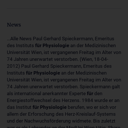
News
...Alle News Paul Gerhard Spieckermann, Emeritus
des Instituts
für
Physiologie
an der Medizinischen
Universität Wien, ist vergangenen Freitag im Alter von
74 Jahren unerwartet verstorben. (Wien, 18-04-
2012) Paul Gerhard Spieckermann, Emeritus des
Instituts
für
Physiologie
an der Medizinischen
Universität Wien, ist vergangenen Freitag im Alter von
74 Jahren unerwartet verstorben. Spieckermann galt
als international anerkannter Experte
für
den
Energiestoffwechsel des Herzens. 1984 wurde er an
das Institut
für
Physiologie
berufen, wo er sich vor
allem der Erforschung des Herz-Kreislauf-Systems
und der Nachwuchsförderung widmete. Bis zuletzt
war er als Lehrender an der MedUni Wien tätig. Share