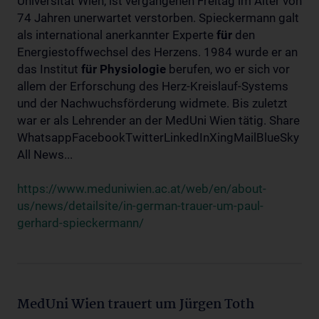
Universität Wien, ist vergangenen Freitag im Alter von
74 Jahren unerwartet verstorben. Spieckermann galt
als international anerkannter Experte
für
den
Energiestoffwechsel des Herzens. 1984 wurde er an
das Institut
für
Physiologie
berufen, wo er sich vor
allem der Erforschung des Herz-Kreislauf-Systems
und der Nachwuchsförderung widmete. Bis zuletzt
war er als Lehrender an der MedUni Wien tätig. Share
WhatsappFacebookTwitterLinkedInXingMailBlueSky
All News...
https://www.meduniwien.ac.at/web/en/about-
us/news/detailsite/in-german-trauer-um-paul-
gerhard-spieckermann/
MedUni Wien trauert um Jürgen Toth