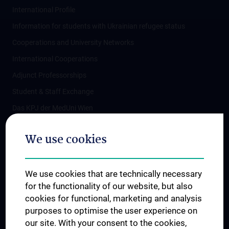
International Profile
Information for students with Ukrainian refugee status
Cooperations and University Networks
International Cooperations
Adjunct Professorships
Student & Staff Exchange
Das KPJ der MedUni Wien
Postgraduate Trainings
We use cookies
Dual Career
Trusted Reseach - Research Security - Foreign Interference
We use cookies that are technically necessary
UNESCO Chair on Bioethics
for the functionality of our website, but also
MUVI
cookies for functional, marketing and analysis
purposes to optimise the user experience on
our site. With your consent to the cookies,