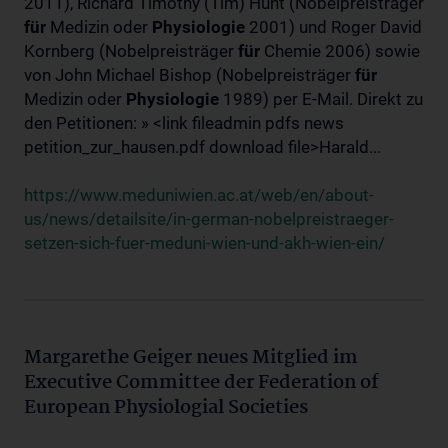
2011), Richard Timothy (Tim) Hunt (Nobelpreisträger
für
Medizin oder
Physiologie
2001) und Roger David
Kornberg (Nobelpreisträger
für
Chemie 2006) sowie
von John Michael Bishop (Nobelpreisträger
für
Medizin oder
Physiologie
1989) per E-Mail. Direkt zu
den Petitionen: » <link fileadmin pdfs news
petition_zur_hausen.pdf download file>Harald...
https://www.meduniwien.ac.at/web/en/about-
us/news/detailsite/in-german-nobelpreistraeger-
setzen-sich-fuer-meduni-wien-und-akh-wien-ein/
Margarethe Geiger neues Mitglied im
Executive Committee der Federation of
European Physiologial Societies