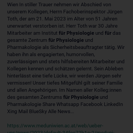
Wien In stiller Trauer nehmen wir Abschied von
unserem Kollegen, Herrn Fachoberinspektor Jürgen
Toth, der am 21. Mai 2023 im Alter von 51 Jahren
unerwartet verstorben ist. Herr Toth war 30 Jahre
Mitarbeiter am Institut
für
Physiologie
und
für
das
gesamte Zentrum
für
Physiologie
und
Pharmakologie als Sicherheitsbeauftragter tätig. Wir
haben ihn als engagierten, humorvollen,
zuverlässigen und stets hilfsbereiten Mitarbeiter und
Kollegen kennen und schätzen gelernt. Sein Ableben
hinterlässt eine tiefe Lücke, wir werden Jürgen sehr
vermissen! Unser tiefes Mitgefühl gilt seiner Familie
und allen Angehörigen. Im Namen aller Kolleg:innen
des gesamten Zentrums
für
Physiologie
und
Pharmakologie Share Whatsapp Facebook LinkedIn
Xing Mail BlueSky Alle News...
https://www.meduniwien.ac.at/web/ueber-
uns/news/2023/default-34fee72b1e-2/meduni-