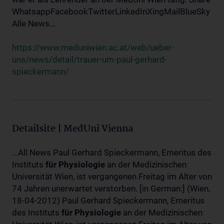
WhatsappFacebookTwitterLinkedInXingMailBlueSky
Alle News...
https://www.meduniwien.ac.at/web/ueber-
uns/news/detail/trauer-um-paul-gerhard-
spieckermann/
Detailsite | MedUni Vienna
...All News Paul Gerhard Spieckermann, Emeritus des
Instituts
für
Physiologie
an der Medizinischen
Universität Wien, ist vergangenen Freitag im Alter von
74 Jahren unerwartet verstorben. [in German:] (Wien,
18-04-2012) Paul Gerhard Spieckermann, Emeritus
des Instituts
für
Physiologie
an der Medizinischen