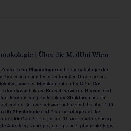
rmakologie | Über die MedUni Wien
m Zentrum
für
Physiologie
und Pharmakologie der
unktionen in gesunden oder kranken Organismen,
ekülen, seien es Medikamente oder Gifte. Das
 im kardiovaskulären Bereich sowie im Nerven- und
der Untersuchung molekularer Strukturen bis zur
rechend der Arbeitsschwerpunkte sind die über 100
rum
für
Physiologie
und Pharmakologie auf die
nstitut
für
Gefäßbiologie und Thromboseforschung
gie
Abteilung Neurophysiologie und -pharmakologie