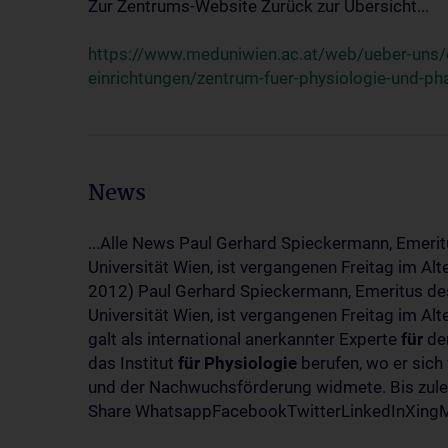
Zur Zentrums-Website Zurück zur Übersicht...
https://www.meduniwien.ac.at/web/ueber-uns/o
einrichtungen/zentrum-fuer-physiologie-und-p
News
...Alle News Paul Gerhard Spieckermann, Emerit
Universität Wien, ist vergangenen Freitag im Al
2012) Paul Gerhard Spieckermann, Emeritus des
Universität Wien, ist vergangenen Freitag im A
galt als international anerkannter Experte
für
den
das Institut
für
Physiologie
berufen, wo er sich
und der Nachwuchsförderung widmete. Bis zuletz
Share WhatsappFacebookTwitterLinkedInXingMa