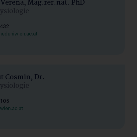
 Verena, Mag.rer.nat. PhD
hysiologie
1432
eduniwien.ac.at
ut Cosmin, Dr.
hysiologie
1105
wien.ac.at