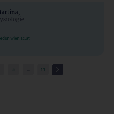
artina,
hysiologie
duniwien.ac.at
5
…
11