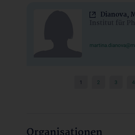
Dianova, M
Institut für P
martina.dianova@me
1
2
3
4
Organisationen