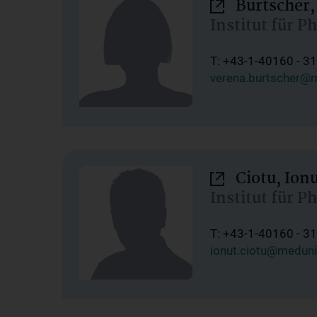
Burtscher,
Institut für P
T: +43-1-40160 - 3
verena.burtscher@m
Ciotu, Ion
Institut für P
T: +43-1-40160 - 3
ionut.ciotu@meduni