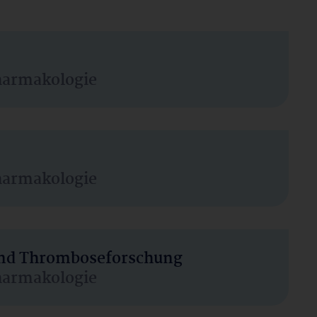
harmakologie
harmakologie
 und Thromboseforschung
harmakologie