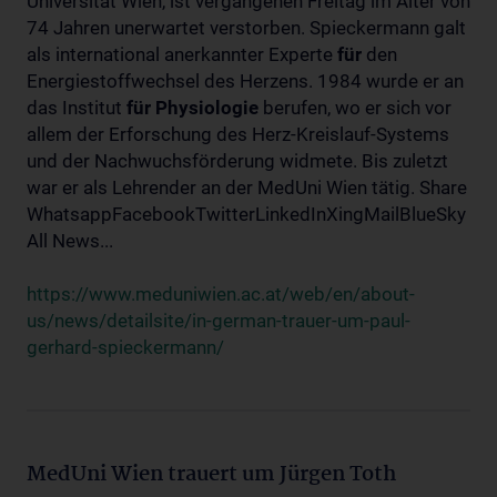
Universität Wien, ist vergangenen Freitag im Alter von
74 Jahren unerwartet verstorben. Spieckermann galt
als international anerkannter Experte
für
den
Energiestoffwechsel des Herzens. 1984 wurde er an
das Institut
für
Physiologie
berufen, wo er sich vor
allem der Erforschung des Herz-Kreislauf-Systems
und der Nachwuchsförderung widmete. Bis zuletzt
war er als Lehrender an der MedUni Wien tätig. Share
WhatsappFacebookTwitterLinkedInXingMailBlueSky
All News...
https://www.meduniwien.ac.at/web/en/about-
us/news/detailsite/in-german-trauer-um-paul-
gerhard-spieckermann/
MedUni Wien trauert um Jürgen Toth