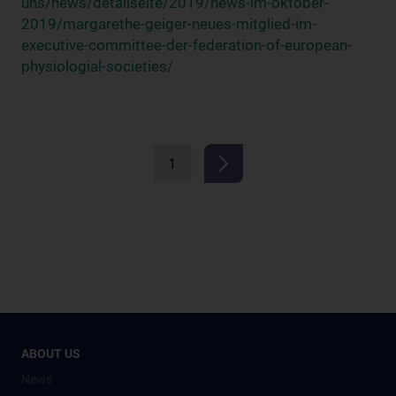
uns/news/detailseite/2019/news-im-oktober-
2019/margarethe-geiger-neues-mitglied-im-
executive-committee-der-federation-of-european-
physiologial-societies/
1
ABOUT US
News