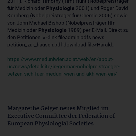
2011), Richard Timothy (Tim) Hunt (Nobelpreisträger
für
Medizin oder
Physiologie
2001) und Roger David
Kornberg (Nobelpreisträger
für
Chemie 2006) sowie
von John Michael Bishop (Nobelpreisträger
für
Medizin oder
Physiologie
1989) per E-Mail. Direkt zu
den Petitionen: » <link fileadmin pdfs news
petition_zur_hausen.pdf download file>Harald...
https://www.meduniwien.ac.at/web/en/about-
us/news/detailsite/in-german-nobelpreistraeger-
setzen-sich-fuer-meduni-wien-und-akh-wien-ein/
Margarethe Geiger neues Mitglied im
Executive Committee der Federation of
European Physiologial Societies