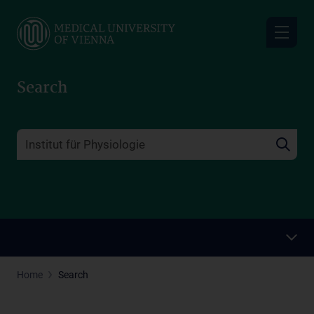
Skip
to
main
content
Search
Home
Search