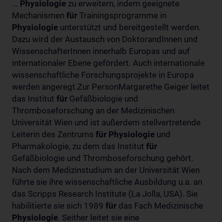
...
Physiologie
zu erweitern, indem geeignete
Mechanismen
für
Trainingsprogramme in
Physiologie
unterstützt und bereitgestellt werden.
Dazu wird der Austausch von DoktorandInnen und
WissenschafterInnen innerhalb Europas und auf
internationaler Ebene gefördert. Auch internationale
wissenschaftliche Forschungsprojekte in Europa
werden angeregt.Zur PersonMargarethe Geiger leitet
das Institut
für
Gefäßbiologie und
Thromboseforschung an der Medizinischen
Universität Wien und ist außerdem stellvertretende
Leiterin des Zentrums
für
Physiologie
und
Pharmakologie, zu dem das Institut
für
Gefäßbiologie und Thromboseforschung gehört.
Nach dem Medizinstudium an der Universität Wien
führte sie ihre wissenschaftliche Ausbildung u.a. an
das Scripps Research Institute (La Jolla, USA). Sie
habilitierte sie sich 1989
für
das Fach Medizinische
Physiologie
. Seither leitet sie eine