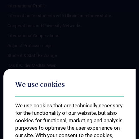
International Profile
Information for students with Ukrainian refugee status
Cooperations and University Networks
International Cooperations
Adjunct Professorships
Student & Staff Exchange
Das KPJ der MedUni Wien
Postgraduate Trainings
We use cookies
Dual Career
Trusted Reseach - Research Security - Foreign Interference
We use cookies that are technically necessary
UNESCO Chair on Bioethics
for the functionality of our website, but also
MUVI
cookies for functional, marketing and analysis
purposes to optimise the user experience on
our site. With your consent to the cookies,