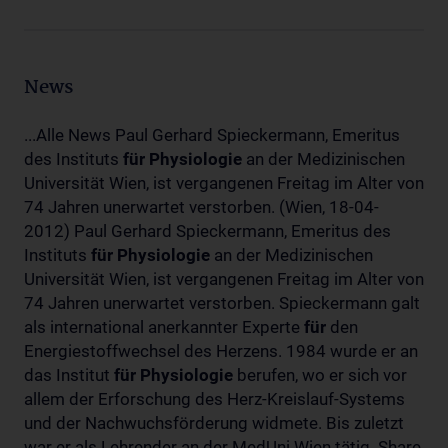
News
...Alle News Paul Gerhard Spieckermann, Emeritus
des Instituts
für
Physiologie
an der Medizinischen
Universität Wien, ist vergangenen Freitag im Alter von
74 Jahren unerwartet verstorben. (Wien, 18-04-
2012) Paul Gerhard Spieckermann, Emeritus des
Instituts
für
Physiologie
an der Medizinischen
Universität Wien, ist vergangenen Freitag im Alter von
74 Jahren unerwartet verstorben. Spieckermann galt
als international anerkannter Experte
für
den
Energiestoffwechsel des Herzens. 1984 wurde er an
das Institut
für
Physiologie
berufen, wo er sich vor
allem der Erforschung des Herz-Kreislauf-Systems
und der Nachwuchsförderung widmete. Bis zuletzt
war er als Lehrender an der MedUni Wien tätig. Share