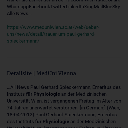
WhatsappFacebookTwitterLinkedInXingMailBlueSky
Alle News...
https://www.meduniwien.ac.at/web/ueber-
uns/news/detail/trauer-um-paul-gerhard-
spieckermann/
Detailsite | MedUni Vienna
...All News Paul Gerhard Spieckermann, Emeritus des
Instituts
für
Physiologie
an der Medizinischen
Universität Wien, ist vergangenen Freitag im Alter von
74 Jahren unerwartet verstorben. [in German:] (Wien,
18-04-2012) Paul Gerhard Spieckermann, Emeritus
des Instituts
für
Physiologie
an der Medizinischen