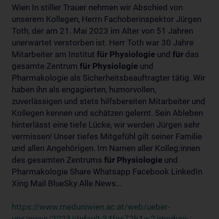
Wien In stiller Trauer nehmen wir Abschied von
unserem Kollegen, Herrn Fachoberinspektor Jürgen
Toth, der am 21. Mai 2023 im Alter von 51 Jahren
unerwartet verstorben ist. Herr Toth war 30 Jahre
Mitarbeiter am Institut
für
Physiologie
und
für
das
gesamte Zentrum
für
Physiologie
und
Pharmakologie als Sicherheitsbeauftragter tätig. Wir
haben ihn als engagierten, humorvollen,
zuverlässigen und stets hilfsbereiten Mitarbeiter und
Kollegen kennen und schätzen gelernt. Sein Ableben
hinterlässt eine tiefe Lücke, wir werden Jürgen sehr
vermissen! Unser tiefes Mitgefühl gilt seiner Familie
und allen Angehörigen. Im Namen aller Kolleg:innen
des gesamten Zentrums
für
Physiologie
und
Pharmakologie Share Whatsapp Facebook LinkedIn
Xing Mail BlueSky Alle News...
https://www.meduniwien.ac.at/web/ueber-
uns/news/2023/default-34fee72b1e-2/meduni-