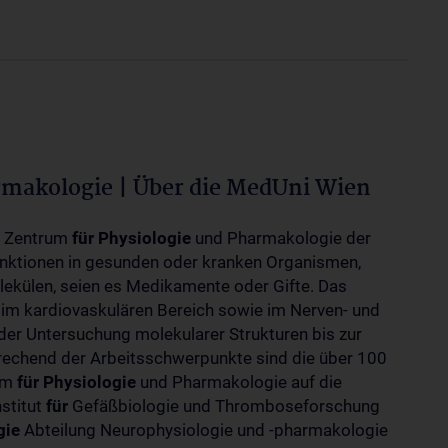
rmakologie | Über die MedUni Wien
m Zentrum
für
Physiologie
und Pharmakologie der
unktionen in gesunden oder kranken Organismen,
ekülen, seien es Medikamente oder Gifte. Das
 im kardiovaskulären Bereich sowie im Nerven- und
der Untersuchung molekularer Strukturen bis zur
rechend der Arbeitsschwerpunkte sind die über 100
rum
für
Physiologie
und Pharmakologie auf die
nstitut
für
Gefäßbiologie und Thromboseforschung
gie
Abteilung Neurophysiologie und -pharmakologie