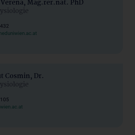
 Verena, Mag.rer.nat. PhD
hysiologie
1432
eduniwien.ac.at
ut Cosmin, Dr.
hysiologie
1105
wien.ac.at