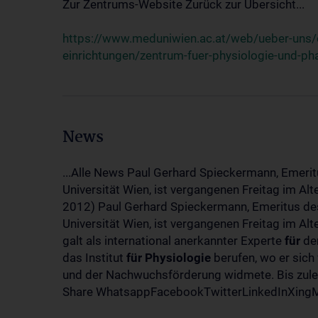
Zur Zentrums-Website Zurück zur Übersicht...
https://www.meduniwien.ac.at/web/ueber-uns/o
einrichtungen/zentrum-fuer-physiologie-und-p
News
...Alle News Paul Gerhard Spieckermann, Emerit
Universität Wien, ist vergangenen Freitag im Al
2012) Paul Gerhard Spieckermann, Emeritus des
Universität Wien, ist vergangenen Freitag im A
galt als international anerkannter Experte
für
den
das Institut
für
Physiologie
berufen, wo er sich
und der Nachwuchsförderung widmete. Bis zuletz
Share WhatsappFacebookTwitterLinkedInXingMa