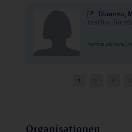
Dianova, M
Institut für P
martina.dianova@me
1
2
3
4
Organisationen