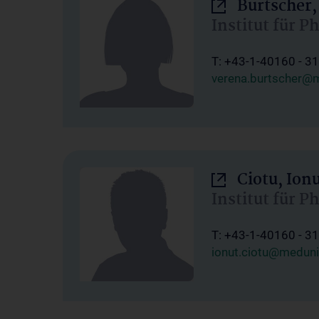
Burtscher,
Institut für P
T: +43-1-40160 - 3
verena.burtscher@m
Ciotu, Ion
Institut für P
T: +43-1-40160 - 3
ionut.ciotu@meduni