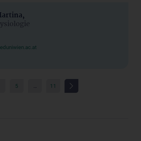
artina,
hysiologie
duniwien.ac.at
5
…
11