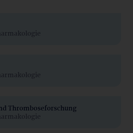
harmakologie
harmakologie
 und Thromboseforschung
harmakologie