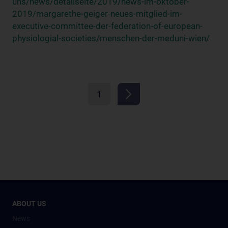
uns/news/detailseite/2019/news-im-oktober-
2019/margarethe-geiger-neues-mitglied-im-
executive-committee-der-federation-of-european-
physiologial-societies/menschen-der-meduni-wien/
1
ABOUT US
News