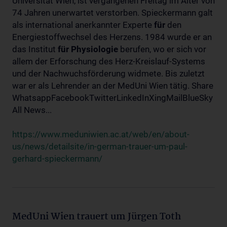
Universität Wien, ist vergangenen Freitag im Alter von
74 Jahren unerwartet verstorben. Spieckermann galt
als international anerkannter Experte
für
den
Energiestoffwechsel des Herzens. 1984 wurde er an
das Institut
für
Physiologie
berufen, wo er sich vor
allem der Erforschung des Herz-Kreislauf-Systems
und der Nachwuchsförderung widmete. Bis zuletzt
war er als Lehrender an der MedUni Wien tätig. Share
WhatsappFacebookTwitterLinkedInXingMailBlueSky
All News...
https://www.meduniwien.ac.at/web/en/about-
us/news/detailsite/in-german-trauer-um-paul-
gerhard-spieckermann/
MedUni Wien trauert um Jürgen Toth