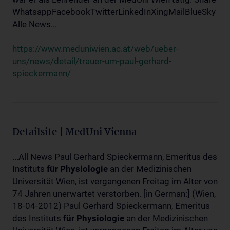
WhatsappFacebookTwitterLinkedInXingMailBlueSky
Alle News...
https://www.meduniwien.ac.at/web/ueber-
uns/news/detail/trauer-um-paul-gerhard-
spieckermann/
Detailsite | MedUni Vienna
...All News Paul Gerhard Spieckermann, Emeritus des
Instituts
für
Physiologie
an der Medizinischen
Universität Wien, ist vergangenen Freitag im Alter von
74 Jahren unerwartet verstorben. [in German:] (Wien,
18-04-2012) Paul Gerhard Spieckermann, Emeritus
des Instituts
für
Physiologie
an der Medizinischen