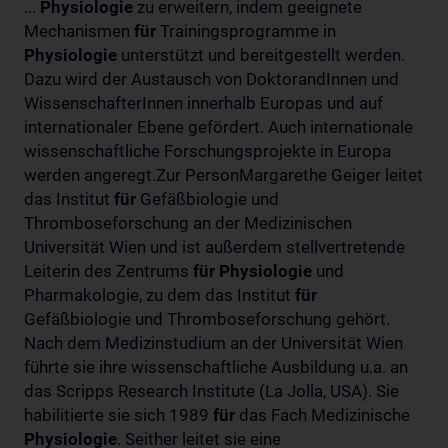
...
Physiologie
zu erweitern, indem geeignete
Mechanismen
für
Trainingsprogramme in
Physiologie
unterstützt und bereitgestellt werden.
Dazu wird der Austausch von DoktorandInnen und
WissenschafterInnen innerhalb Europas und auf
internationaler Ebene gefördert. Auch internationale
wissenschaftliche Forschungsprojekte in Europa
werden angeregt.Zur PersonMargarethe Geiger leitet
das Institut
für
Gefäßbiologie und
Thromboseforschung an der Medizinischen
Universität Wien und ist außerdem stellvertretende
Leiterin des Zentrums
für
Physiologie
und
Pharmakologie, zu dem das Institut
für
Gefäßbiologie und Thromboseforschung gehört.
Nach dem Medizinstudium an der Universität Wien
führte sie ihre wissenschaftliche Ausbildung u.a. an
das Scripps Research Institute (La Jolla, USA). Sie
habilitierte sie sich 1989
für
das Fach Medizinische
Physiologie
. Seither leitet sie eine