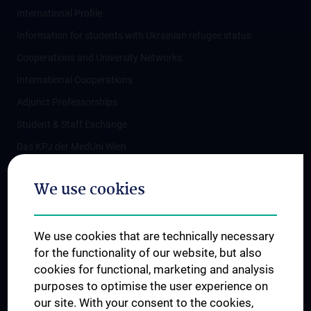
International Profile
Information for students with Ukrainian refugee status
Cooperations and University Networks
International Cooperations
Adjunct Professorships
Student & Staff Exchange
Das KPJ der MedUni Wien
Postgraduate Trainings
We use cookies
Dual Career
Trusted Reseach - Research Security - Foreign Interference
We use cookies that are technically necessary
UNESCO Chair on Bioethics
for the functionality of our website, but also
MUVI
cookies for functional, marketing and analysis
purposes to optimise the user experience on
our site. With your consent to the cookies,