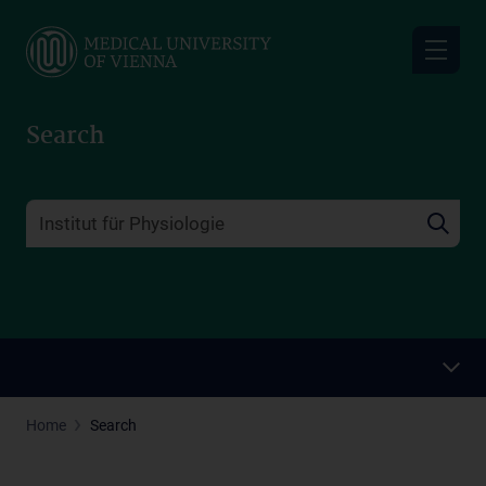
Skip
to
main
content
Search
Home
Search