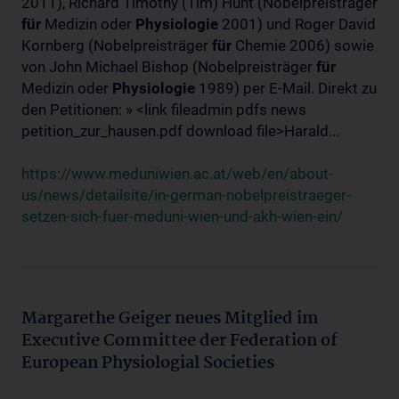
2011), Richard Timothy (Tim) Hunt (Nobelpreisträger
für
Medizin oder
Physiologie
2001) und Roger David
Kornberg (Nobelpreisträger
für
Chemie 2006) sowie
von John Michael Bishop (Nobelpreisträger
für
Medizin oder
Physiologie
1989) per E-Mail. Direkt zu
den Petitionen: » <link fileadmin pdfs news
petition_zur_hausen.pdf download file>Harald...
https://www.meduniwien.ac.at/web/en/about-
us/news/detailsite/in-german-nobelpreistraeger-
setzen-sich-fuer-meduni-wien-und-akh-wien-ein/
Margarethe Geiger neues Mitglied im
Executive Committee der Federation of
European Physiologial Societies