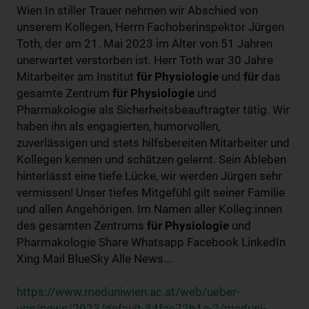
Wien In stiller Trauer nehmen wir Abschied von
unserem Kollegen, Herrn Fachoberinspektor Jürgen
Toth, der am 21. Mai 2023 im Alter von 51 Jahren
unerwartet verstorben ist. Herr Toth war 30 Jahre
Mitarbeiter am Institut
für
Physiologie
und
für
das
gesamte Zentrum
für
Physiologie
und
Pharmakologie als Sicherheitsbeauftragter tätig. Wir
haben ihn als engagierten, humorvollen,
zuverlässigen und stets hilfsbereiten Mitarbeiter und
Kollegen kennen und schätzen gelernt. Sein Ableben
hinterlässt eine tiefe Lücke, wir werden Jürgen sehr
vermissen! Unser tiefes Mitgefühl gilt seiner Familie
und allen Angehörigen. Im Namen aller Kolleg:innen
des gesamten Zentrums
für
Physiologie
und
Pharmakologie Share Whatsapp Facebook LinkedIn
Xing Mail BlueSky Alle News...
https://www.meduniwien.ac.at/web/ueber-
uns/news/2023/default-34fee72b1e-2/meduni-