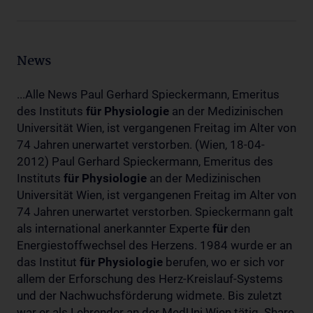
News
...Alle News Paul Gerhard Spieckermann, Emeritus
des Instituts
für
Physiologie
an der Medizinischen
Universität Wien, ist vergangenen Freitag im Alter von
74 Jahren unerwartet verstorben. (Wien, 18-04-
2012) Paul Gerhard Spieckermann, Emeritus des
Instituts
für
Physiologie
an der Medizinischen
Universität Wien, ist vergangenen Freitag im Alter von
74 Jahren unerwartet verstorben. Spieckermann galt
als international anerkannter Experte
für
den
Energiestoffwechsel des Herzens. 1984 wurde er an
das Institut
für
Physiologie
berufen, wo er sich vor
allem der Erforschung des Herz-Kreislauf-Systems
und der Nachwuchsförderung widmete. Bis zuletzt
war er als Lehrender an der MedUni Wien tätig. Share