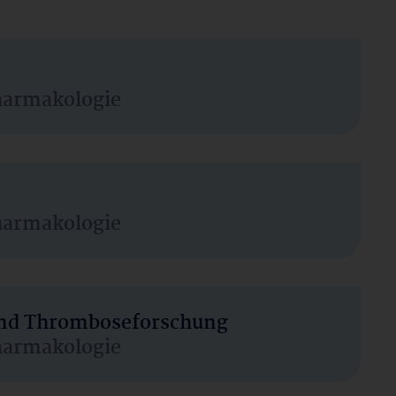
harmakologie
harmakologie
 und Thromboseforschung
harmakologie