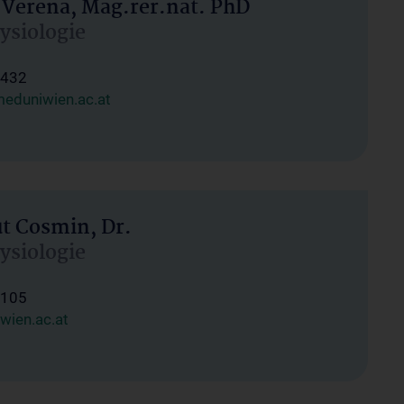
 Verena, Mag.rer.nat. PhD
hysiologie
1432
eduniwien.ac.at
ut Cosmin, Dr.
hysiologie
1105
wien.ac.at