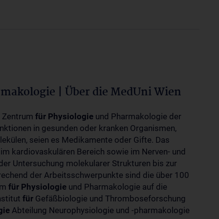
rmakologie | Über die MedUni Wien
m Zentrum
für
Physiologie
und Pharmakologie der
unktionen in gesunden oder kranken Organismen,
ekülen, seien es Medikamente oder Gifte. Das
 im kardiovaskulären Bereich sowie im Nerven- und
der Untersuchung molekularer Strukturen bis zur
rechend der Arbeitsschwerpunkte sind die über 100
rum
für
Physiologie
und Pharmakologie auf die
nstitut
für
Gefäßbiologie und Thromboseforschung
gie
Abteilung Neurophysiologie und -pharmakologie