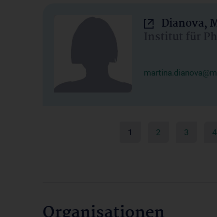
Dianova, M
Institut für P
martina.dianova@me
1
2
3
4
Organisationen