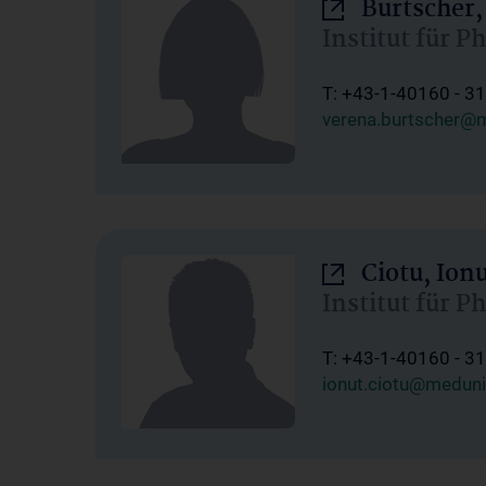
Burtscher,
Institut für P
T: +43-1-40160 - 3
verena.burtscher@m
Ciotu, Ion
Institut für P
T: +43-1-40160 - 3
ionut.ciotu@meduni