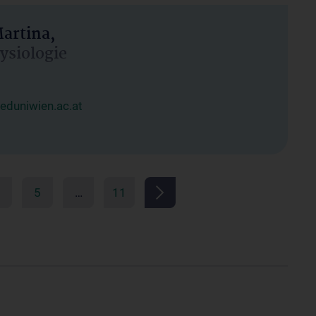
artina,
hysiologie
duniwien.ac.at
5
…
11