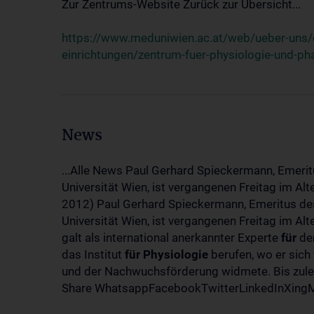
Zur Zentrums-Website Zurück zur Übersicht...
https://www.meduniwien.ac.at/web/ueber-uns/o
einrichtungen/zentrum-fuer-physiologie-und-p
News
...Alle News Paul Gerhard Spieckermann, Emerit
Universität Wien, ist vergangenen Freitag im Al
2012) Paul Gerhard Spieckermann, Emeritus des
Universität Wien, ist vergangenen Freitag im A
galt als international anerkannter Experte
für
den
das Institut
für
Physiologie
berufen, wo er sich
und der Nachwuchsförderung widmete. Bis zuletz
Share WhatsappFacebookTwitterLinkedInXingMa