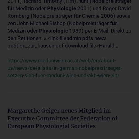
2011), Richard Timothy (Tim) Hunt (Nobelpreisträger
für
Medizin oder
Physiologie
2001) und Roger David
Kornberg (Nobelpreisträger
für
Chemie 2006) sowie
von John Michael Bishop (Nobelpreisträger
für
Medizin oder
Physiologie
1989) per E-Mail. Direkt zu
den Petitionen: » <link fileadmin pdfs news
petition_zur_hausen.pdf download file>Harald...
https://www.meduniwien.ac.at/web/en/about-
us/news/detailsite/in-german-nobelpreistraeger-
setzen-sich-fuer-meduni-wien-und-akh-wien-ein/
Margarethe Geiger neues Mitglied im
Executive Committee der Federation of
European Physiologial Societies