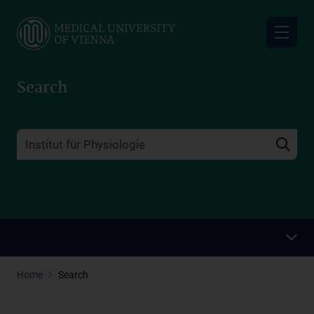
Skip
to
main
content
Search
Home
Search