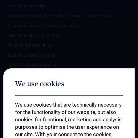
International Profile
Information for students with Ukrainian refugee status
Cooperations and University Networks
International Cooperations
Adjunct Professorships
Student & Staff Exchange
Das KPJ der MedUni Wien
Postgraduate Trainings
We use cookies
Dual Career
Trusted Reseach - Research Security - Foreign Interference
We use cookies that are technically necessary
UNESCO Chair on Bioethics
for the functionality of our website, but also
MUVI
cookies for functional, marketing and analysis
purposes to optimise the user experience on
our site. With your consent to the cookies,