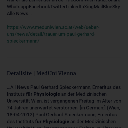
WhatsappFacebookTwitterLinkedInXingMailBlueSky
Alle News...
https://www.meduniwien.ac.at/web/ueber-
uns/news/detail/trauer-um-paul-gerhard-
spieckermann/
Detailsite | MedUni Vienna
...All News Paul Gerhard Spieckermann, Emeritus des
Instituts
für
Physiologie
an der Medizinischen
Universität Wien, ist vergangenen Freitag im Alter von
74 Jahren unerwartet verstorben. [in German:] (Wien,
18-04-2012) Paul Gerhard Spieckermann, Emeritus
des Instituts
für
Physiologie
an der Medizinischen