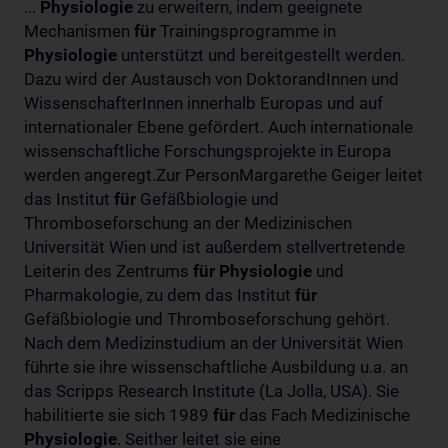
...
Physiologie
zu erweitern, indem geeignete
Mechanismen
für
Trainingsprogramme in
Physiologie
unterstützt und bereitgestellt werden.
Dazu wird der Austausch von DoktorandInnen und
WissenschafterInnen innerhalb Europas und auf
internationaler Ebene gefördert. Auch internationale
wissenschaftliche Forschungsprojekte in Europa
werden angeregt.Zur PersonMargarethe Geiger leitet
das Institut
für
Gefäßbiologie und
Thromboseforschung an der Medizinischen
Universität Wien und ist außerdem stellvertretende
Leiterin des Zentrums
für
Physiologie
und
Pharmakologie, zu dem das Institut
für
Gefäßbiologie und Thromboseforschung gehört.
Nach dem Medizinstudium an der Universität Wien
führte sie ihre wissenschaftliche Ausbildung u.a. an
das Scripps Research Institute (La Jolla, USA). Sie
habilitierte sie sich 1989
für
das Fach Medizinische
Physiologie
. Seither leitet sie eine