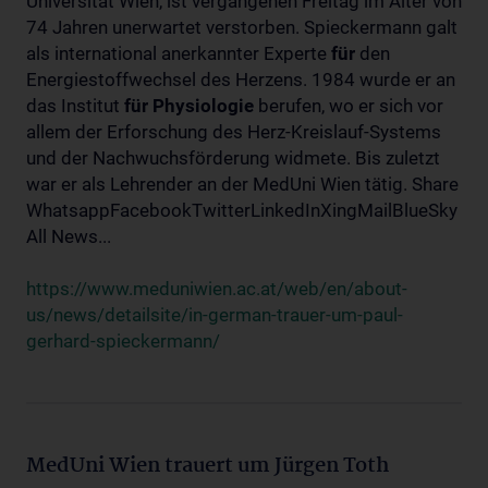
Universität Wien, ist vergangenen Freitag im Alter von
74 Jahren unerwartet verstorben. Spieckermann galt
als international anerkannter Experte
für
den
Energiestoffwechsel des Herzens. 1984 wurde er an
das Institut
für
Physiologie
berufen, wo er sich vor
allem der Erforschung des Herz-Kreislauf-Systems
und der Nachwuchsförderung widmete. Bis zuletzt
war er als Lehrender an der MedUni Wien tätig. Share
WhatsappFacebookTwitterLinkedInXingMailBlueSky
All News...
https://www.meduniwien.ac.at/web/en/about-
us/news/detailsite/in-german-trauer-um-paul-
gerhard-spieckermann/
MedUni Wien trauert um Jürgen Toth