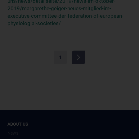
uns/news/detailseite/2019/news-im-oktober-
2019/margarethe-geiger-neues-mitglied-im-
executive-committee-der-federation-of-european-
physiologial-societies/
1
ABOUT US
News