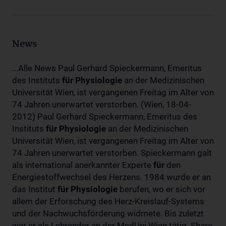
News
...Alle News Paul Gerhard Spieckermann, Emeritus
des Instituts
für
Physiologie
an der Medizinischen
Universität Wien, ist vergangenen Freitag im Alter von
74 Jahren unerwartet verstorben. (Wien, 18-04-
2012) Paul Gerhard Spieckermann, Emeritus des
Instituts
für
Physiologie
an der Medizinischen
Universität Wien, ist vergangenen Freitag im Alter von
74 Jahren unerwartet verstorben. Spieckermann galt
als international anerkannter Experte
für
den
Energiestoffwechsel des Herzens. 1984 wurde er an
das Institut
für
Physiologie
berufen, wo er sich vor
allem der Erforschung des Herz-Kreislauf-Systems
und der Nachwuchsförderung widmete. Bis zuletzt
war er als Lehrender an der MedUni Wien tätig. Share