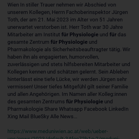
Wien In stiller Trauer nehmen wir Abschied von
unserem Kollegen, Herrn Fachoberinspektor Jürgen
Toth, der am 21. Mai 2023 im Alter von 51 Jahren
unerwartet verstorben ist. Herr Toth war 30 Jahre
Mitarbeiter am Institut
für
Physiologie
und
für
das
gesamte Zentrum
für
Physiologie
und
Pharmakologie als Sicherheitsbeauftragter tätig. Wir
haben ihn als engagierten, humorvollen,
zuverlässigen und stets hilfsbereiten Mitarbeiter und
Kollegen kennen und schätzen gelernt. Sein Ableben
hinterlässt eine tiefe Lücke, wir werden Jürgen sehr
vermissen! Unser tiefes Mitgefühl gilt seiner Familie
und allen Angehörigen. Im Namen aller Kolleg:innen
des gesamten Zentrums
für
Physiologie
und
Pharmakologie Share Whatsapp Facebook LinkedIn
Xing Mail BlueSky Alle News...
https://www.meduniwien.ac.at/web/ueber-
uns/news/2023/default-34fee72b1e-2/meduni-