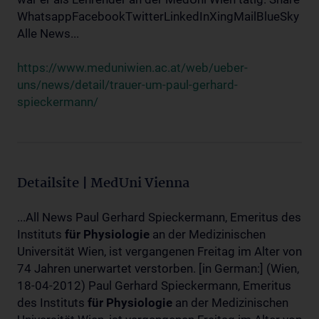
WhatsappFacebookTwitterLinkedInXingMailBlueSky
Alle News...
https://www.meduniwien.ac.at/web/ueber-
uns/news/detail/trauer-um-paul-gerhard-
spieckermann/
Detailsite | MedUni Vienna
...All News Paul Gerhard Spieckermann, Emeritus des
Instituts
für
Physiologie
an der Medizinischen
Universität Wien, ist vergangenen Freitag im Alter von
74 Jahren unerwartet verstorben. [in German:] (Wien,
18-04-2012) Paul Gerhard Spieckermann, Emeritus
des Instituts
für
Physiologie
an der Medizinischen