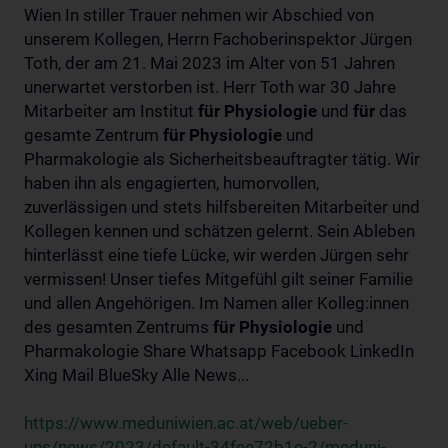
Wien In stiller Trauer nehmen wir Abschied von
unserem Kollegen, Herrn Fachoberinspektor Jürgen
Toth, der am 21. Mai 2023 im Alter von 51 Jahren
unerwartet verstorben ist. Herr Toth war 30 Jahre
Mitarbeiter am Institut
für
Physiologie
und
für
das
gesamte Zentrum
für
Physiologie
und
Pharmakologie als Sicherheitsbeauftragter tätig. Wir
haben ihn als engagierten, humorvollen,
zuverlässigen und stets hilfsbereiten Mitarbeiter und
Kollegen kennen und schätzen gelernt. Sein Ableben
hinterlässt eine tiefe Lücke, wir werden Jürgen sehr
vermissen! Unser tiefes Mitgefühl gilt seiner Familie
und allen Angehörigen. Im Namen aller Kolleg:innen
des gesamten Zentrums
für
Physiologie
und
Pharmakologie Share Whatsapp Facebook LinkedIn
Xing Mail BlueSky Alle News...
https://www.meduniwien.ac.at/web/ueber-
uns/news/2023/default-34fee72b1e-2/meduni-