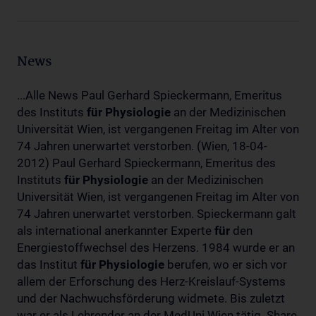
News
...Alle News Paul Gerhard Spieckermann, Emeritus
des Instituts
für
Physiologie
an der Medizinischen
Universität Wien, ist vergangenen Freitag im Alter von
74 Jahren unerwartet verstorben. (Wien, 18-04-
2012) Paul Gerhard Spieckermann, Emeritus des
Instituts
für
Physiologie
an der Medizinischen
Universität Wien, ist vergangenen Freitag im Alter von
74 Jahren unerwartet verstorben. Spieckermann galt
als international anerkannter Experte
für
den
Energiestoffwechsel des Herzens. 1984 wurde er an
das Institut
für
Physiologie
berufen, wo er sich vor
allem der Erforschung des Herz-Kreislauf-Systems
und der Nachwuchsförderung widmete. Bis zuletzt
war er als Lehrender an der MedUni Wien tätig. Share