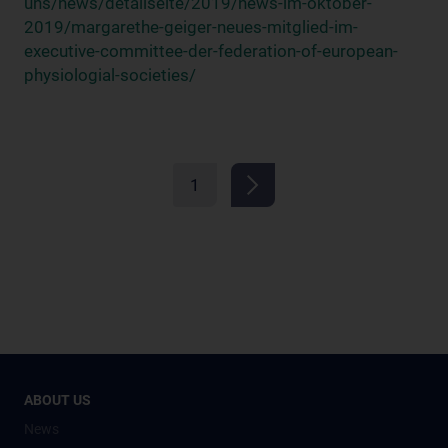
uns/news/detailseite/2019/news-im-oktober-
2019/margarethe-geiger-neues-mitglied-im-
executive-committee-der-federation-of-european-
physiologial-societies/
1
ABOUT US
News