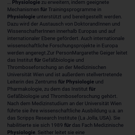
...
Physiologie
zu erweitern, indem geeignete
Mechanismen
für
Trainingsprogramme in
Physiologie
unterstützt und bereitgestellt werden.
Dazu wird der Austausch von DoktorandInnen und
WissenschafterInnen innerhalb Europas und auf
internationaler Ebene gefördert. Auch internationale
wissenschaftliche Forschungsprojekte in Europa
werden angeregt.Zur PersonMargarethe Geiger leitet
das Institut
für
Gefäßbiologie und
Thromboseforschung an der Medizinischen
Universität Wien und ist außerdem stellvertretende
Leiterin des Zentrums
für
Physiologie
und
Pharmakologie, zu dem das Institut
für
Gefäßbiologie und Thromboseforschung gehört.
Nach dem Medizinstudium an der Universität Wien
führte sie ihre wissenschaftliche Ausbildung u.a. an
das Scripps Research Institute (La Jolla, USA). Sie
habilitierte sie sich 1989
für
das Fach Medizinische
Physiologie
. Seither leitet sie eine