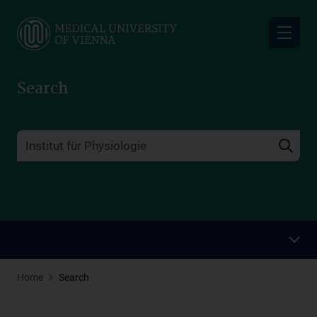
Skip
to
main
content
Search
Home
Search