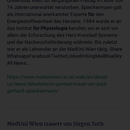
Universität Wien, ist vergangenen Freitag im Alter von
74 Jahren unerwartet verstorben. Spieckermann galt
als international anerkannter Experte
für
den
Energiestoffwechsel des Herzens. 1984 wurde er an
das Institut
für
Physiologie
berufen, wo er sich vor
allem der Erforschung des Herz-Kreislauf-Systems
und der Nachwuchsförderung widmete. Bis zuletzt
war er als Lehrender an der MedUni Wien tätig. Share
WhatsappFacebookTwitterLinkedInXingMailBlueSky
All News...
https://www.meduniwien.ac.at/web/en/about-
us/news/detailsite/in-german-trauer-um-paul-
gerhard-spieckermann/
MedUni Wien trauert um Jürgen Toth