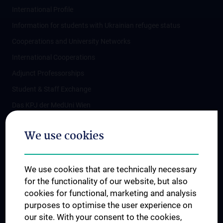
International Profile
Information for students with Ukrainian refugee status
Cooperations and University Networks
International Cooperations
Adjunct Professorships
Student & Staff Exchange
Das KPJ der MedUni Wien
Postgraduate Trainings
We use cookies
Dual Career
Trusted Reseach - Research Security - Foreign Interference
We use cookies that are technically necessary
UNESCO Chair on Bioethics
for the functionality of our website, but also
MUVI
cookies for functional, marketing and analysis
purposes to optimise the user experience on
our site. With your consent to the cookies,