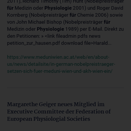
2011), Richard Timothy (Tim) Hunt (Nobelpreisträger
für
Medizin oder
Physiologie
2001) und Roger David
Kornberg (Nobelpreisträger
für
Chemie 2006) sowie
von John Michael Bishop (Nobelpreisträger
für
Medizin oder
Physiologie
1989) per E-Mail. Direkt zu
den Petitionen: » <link fileadmin pdfs news
petition_zur_hausen.pdf download file>Harald...
https://www.meduniwien.ac.at/web/en/about-
us/news/detailsite/in-german-nobelpreistraeger-
setzen-sich-fuer-meduni-wien-und-akh-wien-ein/
Margarethe Geiger neues Mitglied im
Executive Committee der Federation of
European Physiologial Societies