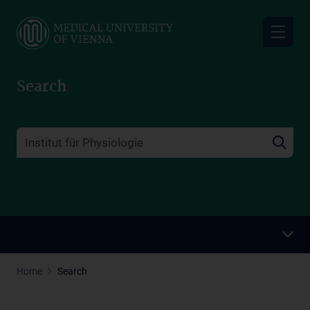
Skip
to
main
content
Search
Home
Search