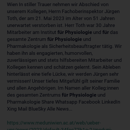
Wien In stiller Trauer nehmen wir Abschied von
unserem Kollegen, Herrn Fachoberinspektor Jürgen
Toth, der am 21. Mai 2023 im Alter von 51 Jahren
unerwartet verstorben ist. Herr Toth war 30 Jahre
Mitarbeiter am Institut
für
Physiologie
und
für
das
gesamte Zentrum
für
Physiologie
und
Pharmakologie als Sicherheitsbeauftragter tätig. Wir
haben ihn als engagierten, humorvollen,
zuverlässigen und stets hilfsbereiten Mitarbeiter und
Kollegen kennen und schätzen gelernt. Sein Ableben
hinterlässt eine tiefe Lücke, wir werden Jürgen sehr
vermissen! Unser tiefes Mitgefühl gilt seiner Familie
und allen Angehörigen. Im Namen aller Kolleg:innen
des gesamten Zentrums
für
Physiologie
und
Pharmakologie Share Whatsapp Facebook LinkedIn
Xing Mail BlueSky Alle News...
https://www.meduniwien.ac.at/web/ueber-
uns/news/2023/default-34fee72b1e-2/meduni-