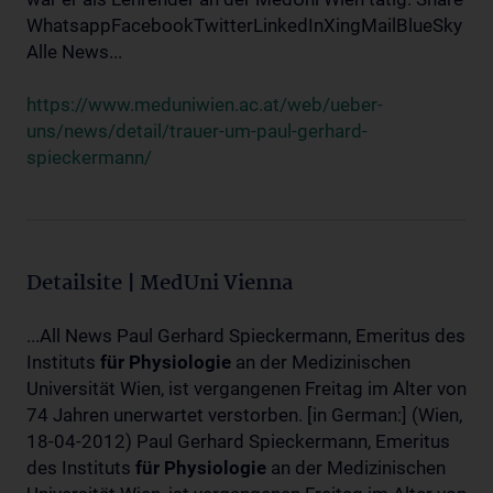
WhatsappFacebookTwitterLinkedInXingMailBlueSky
Alle News...
https://www.meduniwien.ac.at/web/ueber-
uns/news/detail/trauer-um-paul-gerhard-
spieckermann/
Detailsite | MedUni Vienna
...All News Paul Gerhard Spieckermann, Emeritus des
Instituts
für
Physiologie
an der Medizinischen
Universität Wien, ist vergangenen Freitag im Alter von
74 Jahren unerwartet verstorben. [in German:] (Wien,
18-04-2012) Paul Gerhard Spieckermann, Emeritus
des Instituts
für
Physiologie
an der Medizinischen