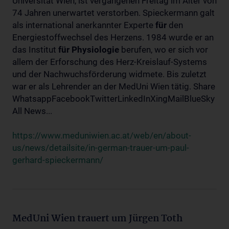
Universität Wien, ist vergangenen Freitag im Alter von
74 Jahren unerwartet verstorben. Spieckermann galt
als international anerkannter Experte
für
den
Energiestoffwechsel des Herzens. 1984 wurde er an
das Institut
für
Physiologie
berufen, wo er sich vor
allem der Erforschung des Herz-Kreislauf-Systems
und der Nachwuchsförderung widmete. Bis zuletzt
war er als Lehrender an der MedUni Wien tätig. Share
WhatsappFacebookTwitterLinkedInXingMailBlueSky
All News...
https://www.meduniwien.ac.at/web/en/about-
us/news/detailsite/in-german-trauer-um-paul-
gerhard-spieckermann/
MedUni Wien trauert um Jürgen Toth