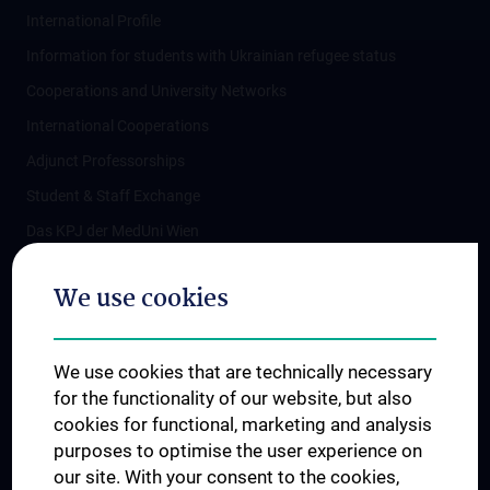
International Profile
Information for students with Ukrainian refugee status
Cooperations and University Networks
International Cooperations
Adjunct Professorships
Student & Staff Exchange
Das KPJ der MedUni Wien
Postgraduate Trainings
We use cookies
Dual Career
Trusted Reseach - Research Security - Foreign Interference
We use cookies that are technically necessary
UNESCO Chair on Bioethics
for the functionality of our website, but also
MUVI
cookies for functional, marketing and analysis
purposes to optimise the user experience on
our site. With your consent to the cookies,