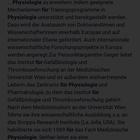
...
Physiologie
zu erweitern, indem geeignete
Mechanismen
für
Trainingsprogramme in
Physiologie
unterstützt und bereitgestellt werden.
Dazu wird der Austausch von DoktorandInnen und
WissenschafterInnen innerhalb Europas und auf
internationaler Ebene gefördert. Auch internationale
wissenschaftliche Forschungsprojekte in Europa
werden angeregt.Zur PersonMargarethe Geiger leitet
das Institut
für
Gefäßbiologie und
Thromboseforschung an der Medizinischen
Universität Wien und ist außerdem stellvertretende
Leiterin des Zentrums
für
Physiologie
und
Pharmakologie, zu dem das Institut
für
Gefäßbiologie und Thromboseforschung gehört.
Nach dem Medizinstudium an der Universität Wien
führte sie ihre wissenschaftliche Ausbildung u.a. an
das Scripps Research Institute (La Jolla, USA). Sie
habilitierte sie sich 1989
für
das Fach Medizinische
Physiologie
. Seither leitet sie eine