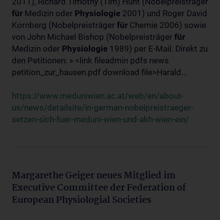
2011), Richard Timothy (Tim) Hunt (Nobelpreisträger
für
Medizin oder
Physiologie
2001) und Roger David
Kornberg (Nobelpreisträger
für
Chemie 2006) sowie
von John Michael Bishop (Nobelpreisträger
für
Medizin oder
Physiologie
1989) per E-Mail. Direkt zu
den Petitionen: » <link fileadmin pdfs news
petition_zur_hausen.pdf download file>Harald...
https://www.meduniwien.ac.at/web/en/about-
us/news/detailsite/in-german-nobelpreistraeger-
setzen-sich-fuer-meduni-wien-und-akh-wien-ein/
Margarethe Geiger neues Mitglied im
Executive Committee der Federation of
European Physiologial Societies