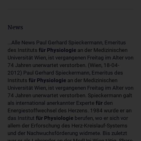
News
...Alle News Paul Gerhard Spieckermann, Emeritus
des Instituts
für
Physiologie
an der Medizinischen
Universität Wien, ist vergangenen Freitag im Alter von
74 Jahren unerwartet verstorben. (Wien, 18-04-
2012) Paul Gerhard Spieckermann, Emeritus des
Instituts
für
Physiologie
an der Medizinischen
Universität Wien, ist vergangenen Freitag im Alter von
74 Jahren unerwartet verstorben. Spieckermann galt
als international anerkannter Experte
für
den
Energiestoffwechsel des Herzens. 1984 wurde er an
das Institut
für
Physiologie
berufen, wo er sich vor
allem der Erforschung des Herz-Kreislauf-Systems
und der Nachwuchsförderung widmete. Bis zuletzt
war er als Lehrender an der MedUni Wien tätig. Share