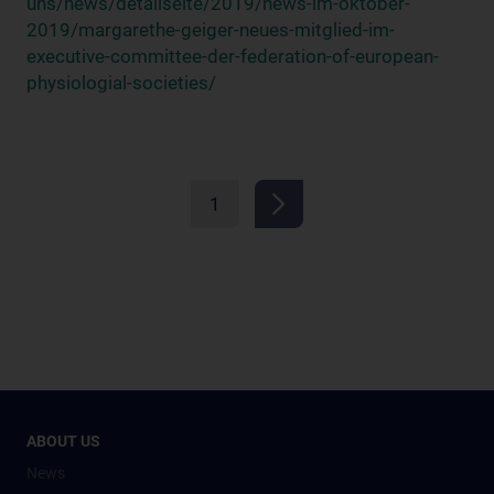
uns/news/detailseite/2019/news-im-oktober-
2019/margarethe-geiger-neues-mitglied-im-
executive-committee-der-federation-of-european-
physiologial-societies/
1
ABOUT US
News