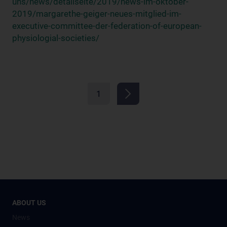
uns/news/detailseite/2019/news-im-oktober-
2019/margarethe-geiger-neues-mitglied-im-
executive-committee-der-federation-of-european-
physiologial-societies/
1
ABOUT US
News