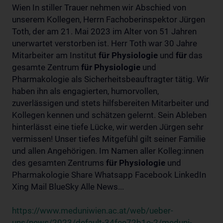
Wien In stiller Trauer nehmen wir Abschied von
unserem Kollegen, Herrn Fachoberinspektor Jürgen
Toth, der am 21. Mai 2023 im Alter von 51 Jahren
unerwartet verstorben ist. Herr Toth war 30 Jahre
Mitarbeiter am Institut
für
Physiologie
und
für
das
gesamte Zentrum
für
Physiologie
und
Pharmakologie als Sicherheitsbeauftragter tätig. Wir
haben ihn als engagierten, humorvollen,
zuverlässigen und stets hilfsbereiten Mitarbeiter und
Kollegen kennen und schätzen gelernt. Sein Ableben
hinterlässt eine tiefe Lücke, wir werden Jürgen sehr
vermissen! Unser tiefes Mitgefühl gilt seiner Familie
und allen Angehörigen. Im Namen aller Kolleg:innen
des gesamten Zentrums
für
Physiologie
und
Pharmakologie Share Whatsapp Facebook LinkedIn
Xing Mail BlueSky Alle News...
https://www.meduniwien.ac.at/web/ueber-
uns/news/2023/default-34fee72b1e-2/meduni-