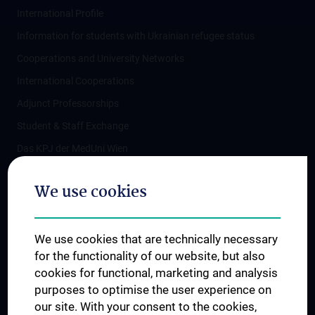
International Profile
Information for students with Ukrainian refugee status
Cooperations and University Networks
International Cooperations
Adjunct Professorships
Student & Staff Exchange
Das KPJ der MedUni Wien
Postgraduate Trainings
We use cookies
Dual Career
Trusted Reseach - Research Security - Foreign Interference
We use cookies that are technically necessary
UNESCO Chair on Bioethics
for the functionality of our website, but also
MUVI
cookies for functional, marketing and analysis
purposes to optimise the user experience on
our site. With your consent to the cookies,