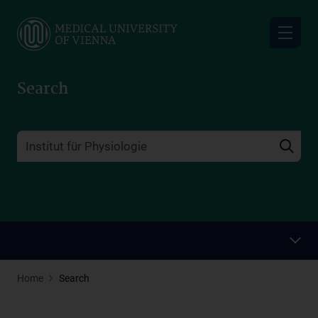
Skip
to
main
content
Search
Home
Search