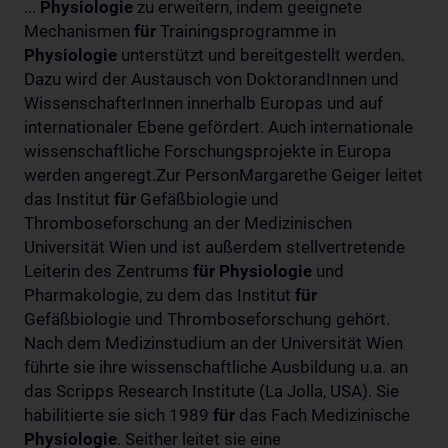
...
Physiologie
zu erweitern, indem geeignete
Mechanismen
für
Trainingsprogramme in
Physiologie
unterstützt und bereitgestellt werden.
Dazu wird der Austausch von DoktorandInnen und
WissenschafterInnen innerhalb Europas und auf
internationaler Ebene gefördert. Auch internationale
wissenschaftliche Forschungsprojekte in Europa
werden angeregt.Zur PersonMargarethe Geiger leitet
das Institut
für
Gefäßbiologie und
Thromboseforschung an der Medizinischen
Universität Wien und ist außerdem stellvertretende
Leiterin des Zentrums
für
Physiologie
und
Pharmakologie, zu dem das Institut
für
Gefäßbiologie und Thromboseforschung gehört.
Nach dem Medizinstudium an der Universität Wien
führte sie ihre wissenschaftliche Ausbildung u.a. an
das Scripps Research Institute (La Jolla, USA). Sie
habilitierte sie sich 1989
für
das Fach Medizinische
Physiologie
. Seither leitet sie eine