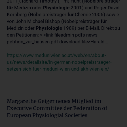
2011), Richard Timothy (Tim) Hunt (Nobelpreisträger
für
Medizin oder
Physiologie
2001) und Roger David
Kornberg (Nobelpreisträger
für
Chemie 2006) sowie
von John Michael Bishop (Nobelpreisträger
für
Medizin oder
Physiologie
1989) per E-Mail. Direkt zu
den Petitionen: » <link fileadmin pdfs news
petition_zur_hausen.pdf download file>Harald...
https://www.meduniwien.ac.at/web/en/about-
us/news/detailsite/in-german-nobelpreistraeger-
setzen-sich-fuer-meduni-wien-und-akh-wien-ein/
Margarethe Geiger neues Mitglied im
Executive Committee der Federation of
European Physiologial Societies