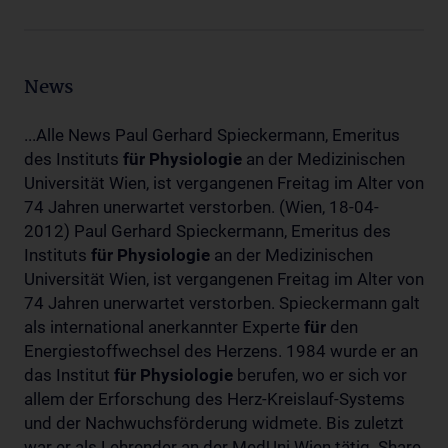
News
...Alle News Paul Gerhard Spieckermann, Emeritus
des Instituts
für
Physiologie
an der Medizinischen
Universität Wien, ist vergangenen Freitag im Alter von
74 Jahren unerwartet verstorben. (Wien, 18-04-
2012) Paul Gerhard Spieckermann, Emeritus des
Instituts
für
Physiologie
an der Medizinischen
Universität Wien, ist vergangenen Freitag im Alter von
74 Jahren unerwartet verstorben. Spieckermann galt
als international anerkannter Experte
für
den
Energiestoffwechsel des Herzens. 1984 wurde er an
das Institut
für
Physiologie
berufen, wo er sich vor
allem der Erforschung des Herz-Kreislauf-Systems
und der Nachwuchsförderung widmete. Bis zuletzt
war er als Lehrender an der MedUni Wien tätig. Share