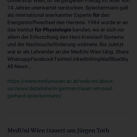
Universität Wien, ist vergangenen Freitag im Alter von
74 Jahren unerwartet verstorben. Spieckermann galt
als international anerkannter Experte
für
den
Energiestoffwechsel des Herzens. 1984 wurde er an
das Institut
für
Physiologie
berufen, wo er sich vor
allem der Erforschung des Herz-Kreislauf-Systems
und der Nachwuchsförderung widmete. Bis zuletzt
war er als Lehrender an der MedUni Wien tätig. Share
WhatsappFacebookTwitterLinkedInXingMailBlueSky
All News...
https://www.meduniwien.ac.at/web/en/about-
us/news/detailsite/in-german-trauer-um-paul-
gerhard-spieckermann/
MedUni Wien trauert um Jürgen Toth