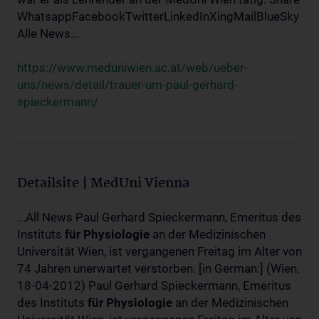
WhatsappFacebookTwitterLinkedInXingMailBlueSky
Alle News...
https://www.meduniwien.ac.at/web/ueber-
uns/news/detail/trauer-um-paul-gerhard-
spieckermann/
Detailsite | MedUni Vienna
...All News Paul Gerhard Spieckermann, Emeritus des
Instituts
für
Physiologie
an der Medizinischen
Universität Wien, ist vergangenen Freitag im Alter von
74 Jahren unerwartet verstorben. [in German:] (Wien,
18-04-2012) Paul Gerhard Spieckermann, Emeritus
des Instituts
für
Physiologie
an der Medizinischen