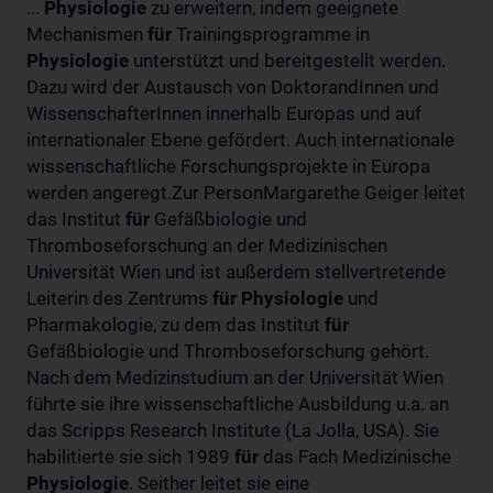
...
Physiologie
zu erweitern, indem geeignete
Mechanismen
für
Trainingsprogramme in
Physiologie
unterstützt und bereitgestellt werden.
Dazu wird der Austausch von DoktorandInnen und
WissenschafterInnen innerhalb Europas und auf
internationaler Ebene gefördert. Auch internationale
wissenschaftliche Forschungsprojekte in Europa
werden angeregt.Zur PersonMargarethe Geiger leitet
das Institut
für
Gefäßbiologie und
Thromboseforschung an der Medizinischen
Universität Wien und ist außerdem stellvertretende
Leiterin des Zentrums
für
Physiologie
und
Pharmakologie, zu dem das Institut
für
Gefäßbiologie und Thromboseforschung gehört.
Nach dem Medizinstudium an der Universität Wien
führte sie ihre wissenschaftliche Ausbildung u.a. an
das Scripps Research Institute (La Jolla, USA). Sie
habilitierte sie sich 1989
für
das Fach Medizinische
Physiologie
. Seither leitet sie eine