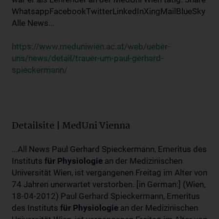
WhatsappFacebookTwitterLinkedInXingMailBlueSky
Alle News...
https://www.meduniwien.ac.at/web/ueber-
uns/news/detail/trauer-um-paul-gerhard-
spieckermann/
Detailsite | MedUni Vienna
...All News Paul Gerhard Spieckermann, Emeritus des
Instituts
für
Physiologie
an der Medizinischen
Universität Wien, ist vergangenen Freitag im Alter von
74 Jahren unerwartet verstorben. [in German:] (Wien,
18-04-2012) Paul Gerhard Spieckermann, Emeritus
des Instituts
für
Physiologie
an der Medizinischen