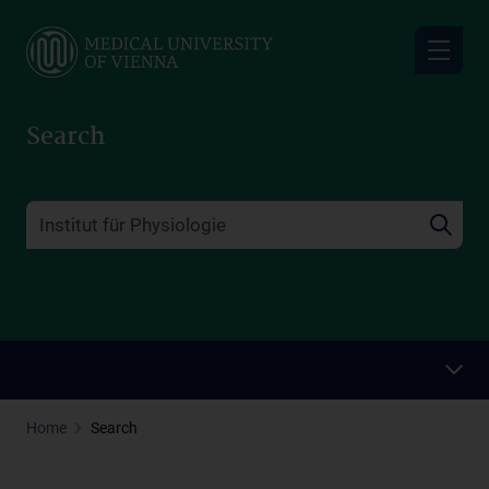
Skip
to
main
content
Search
Home
Search