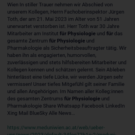
Wien In stiller Trauer nehmen wir Abschied von
unserem Kollegen, Herrn Fachoberinspektor Jürgen
Toth, der am 21. Mai 2023 im Alter von 51 Jahren
unerwartet verstorben ist. Herr Toth war 30 Jahre
Mitarbeiter am Institut
für
Physiologie
und
für
das
gesamte Zentrum
für
Physiologie
und
Pharmakologie als Sicherheitsbeauftragter tätig. Wir
haben ihn als engagierten, humorvollen,
zuverlässigen und stets hilfsbereiten Mitarbeiter und
Kollegen kennen und schätzen gelernt. Sein Ableben
hinterlässt eine tiefe Lücke, wir werden Jürgen sehr
vermissen! Unser tiefes Mitgefühl gilt seiner Familie
und allen Angehörigen. Im Namen aller Kolleg:innen
des gesamten Zentrums
für
Physiologie
und
Pharmakologie Share Whatsapp Facebook LinkedIn
Xing Mail BlueSky Alle News...
https://www.meduniwien.ac.at/web/ueber-
uns/news/2023/default-34fee72b1e-2/meduni-