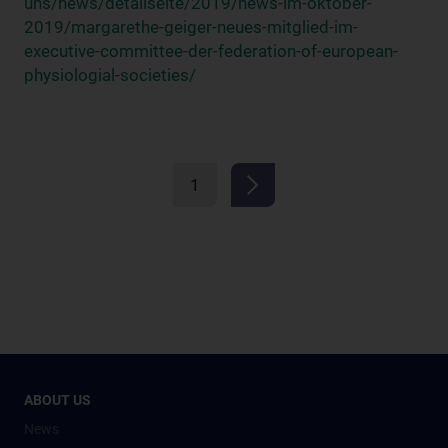
uns/news/detailseite/2019/news-im-oktober-
2019/margarethe-geiger-neues-mitglied-im-
executive-committee-der-federation-of-european-
physiologial-societies/
1
ABOUT US
News