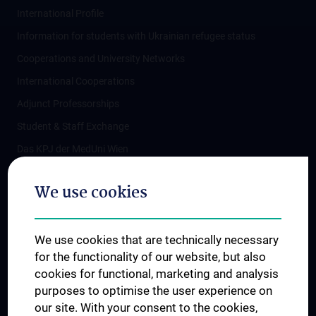
International Profile
Information for students with Ukrainian refugee status
Cooperations and University Networks
International Cooperations
Adjunct Professorships
Student & Staff Exchange
Das KPJ der MedUni Wien
Postgraduate Trainings
We use cookies
Dual Career
Trusted Reseach - Research Security - Foreign Interference
We use cookies that are technically necessary
UNESCO Chair on Bioethics
for the functionality of our website, but also
MUVI
cookies for functional, marketing and analysis
purposes to optimise the user experience on
our site. With your consent to the cookies,