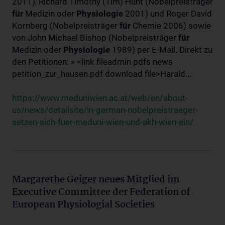
2011), Richard Timothy (Tim) Hunt (Nobelpreisträger
für
Medizin oder
Physiologie
2001) und Roger David
Kornberg (Nobelpreisträger
für
Chemie 2006) sowie
von John Michael Bishop (Nobelpreisträger
für
Medizin oder
Physiologie
1989) per E-Mail. Direkt zu
den Petitionen: » <link fileadmin pdfs news
petition_zur_hausen.pdf download file>Harald...
https://www.meduniwien.ac.at/web/en/about-
us/news/detailsite/in-german-nobelpreistraeger-
setzen-sich-fuer-meduni-wien-und-akh-wien-ein/
Margarethe Geiger neues Mitglied im
Executive Committee der Federation of
European Physiologial Societies