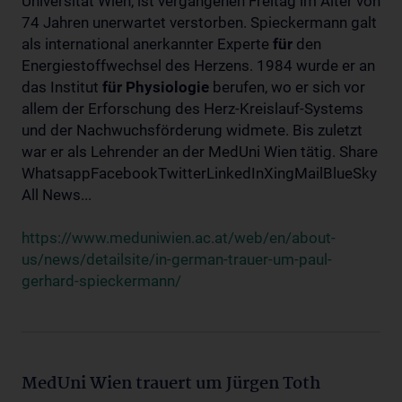
Universität Wien, ist vergangenen Freitag im Alter von
74 Jahren unerwartet verstorben. Spieckermann galt
als international anerkannter Experte
für
den
Energiestoffwechsel des Herzens. 1984 wurde er an
das Institut
für
Physiologie
berufen, wo er sich vor
allem der Erforschung des Herz-Kreislauf-Systems
und der Nachwuchsförderung widmete. Bis zuletzt
war er als Lehrender an der MedUni Wien tätig. Share
WhatsappFacebookTwitterLinkedInXingMailBlueSky
All News...
https://www.meduniwien.ac.at/web/en/about-
us/news/detailsite/in-german-trauer-um-paul-
gerhard-spieckermann/
MedUni Wien trauert um Jürgen Toth