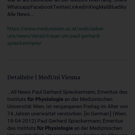
WhatsappFacebookTwitterLinkedInXingMailBlueSky
Alle News...
https://www.meduniwien.ac.at/web/ueber-
uns/news/detail/trauer-um-paul-gerhard-
spieckermann/
Detailsite | MedUni Vienna
...All News Paul Gerhard Spieckermann, Emeritus des
Instituts
für
Physiologie
an der Medizinischen
Universität Wien, ist vergangenen Freitag im Alter von
74 Jahren unerwartet verstorben. [in German:] (Wien,
18-04-2012) Paul Gerhard Spieckermann, Emeritus
des Instituts
für
Physiologie
an der Medizinischen