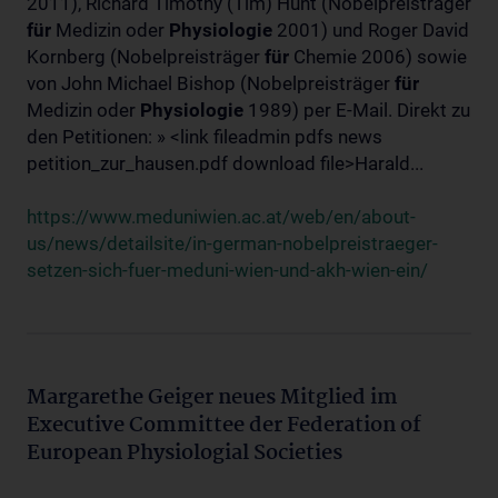
2011), Richard Timothy (Tim) Hunt (Nobelpreisträger
für
Medizin oder
Physiologie
2001) und Roger David
Kornberg (Nobelpreisträger
für
Chemie 2006) sowie
von John Michael Bishop (Nobelpreisträger
für
Medizin oder
Physiologie
1989) per E-Mail. Direkt zu
den Petitionen: » <link fileadmin pdfs news
petition_zur_hausen.pdf download file>Harald...
https://www.meduniwien.ac.at/web/en/about-
us/news/detailsite/in-german-nobelpreistraeger-
setzen-sich-fuer-meduni-wien-und-akh-wien-ein/
Margarethe Geiger neues Mitglied im
Executive Committee der Federation of
European Physiologial Societies