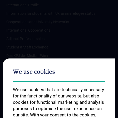
International Profile
Information for students with Ukrainian refugee status
Cooperations and University Networks
International Cooperations
Adjunct Professorships
Student & Staff Exchange
Das KPJ der MedUni Wien
Postgraduate Trainings
We use cookies
Dual Career
Trusted Reseach - Research Security - Foreign Interference
We use cookies that are technically necessary
UNESCO Chair on Bioethics
for the functionality of our website, but also
MUVI
cookies for functional, marketing and analysis
purposes to optimise the user experience on
our site. With your consent to the cookies,