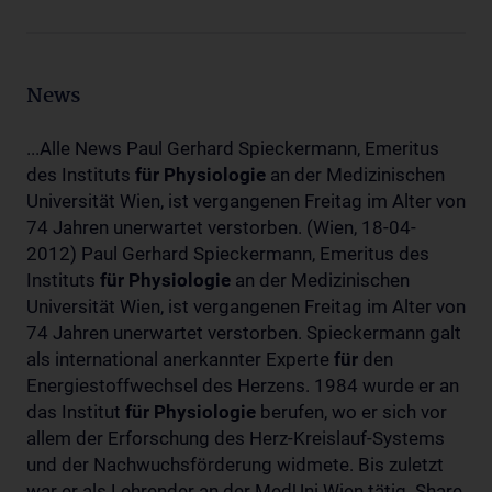
News
...Alle News Paul Gerhard Spieckermann, Emeritus
des Instituts
für
Physiologie
an der Medizinischen
Universität Wien, ist vergangenen Freitag im Alter von
74 Jahren unerwartet verstorben. (Wien, 18-04-
2012) Paul Gerhard Spieckermann, Emeritus des
Instituts
für
Physiologie
an der Medizinischen
Universität Wien, ist vergangenen Freitag im Alter von
74 Jahren unerwartet verstorben. Spieckermann galt
als international anerkannter Experte
für
den
Energiestoffwechsel des Herzens. 1984 wurde er an
das Institut
für
Physiologie
berufen, wo er sich vor
allem der Erforschung des Herz-Kreislauf-Systems
und der Nachwuchsförderung widmete. Bis zuletzt
war er als Lehrender an der MedUni Wien tätig. Share