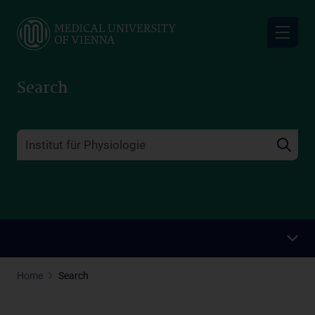
Skip
to
main
content
Search
Home
Search