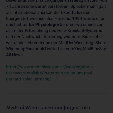
Universität Wien, ist vergangenen Freitag im Alter von
74 Jahren unerwartet verstorben. Spieckermann galt
als international anerkannter Experte
für
den
Energiestoffwechsel des Herzens. 1984 wurde er an
das Institut
für
Physiologie
berufen, wo er sich vor
allem der Erforschung des Herz-Kreislauf-Systems
und der Nachwuchsförderung widmete. Bis zuletzt
war er als Lehrender an der MedUni Wien tätig. Share
WhatsappFacebookTwitterLinkedInXingMailBlueSky
All News...
https://www.meduniwien.ac.at/web/en/about-
us/news/detailsite/in-german-trauer-um-paul-
gerhard-spieckermann/
MedUni Wien trauert um Jürgen Toth