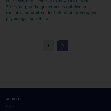
uns/news/detailseite/2019/news-im-oktober-
2019/margarethe-geiger-neues-mitglied-im-
executive-committee-der-federation-of-european-
physiologial-societies/
1
ABOUT US
News