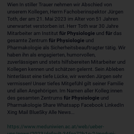
Wien In stiller Trauer nehmen wir Abschied von
unserem Kollegen, Herrn Fachoberinspektor Jürgen
Toth, der am 21. Mai 2023 im Alter von 51 Jahren
unerwartet verstorben ist. Herr Toth war 30 Jahre
Mitarbeiter am Institut
für
Physiologie
und
für
das
gesamte Zentrum
für
Physiologie
und
Pharmakologie als Sicherheitsbeauftragter tätig. Wir
haben ihn als engagierten, humorvollen,
zuverlässigen und stets hilfsbereiten Mitarbeiter und
Kollegen kennen und schätzen gelernt. Sein Ableben
hinterlässt eine tiefe Lücke, wir werden Jürgen sehr
vermissen! Unser tiefes Mitgefühl gilt seiner Familie
und allen Angehörigen. Im Namen aller Kolleg:innen
des gesamten Zentrums
für
Physiologie
und
Pharmakologie Share Whatsapp Facebook LinkedIn
Xing Mail BlueSky Alle News...
https://www.meduniwien.ac.at/web/ueber-
uns/news/2023/default-34fee72b1e-2/meduni-