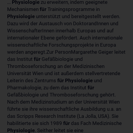
...
Physiologie
zu erweitern, indem geeignete
Mechanismen
für
Trainingsprogramme in
Physiologie
unterstützt und bereitgestellt werden.
Dazu wird der Austausch von DoktorandInnen und
WissenschafterInnen innerhalb Europas und auf
internationaler Ebene gefördert. Auch internationale
wissenschaftliche Forschungsprojekte in Europa
werden angeregt.Zur PersonMargarethe Geiger leitet
das Institut
für
Gefäßbiologie und
Thromboseforschung an der Medizinischen
Universität Wien und ist außerdem stellvertretende
Leiterin des Zentrums
für
Physiologie
und
Pharmakologie, zu dem das Institut
für
Gefäßbiologie und Thromboseforschung gehört.
Nach dem Medizinstudium an der Universität Wien
führte sie ihre wissenschaftliche Ausbildung u.a. an
das Scripps Research Institute (La Jolla, USA). Sie
habilitierte sie sich 1989
für
das Fach Medizinische
Physiologie
. Seither leitet sie eine