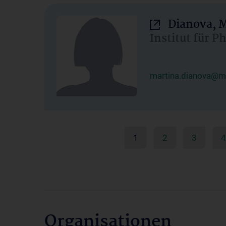
Dianova, M
Institut für P
martina.dianova@me
1
2
3
4
Organisationen