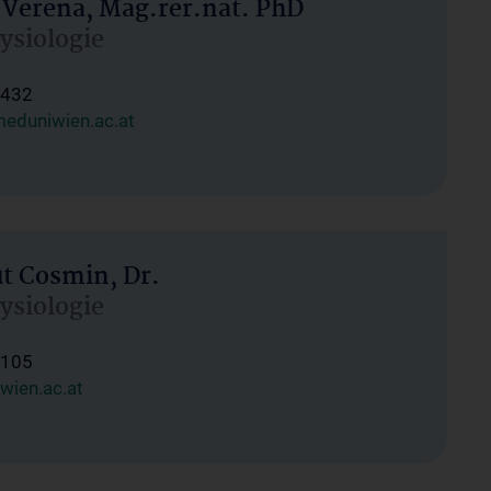
 Verena, Mag.rer.nat. PhD
hysiologie
1432
eduniwien.ac.at
ut Cosmin, Dr.
hysiologie
1105
wien.ac.at