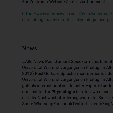
Zur Zentrums-Website Zurück zur Übersicht...
https://www.meduniwien.ac.at/web/ueber-uns/o
einrichtungen/zentrum-fuer-physiologie-und-p
News
...Alle News Paul Gerhard Spieckermann, Emerit
Universität Wien, ist vergangenen Freitag im Al
2012) Paul Gerhard Spieckermann, Emeritus des
Universität Wien, ist vergangenen Freitag im A
galt als international anerkannter Experte
für
den
das Institut
für
Physiologie
berufen, wo er sich
und der Nachwuchsförderung widmete. Bis zuletz
Share WhatsappFacebookTwitterLinkedInXingMa