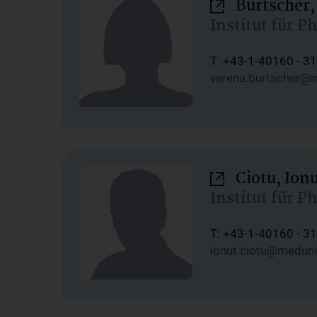
Burtscher,
Institut für P
T: +43-1-40160 - 3
verena.burtscher@m
Ciotu, Ion
Institut für P
T: +43-1-40160 - 3
ionut.ciotu@meduni