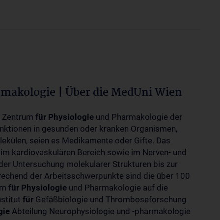
rmakologie | Über die MedUni Wien
m Zentrum
für
Physiologie
und Pharmakologie der
unktionen in gesunden oder kranken Organismen,
ekülen, seien es Medikamente oder Gifte. Das
 im kardiovaskulären Bereich sowie im Nerven- und
der Untersuchung molekularer Strukturen bis zur
rechend der Arbeitsschwerpunkte sind die über 100
rum
für
Physiologie
und Pharmakologie auf die
nstitut
für
Gefäßbiologie und Thromboseforschung
gie
Abteilung Neurophysiologie und -pharmakologie