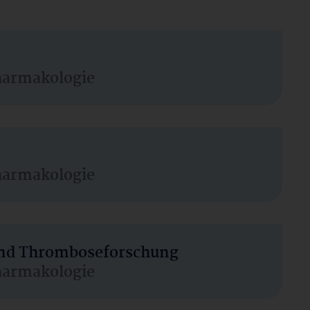
harmakologie
harmakologie
 und Thromboseforschung
harmakologie