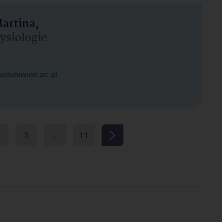
artina,
hysiologie
duniwien.ac.at
5
…
11