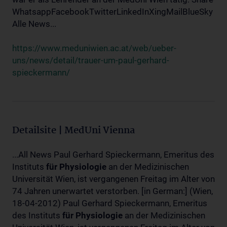
WhatsappFacebookTwitterLinkedInXingMailBlueSky
Alle News...
https://www.meduniwien.ac.at/web/ueber-
uns/news/detail/trauer-um-paul-gerhard-
spieckermann/
Detailsite | MedUni Vienna
...All News Paul Gerhard Spieckermann, Emeritus des
Instituts
für
Physiologie
an der Medizinischen
Universität Wien, ist vergangenen Freitag im Alter von
74 Jahren unerwartet verstorben. [in German:] (Wien,
18-04-2012) Paul Gerhard Spieckermann, Emeritus
des Instituts
für
Physiologie
an der Medizinischen