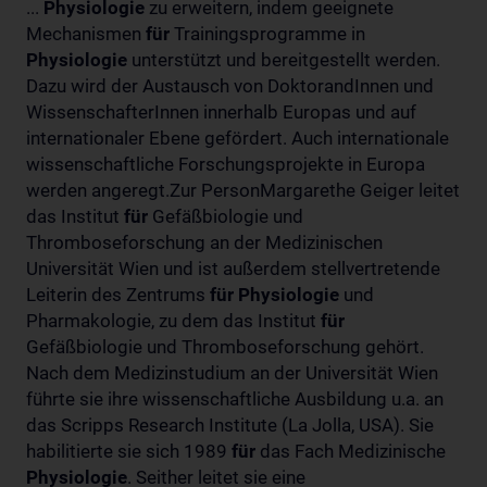
...
Physiologie
zu erweitern, indem geeignete
Mechanismen
für
Trainingsprogramme in
Physiologie
unterstützt und bereitgestellt werden.
Dazu wird der Austausch von DoktorandInnen und
WissenschafterInnen innerhalb Europas und auf
internationaler Ebene gefördert. Auch internationale
wissenschaftliche Forschungsprojekte in Europa
werden angeregt.Zur PersonMargarethe Geiger leitet
das Institut
für
Gefäßbiologie und
Thromboseforschung an der Medizinischen
Universität Wien und ist außerdem stellvertretende
Leiterin des Zentrums
für
Physiologie
und
Pharmakologie, zu dem das Institut
für
Gefäßbiologie und Thromboseforschung gehört.
Nach dem Medizinstudium an der Universität Wien
führte sie ihre wissenschaftliche Ausbildung u.a. an
das Scripps Research Institute (La Jolla, USA). Sie
habilitierte sie sich 1989
für
das Fach Medizinische
Physiologie
. Seither leitet sie eine