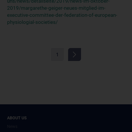
uns/news/detailseite/2019/news-im-oktober-
2019/margarethe-geiger-neues-mitglied-im-
executive-committee-der-federation-of-european-
physiologial-societies/
1
ABOUT US
News