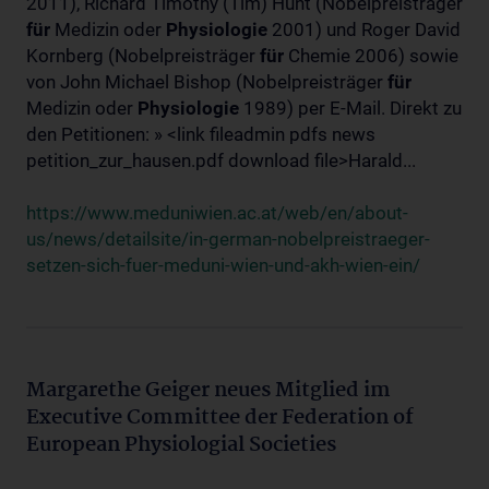
2011), Richard Timothy (Tim) Hunt (Nobelpreisträger
für
Medizin oder
Physiologie
2001) und Roger David
Kornberg (Nobelpreisträger
für
Chemie 2006) sowie
von John Michael Bishop (Nobelpreisträger
für
Medizin oder
Physiologie
1989) per E-Mail. Direkt zu
den Petitionen: » <link fileadmin pdfs news
petition_zur_hausen.pdf download file>Harald...
https://www.meduniwien.ac.at/web/en/about-
us/news/detailsite/in-german-nobelpreistraeger-
setzen-sich-fuer-meduni-wien-und-akh-wien-ein/
Margarethe Geiger neues Mitglied im
Executive Committee der Federation of
European Physiologial Societies