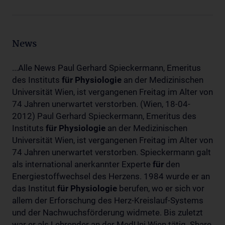
News
...Alle News Paul Gerhard Spieckermann, Emeritus
des Instituts
für
Physiologie
an der Medizinischen
Universität Wien, ist vergangenen Freitag im Alter von
74 Jahren unerwartet verstorben. (Wien, 18-04-
2012) Paul Gerhard Spieckermann, Emeritus des
Instituts
für
Physiologie
an der Medizinischen
Universität Wien, ist vergangenen Freitag im Alter von
74 Jahren unerwartet verstorben. Spieckermann galt
als international anerkannter Experte
für
den
Energiestoffwechsel des Herzens. 1984 wurde er an
das Institut
für
Physiologie
berufen, wo er sich vor
allem der Erforschung des Herz-Kreislauf-Systems
und der Nachwuchsförderung widmete. Bis zuletzt
war er als Lehrender an der MedUni Wien tätig. Share