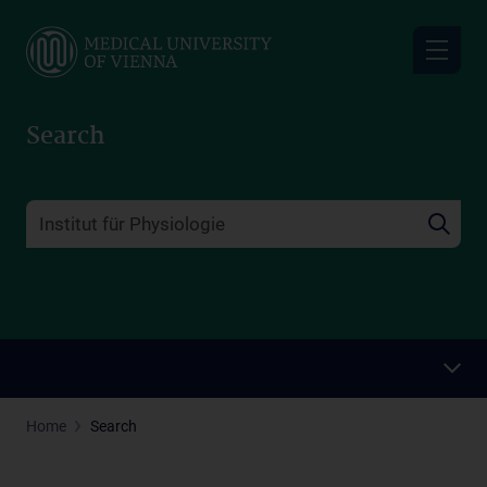
Skip
to
main
content
Search
Home
Search