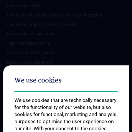
International Profile
Information for students with Ukrainian refugee status
Cooperations and University Networks
International Cooperations
Adjunct Professorships
Student & Staff Exchange
Das KPJ der MedUni Wien
Postgraduate Trainings
We use cookies
Dual Career
Trusted Reseach - Research Security - Foreign Interference
We use cookies that are technically necessary
UNESCO Chair on Bioethics
for the functionality of our website, but also
MUVI
cookies for functional, marketing and analysis
purposes to optimise the user experience on
our site. With your consent to the cookies,