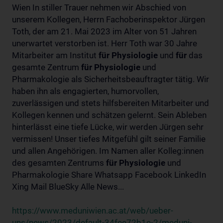
Wien In stiller Trauer nehmen wir Abschied von
unserem Kollegen, Herrn Fachoberinspektor Jürgen
Toth, der am 21. Mai 2023 im Alter von 51 Jahren
unerwartet verstorben ist. Herr Toth war 30 Jahre
Mitarbeiter am Institut
für
Physiologie
und
für
das
gesamte Zentrum
für
Physiologie
und
Pharmakologie als Sicherheitsbeauftragter tätig. Wir
haben ihn als engagierten, humorvollen,
zuverlässigen und stets hilfsbereiten Mitarbeiter und
Kollegen kennen und schätzen gelernt. Sein Ableben
hinterlässt eine tiefe Lücke, wir werden Jürgen sehr
vermissen! Unser tiefes Mitgefühl gilt seiner Familie
und allen Angehörigen. Im Namen aller Kolleg:innen
des gesamten Zentrums
für
Physiologie
und
Pharmakologie Share Whatsapp Facebook LinkedIn
Xing Mail BlueSky Alle News...
https://www.meduniwien.ac.at/web/ueber-
uns/news/2023/default-34fee72b1e-2/meduni-