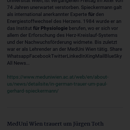
Universität Wien, ist vergangenen Freitag im Alter von
74 Jahren unerwartet verstorben. Spieckermann galt
als international anerkannter Experte
für
den
Energiestoffwechsel des Herzens. 1984 wurde er an
das Institut
für
Physiologie
berufen, wo er sich vor
allem der Erforschung des Herz-Kreislauf-Systems
und der Nachwuchsförderung widmete. Bis zuletzt
war er als Lehrender an der MedUni Wien tätig. Share
WhatsappFacebookTwitterLinkedInXingMailBlueSky
All News...
https://www.meduniwien.ac.at/web/en/about-
us/news/detailsite/in-german-trauer-um-paul-
gerhard-spieckermann/
MedUni Wien trauert um Jürgen Toth