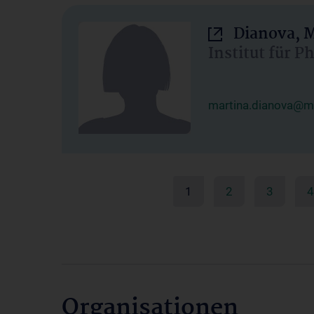
Dianova, M
Institut für P
martina.dianova@me
1
2
3
4
Organisationen