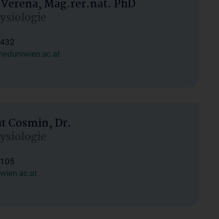
 Verena, Mag.rer.nat. PhD
hysiologie
1432
eduniwien.ac.at
ut Cosmin, Dr.
hysiologie
1105
wien.ac.at