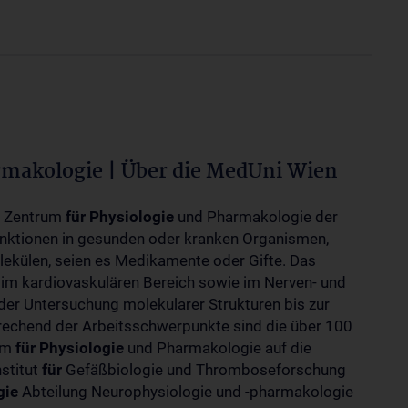
rmakologie | Über die MedUni Wien
m Zentrum
für
Physiologie
und Pharmakologie der
unktionen in gesunden oder kranken Organismen,
ekülen, seien es Medikamente oder Gifte. Das
 im kardiovaskulären Bereich sowie im Nerven- und
der Untersuchung molekularer Strukturen bis zur
rechend der Arbeitsschwerpunkte sind die über 100
rum
für
Physiologie
und Pharmakologie auf die
nstitut
für
Gefäßbiologie und Thromboseforschung
gie
Abteilung Neurophysiologie und -pharmakologie