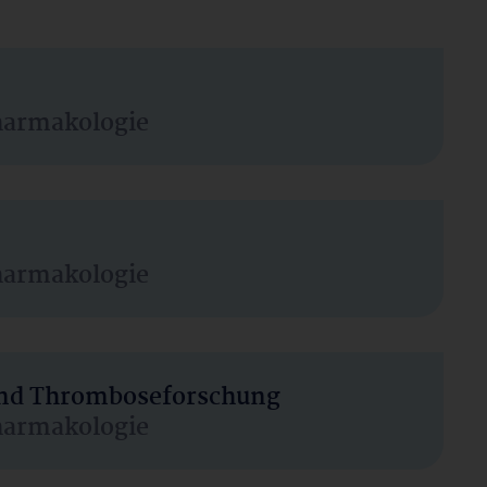
harmakologie
harmakologie
 und Thromboseforschung
harmakologie