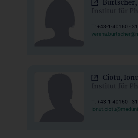
Burtscher,
Institut für P
T: +43-1-40160 - 3
verena.burtscher@m
Ciotu, Ion
Institut für P
T: +43-1-40160 - 3
ionut.ciotu@meduni