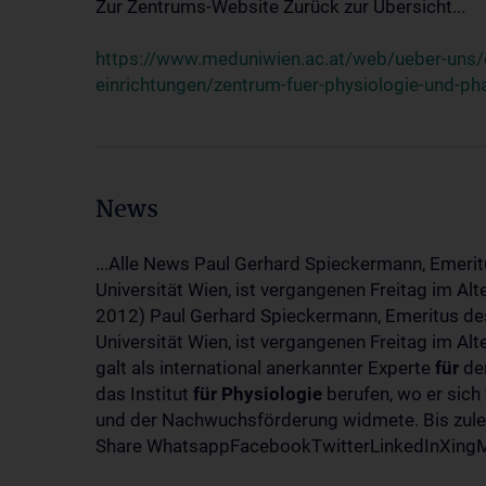
Zur Zentrums-Website Zurück zur Übersicht...
https://www.meduniwien.ac.at/web/ueber-uns/o
einrichtungen/zentrum-fuer-physiologie-und-p
News
...Alle News Paul Gerhard Spieckermann, Emerit
Universität Wien, ist vergangenen Freitag im Al
2012) Paul Gerhard Spieckermann, Emeritus des
Universität Wien, ist vergangenen Freitag im A
galt als international anerkannter Experte
für
den
das Institut
für
Physiologie
berufen, wo er sich
und der Nachwuchsförderung widmete. Bis zuletz
Share WhatsappFacebookTwitterLinkedInXingMa