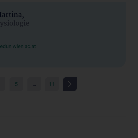
artina,
hysiologie
duniwien.ac.at
5
…
11