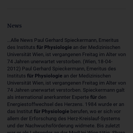
News
...Alle News Paul Gerhard Spieckermann, Emeritus
des Instituts
für
Physiologie
an der Medizinischen
Universität Wien, ist vergangenen Freitag im Alter von
74 Jahren unerwartet verstorben. (Wien, 18-04-
2012) Paul Gerhard Spieckermann, Emeritus des
Instituts
für
Physiologie
an der Medizinischen
Universität Wien, ist vergangenen Freitag im Alter von
74 Jahren unerwartet verstorben. Spieckermann galt
als international anerkannter Experte
für
den
Energiestoffwechsel des Herzens. 1984 wurde er an
das Institut
für
Physiologie
berufen, wo er sich vor
allem der Erforschung des Herz-Kreislauf-Systems
und der Nachwuchsförderung widmete. Bis zuletzt
war er als Lehrender an der MedUni Wien tätig. Share