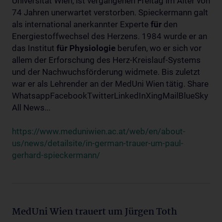
Universität Wien, ist vergangenen Freitag im Alter von
74 Jahren unerwartet verstorben. Spieckermann galt
als international anerkannter Experte
für
den
Energiestoffwechsel des Herzens. 1984 wurde er an
das Institut
für
Physiologie
berufen, wo er sich vor
allem der Erforschung des Herz-Kreislauf-Systems
und der Nachwuchsförderung widmete. Bis zuletzt
war er als Lehrender an der MedUni Wien tätig. Share
WhatsappFacebookTwitterLinkedInXingMailBlueSky
All News...
https://www.meduniwien.ac.at/web/en/about-
us/news/detailsite/in-german-trauer-um-paul-
gerhard-spieckermann/
MedUni Wien trauert um Jürgen Toth