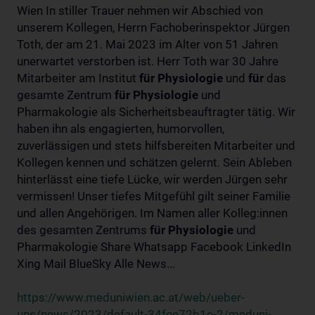
Wien In stiller Trauer nehmen wir Abschied von
unserem Kollegen, Herrn Fachoberinspektor Jürgen
Toth, der am 21. Mai 2023 im Alter von 51 Jahren
unerwartet verstorben ist. Herr Toth war 30 Jahre
Mitarbeiter am Institut
für
Physiologie
und
für
das
gesamte Zentrum
für
Physiologie
und
Pharmakologie als Sicherheitsbeauftragter tätig. Wir
haben ihn als engagierten, humorvollen,
zuverlässigen und stets hilfsbereiten Mitarbeiter und
Kollegen kennen und schätzen gelernt. Sein Ableben
hinterlässt eine tiefe Lücke, wir werden Jürgen sehr
vermissen! Unser tiefes Mitgefühl gilt seiner Familie
und allen Angehörigen. Im Namen aller Kolleg:innen
des gesamten Zentrums
für
Physiologie
und
Pharmakologie Share Whatsapp Facebook LinkedIn
Xing Mail BlueSky Alle News...
https://www.meduniwien.ac.at/web/ueber-
uns/news/2023/default-34fee72b1e-2/meduni-