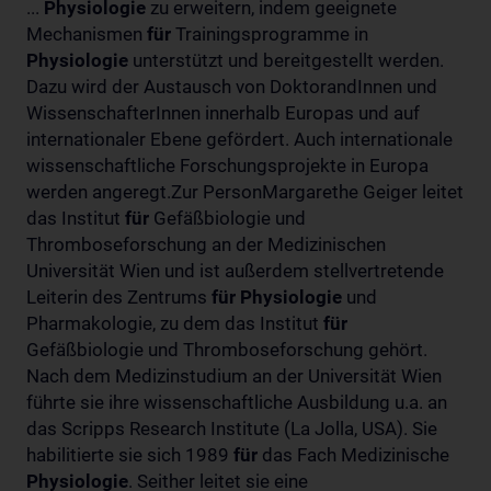
...
Physiologie
zu erweitern, indem geeignete
Mechanismen
für
Trainingsprogramme in
Physiologie
unterstützt und bereitgestellt werden.
Dazu wird der Austausch von DoktorandInnen und
WissenschafterInnen innerhalb Europas und auf
internationaler Ebene gefördert. Auch internationale
wissenschaftliche Forschungsprojekte in Europa
werden angeregt.Zur PersonMargarethe Geiger leitet
das Institut
für
Gefäßbiologie und
Thromboseforschung an der Medizinischen
Universität Wien und ist außerdem stellvertretende
Leiterin des Zentrums
für
Physiologie
und
Pharmakologie, zu dem das Institut
für
Gefäßbiologie und Thromboseforschung gehört.
Nach dem Medizinstudium an der Universität Wien
führte sie ihre wissenschaftliche Ausbildung u.a. an
das Scripps Research Institute (La Jolla, USA). Sie
habilitierte sie sich 1989
für
das Fach Medizinische
Physiologie
. Seither leitet sie eine