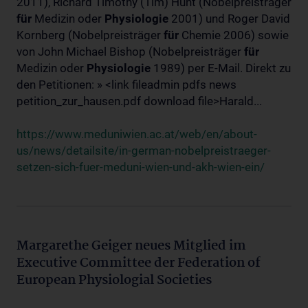
2011), Richard Timothy (Tim) Hunt (Nobelpreisträger
für
Medizin oder
Physiologie
2001) und Roger David
Kornberg (Nobelpreisträger
für
Chemie 2006) sowie
von John Michael Bishop (Nobelpreisträger
für
Medizin oder
Physiologie
1989) per E-Mail. Direkt zu
den Petitionen: » <link fileadmin pdfs news
petition_zur_hausen.pdf download file>Harald...
https://www.meduniwien.ac.at/web/en/about-
us/news/detailsite/in-german-nobelpreistraeger-
setzen-sich-fuer-meduni-wien-und-akh-wien-ein/
Margarethe Geiger neues Mitglied im
Executive Committee der Federation of
European Physiologial Societies