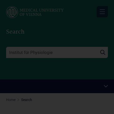
Skip
to
main
content
Search
Home
Search