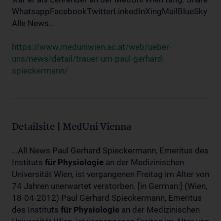
WhatsappFacebookTwitterLinkedInXingMailBlueSky
Alle News...
https://www.meduniwien.ac.at/web/ueber-
uns/news/detail/trauer-um-paul-gerhard-
spieckermann/
Detailsite | MedUni Vienna
...All News Paul Gerhard Spieckermann, Emeritus des
Instituts
für
Physiologie
an der Medizinischen
Universität Wien, ist vergangenen Freitag im Alter von
74 Jahren unerwartet verstorben. [in German:] (Wien,
18-04-2012) Paul Gerhard Spieckermann, Emeritus
des Instituts
für
Physiologie
an der Medizinischen