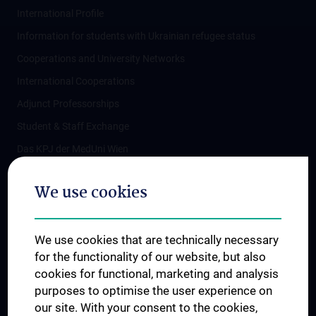
International Profile
Information for students with Ukrainian refugee status
Cooperations and University Networks
International Cooperations
Adjunct Professorships
Student & Staff Exchange
Das KPJ der MedUni Wien
Postgraduate Trainings
We use cookies
Dual Career
Trusted Reseach - Research Security - Foreign Interference
We use cookies that are technically necessary
UNESCO Chair on Bioethics
for the functionality of our website, but also
MUVI
cookies for functional, marketing and analysis
purposes to optimise the user experience on
our site. With your consent to the cookies,