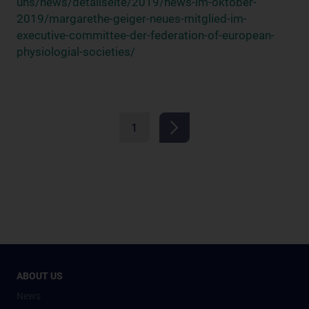
uns/news/detailseite/2019/news-im-oktober-
2019/margarethe-geiger-neues-mitglied-im-
executive-committee-der-federation-of-european-
physiologial-societies/
1
ABOUT US
News