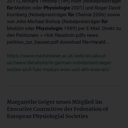
2011), Richard Timothy (Tim) Hunt (Nobelpreisträger
für
Medizin oder
Physiologie
2001) und Roger David
Kornberg (Nobelpreisträger
für
Chemie 2006) sowie
von John Michael Bishop (Nobelpreisträger
für
Medizin oder
Physiologie
1989) per E-Mail. Direkt zu
den Petitionen: » <link fileadmin pdfs news
petition_zur_hausen.pdf download file>Harald...
https://www.meduniwien.ac.at/web/en/about-
us/news/detailsite/in-german-nobelpreistraeger-
setzen-sich-fuer-meduni-wien-und-akh-wien-ein/
Margarethe Geiger neues Mitglied im
Executive Committee der Federation of
European Physiologial Societies