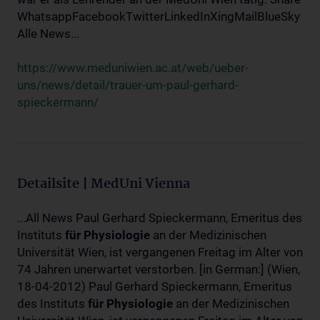
WhatsappFacebookTwitterLinkedInXingMailBlueSky
Alle News...
https://www.meduniwien.ac.at/web/ueber-
uns/news/detail/trauer-um-paul-gerhard-
spieckermann/
Detailsite | MedUni Vienna
...All News Paul Gerhard Spieckermann, Emeritus des
Instituts
für
Physiologie
an der Medizinischen
Universität Wien, ist vergangenen Freitag im Alter von
74 Jahren unerwartet verstorben. [in German:] (Wien,
18-04-2012) Paul Gerhard Spieckermann, Emeritus
des Instituts
für
Physiologie
an der Medizinischen