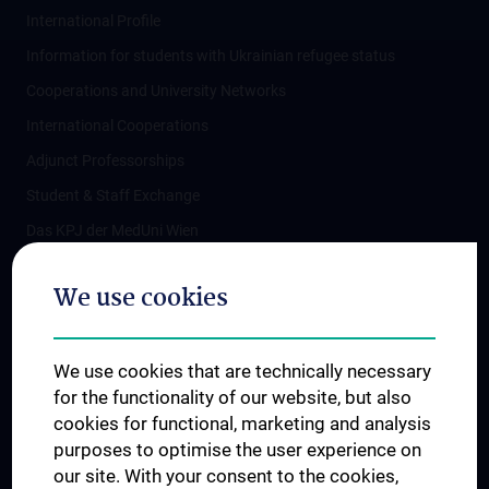
International Profile
Information for students with Ukrainian refugee status
Cooperations and University Networks
International Cooperations
Adjunct Professorships
Student & Staff Exchange
Das KPJ der MedUni Wien
Postgraduate Trainings
We use cookies
Dual Career
Trusted Reseach - Research Security - Foreign Interference
We use cookies that are technically necessary
UNESCO Chair on Bioethics
for the functionality of our website, but also
MUVI
cookies for functional, marketing and analysis
purposes to optimise the user experience on
our site. With your consent to the cookies,