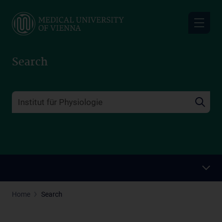
Skip
to
main
content
Search
Home
Search