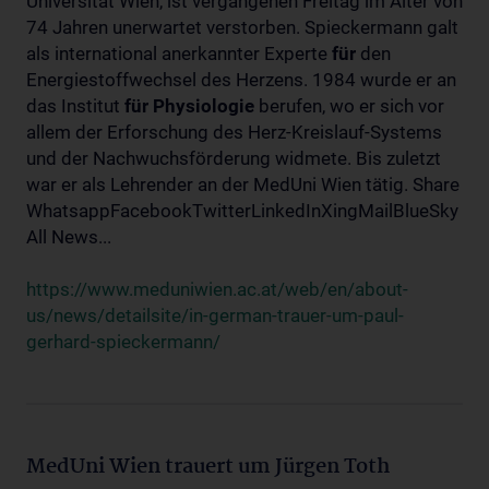
Universität Wien, ist vergangenen Freitag im Alter von
74 Jahren unerwartet verstorben. Spieckermann galt
als international anerkannter Experte
für
den
Energiestoffwechsel des Herzens. 1984 wurde er an
das Institut
für
Physiologie
berufen, wo er sich vor
allem der Erforschung des Herz-Kreislauf-Systems
und der Nachwuchsförderung widmete. Bis zuletzt
war er als Lehrender an der MedUni Wien tätig. Share
WhatsappFacebookTwitterLinkedInXingMailBlueSky
All News...
https://www.meduniwien.ac.at/web/en/about-
us/news/detailsite/in-german-trauer-um-paul-
gerhard-spieckermann/
MedUni Wien trauert um Jürgen Toth