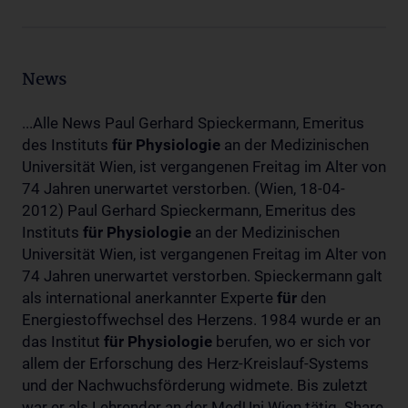
News
...Alle News Paul Gerhard Spieckermann, Emeritus
des Instituts
für
Physiologie
an der Medizinischen
Universität Wien, ist vergangenen Freitag im Alter von
74 Jahren unerwartet verstorben. (Wien, 18-04-
2012) Paul Gerhard Spieckermann, Emeritus des
Instituts
für
Physiologie
an der Medizinischen
Universität Wien, ist vergangenen Freitag im Alter von
74 Jahren unerwartet verstorben. Spieckermann galt
als international anerkannter Experte
für
den
Energiestoffwechsel des Herzens. 1984 wurde er an
das Institut
für
Physiologie
berufen, wo er sich vor
allem der Erforschung des Herz-Kreislauf-Systems
und der Nachwuchsförderung widmete. Bis zuletzt
war er als Lehrender an der MedUni Wien tätig. Share