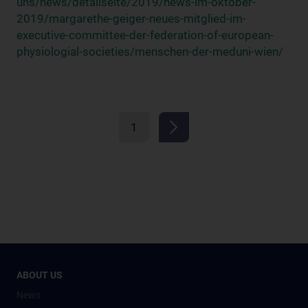
uns/news/detailseite/2019/news-im-oktober-
2019/margarethe-geiger-neues-mitglied-im-
executive-committee-der-federation-of-european-
physiologial-societies/menschen-der-meduni-wien/
1
ABOUT US
News