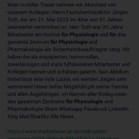
Wien In stiller Trauer nehmen wir Abschied von
unserem Kollegen, Herrn Fachoberinspektor Jürgen
Toth, der am 21. Mai 2023 im Alter von 51 Jahren
unerwartet verstorben ist. Herr Toth war 30 Jahre
Mitarbeiter am Institut
für
Physiologie
und
für
das
gesamte Zentrum
für
Physiologie
und
Pharmakologie als Sicherheitsbeauftragter tätig. Wir
haben ihn als engagierten, humorvollen,
zuverlässigen und stets hilfsbereiten Mitarbeiter und
Kollegen kennen und schätzen gelernt. Sein Ableben
hinterlässt eine tiefe Lücke, wir werden Jürgen sehr
vermissen! Unser tiefes Mitgefühl gilt seiner Familie
und allen Angehörigen. Im Namen aller Kolleg:innen
des gesamten Zentrums
für
Physiologie
und
Pharmakologie Share Whatsapp Facebook LinkedIn
Xing Mail BlueSky Alle News...
https://www.meduniwien.ac.at/web/ueber-
uns/news/2023/default-34fee72b1e-2/meduni-