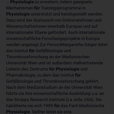
...
Physiologie
zu erweitern, indem geeignete
Mechanismen
für
Trainingsprogramme in
Physiologie
unterstützt und bereitgestellt werden.
Dazu wird der Austausch von DoktorandInnen und
WissenschafterInnen innerhalb Europas und auf
internationaler Ebene gefördert. Auch internationale
wissenschaftliche Forschungsprojekte in Europa
werden angeregt.Zur PersonMargarethe Geiger leitet
das Institut
für
Gefäßbiologie und
Thromboseforschung an der Medizinischen
Universität Wien und ist außerdem stellvertretende
Leiterin des Zentrums
für
Physiologie
und
Pharmakologie, zu dem das Institut
für
Gefäßbiologie und Thromboseforschung gehört.
Nach dem Medizinstudium an der Universität Wien
führte sie ihre wissenschaftliche Ausbildung u.a. an
das Scripps Research Institute (La Jolla, USA). Sie
habilitierte sie sich 1989
für
das Fach Medizinische
Physiologie
. Seither leitet sie eine