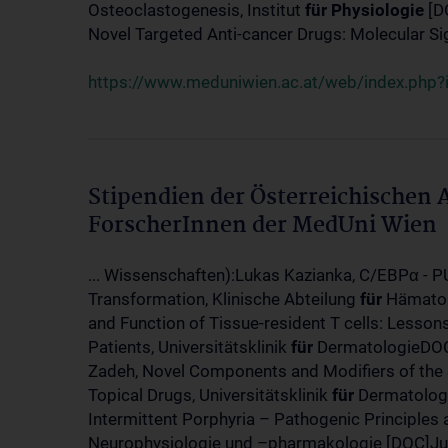
Osteoclastogenesis, Institut
für
Physiologie
[D
Novel Targeted Anti-cancer Drugs: Molecular Si
https://www.meduniwien.ac.at/web/index.php
Stipendien der Österreichischen
ForscherInnen der MedUni Wien
... Wissenschaften):Lukas Kazianka, C/EBPα - 
Transformation, Klinische Abteilung
für
Hämatol
and Function of Tissue-resident T cells: Lesso
Patients, Universitätsklinik
für
DermatologieDOC
Zadeh, Novel Components and Modifiers of the
Topical Drugs, Universitätsklinik
für
Dermatologi
Intermittent Porphyria – Pathogenic Principle
Neurophysiologie und –pharmakologie [DOC]Juli