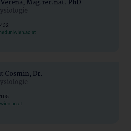
 Verena, Mag.rer.nat. PhD
hysiologie
1432
eduniwien.ac.at
ut Cosmin, Dr.
hysiologie
1105
wien.ac.at