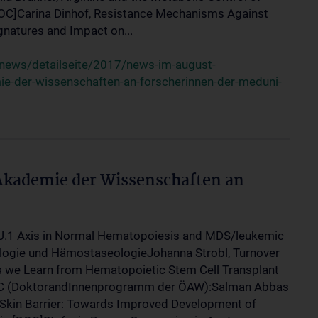
OC]Carina Dinhof, Resistance Mechanisms Against
gnatures and Impact on...
news/detailseite/2017/news-im-august-
ie-der-wissenschaften-an-forscherinnen-der-meduni-
 Akademie der Wissenschaften an
PU.1 Axis in Normal Hematopoiesis and MDS/leukemic
ogie und HämostaseologieJohanna Strobl, Turnover
ns we Learn from Hematopoietic Stem Cell Transplant
 (DoktorandInnenprogramm der ÖAW):Salman Abbas
 Skin Barrier: Towards Improved Development of