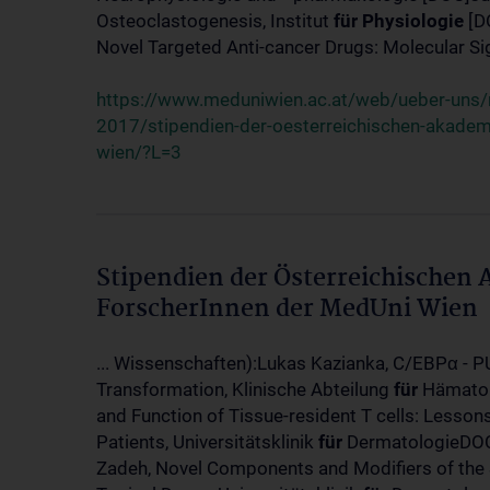
Osteoclastogenesis, Institut
für
Physiologie
[D
Novel Targeted Anti-cancer Drugs: Molecular Si
https://www.meduniwien.ac.at/web/ueber-uns/
2017/stipendien-der-oesterreichischen-akadem
wien/?L=3
Stipendien der Österreichischen
ForscherInnen der MedUni Wien
... Wissenschaften):Lukas Kazianka, C/EBPα - 
Transformation, Klinische Abteilung
für
Hämatol
and Function of Tissue-resident T cells: Lesso
Patients, Universitätsklinik
für
DermatologieDOC
Zadeh, Novel Components and Modifiers of the