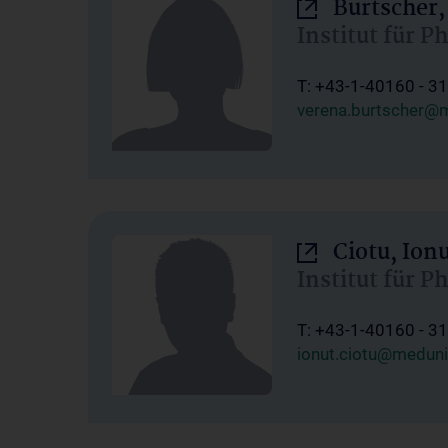
Burtscher,
Institut für P
T: +43-1-40160 - 3
verena.burtscher@m
Ciotu, Ion
Institut für P
T: +43-1-40160 - 3
ionut.ciotu@meduni