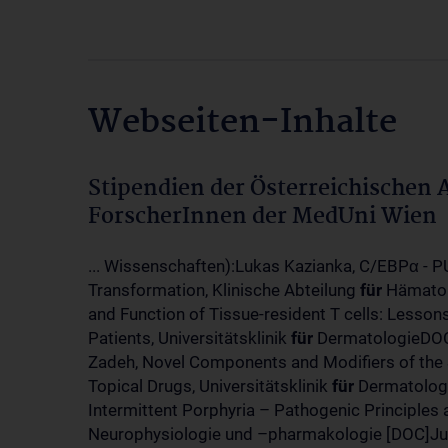
Webseiten-Inhalte
Stipendien der Österreichischen
ForscherInnen der MedUni Wien
... Wissenschaften):Lukas Kazianka, C/EBPα - 
Transformation, Klinische Abteilung
für
Hämatol
and Function of Tissue-resident T cells: Lesso
Patients, Universitätsklinik
für
DermatologieDOC
Zadeh, Novel Components and Modifiers of the
Topical Drugs, Universitätsklinik
für
Dermatologi
Intermittent Porphyria – Pathogenic Principle
Neurophysiologie und –pharmakologie [DOC]Juli