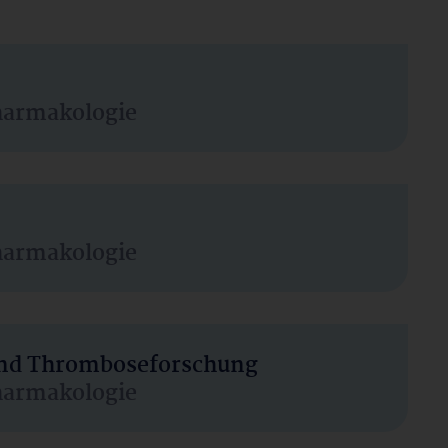
harmakologie
harmakologie
 und Thromboseforschung
harmakologie