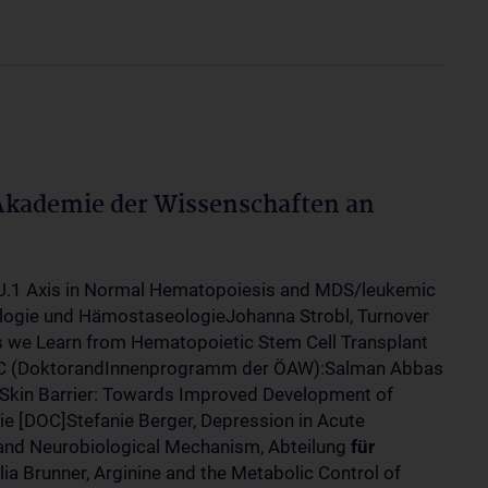
 Akademie der Wissenschaften an
PU.1 Axis in Normal Hematopoiesis and MDS/leukemic
ogie und HämostaseologieJohanna Strobl, Turnover
ns we Learn from Hematopoietic Stem Cell Transplant
 (DoktorandInnenprogramm der ÖAW):Salman Abbas
 Skin Barrier: Towards Improved Development of
e [DOC]Stefanie Berger, Depression in Acute
s and Neurobiological Mechanism, Abteilung
für
a Brunner, Arginine and the Metabolic Control of