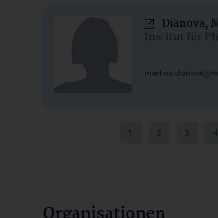
Dianova, M
Institut für P
martina.dianova@me
1
2
3
4
Organisationen