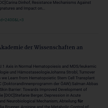
OC]Carina Dinhof, Resistance Mechanisms Against
gnatures and Impact on...
?id=2400&L=3
 Akademie der Wissenschaften an
PU.1 Axis in Normal Hematopoiesis and MDS/leukemic
ogie und HämostaseologieJohanna Strobl, Turnover
ns we Learn from Hematopoietic Stem Cell Transplant
 (DoktorandInnenprogramm der ÖAW):Salman Abbas
 Skin Barrier: Towards Improved Development of
e [DOC]Stefanie Berger, Depression in Acute
s and Neurobiological Mechanism, Abteilung
für
a Brunner, Arginine and the Metabolic Control of