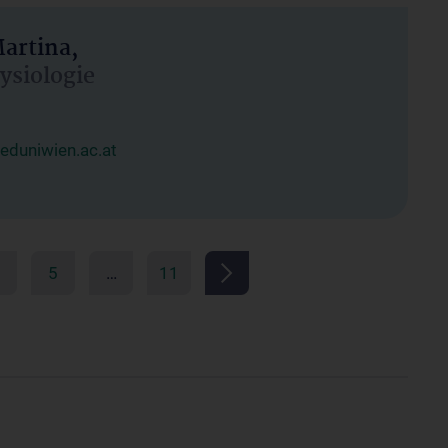
artina,
hysiologie
duniwien.ac.at
5
…
11