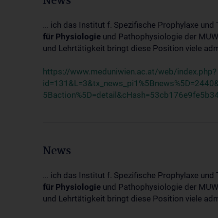
News
... ich das Institut f. Spezifische Prophylaxe u
für
Physiologie
und Pathophysiologie der MUW d
und Lehrtätigkeit bringt diese Position viele adm
https://www.meduniwien.ac.at/web/index.php?
id=131&L=3&tx_news_pi1%5Bnews%5D=2440&t
5Baction%5D=detail&cHash=53cb176e9fe5b
News
... ich das Institut f. Spezifische Prophylaxe u
für
Physiologie
und Pathophysiologie der MUW d
und Lehrtätigkeit bringt diese Position viele adm