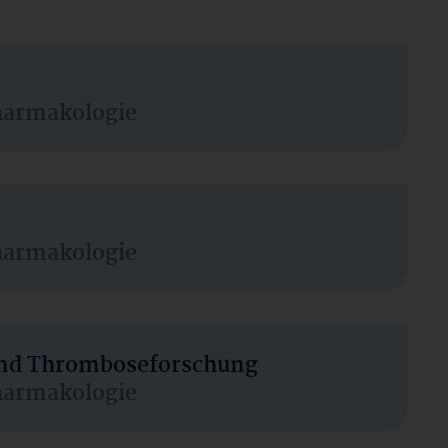
harmakologie
harmakologie
 und Thromboseforschung
harmakologie