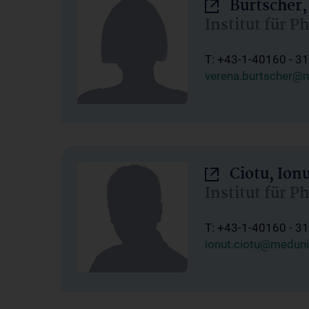
Burtscher,
Institut für P
T: +43-1-40160 - 3
verena.burtscher@m
Ciotu, Ion
Institut für P
T: +43-1-40160 - 3
ionut.ciotu@meduni