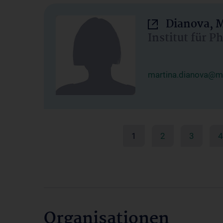
Dianova, M
Institut für P
martina.dianova@me
1
2
3
4
Organisationen