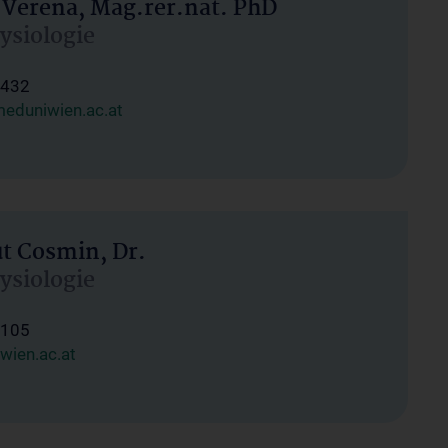
 Verena, Mag.rer.nat. PhD
hysiologie
1432
eduniwien.ac.at
ut Cosmin, Dr.
hysiologie
1105
wien.ac.at