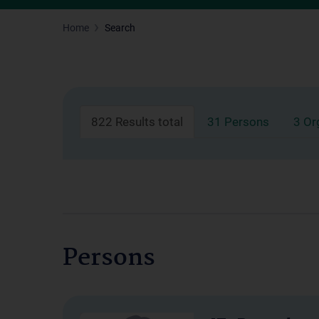
Home
Search
822 Results total
31 Persons
3 Or
Persons