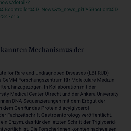
news/detail/?
5Bcontroller%5D=News&tx_news_pi1%5Baction%5D
62347e16
bekannten Mechanismus der
itute for Rare and Undiagnosed Diseases (LBI-RUD)
des CeMM Forschungszentrum
für
Molekulare Medizin
en, hinzugezogen. In Kollaboration mit der
sity Medical Center Utrecht und der Ankara University
rInnen DNA-Sequenzierungen mit dem Erbgut der
 in dem Gen
für
das Protein diacylglycerol-
der Fachzeitschrift Gastroentorology veröffentlicht.
 ein Enzym, das
für
den letzten Schritt der Triglycerid-
ntwortlich ist. Die ForscherInnen konnten nachweisen,