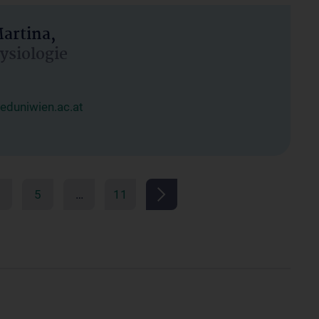
artina,
hysiologie
duniwien.ac.at
5
…
11