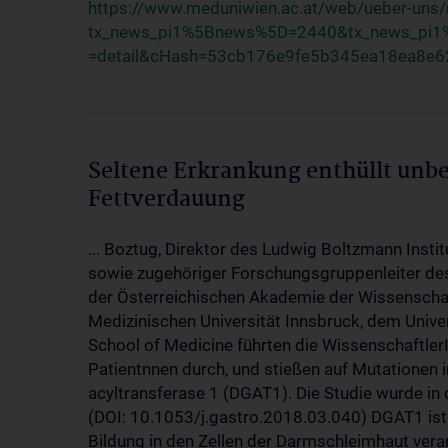
https://www.meduniwien.ac.at/web/ueber-uns/
tx_news_pi1%5Bnews%5D=2440&tx_news_pi1%
=detail&cHash=53cb176e9fe5b345ea18ea8e
Seltene Erkrankung enthüllt un
Fettverdauung
... Boztug, Direktor des Ludwig Boltzmann Inst
sowie zugehöriger Forschungsgruppenleiter 
der Österreichischen Akademie der Wissenschaft
Medizinischen Universität Innsbruck, dem Univer
School of Medicine führten die Wissenschaftle
Patientnnen durch, und stießen auf Mutationen
acyltransferase 1 (DGAT1). Die Studie wurde in 
(DOI: 10.1053/j.gastro.2018.03.040) DGAT1 ist
Bildung in den Zellen der Darmschleimhaut vera