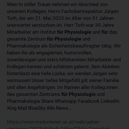
Wien In stiller Trauer nehmen wir Abschied von
unserem Kollegen, Herrn Fachoberinspektor Jürgen
Toth, der am 21. Mai 2023 im Alter von 51 Jahren
unerwartet verstorben ist. Herr Toth war 30 Jahre
Mitarbeiter am Institut
für
Physiologie
und
für
das
gesamte Zentrum
für
Physiologie
und
Pharmakologie als Sicherheitsbeauftragter tätig. Wir
haben ihn als engagierten, humorvollen,
zuverlässigen und stets hilfsbereiten Mitarbeiter und
Kollegen kennen und schätzen gelernt. Sein Ableben
hinterlässt eine tiefe Lücke, wir werden Jürgen sehr
vermissen! Unser tiefes Mitgefühl gilt seiner Familie
und allen Angehörigen. Im Namen aller Kolleg:innen
des gesamten Zentrums
für
Physiologie
und
Pharmakologie Share Whatsapp Facebook LinkedIn
Xing Mail BlueSky Alle News...
https://www.meduniwien.ac.at/web/ueber-
uns/news/2023/default-34fee72b1e-2/meduni-