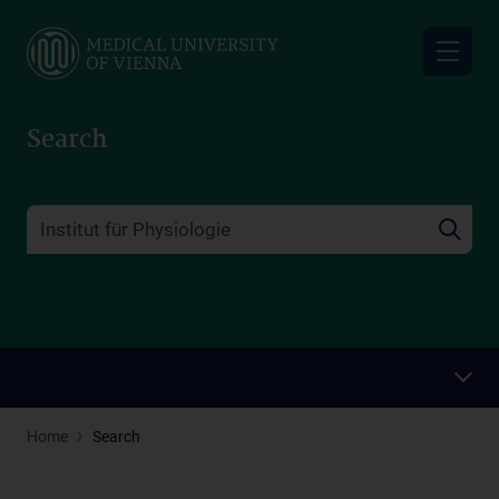
Skip
to
main
content
Search
Home
Search