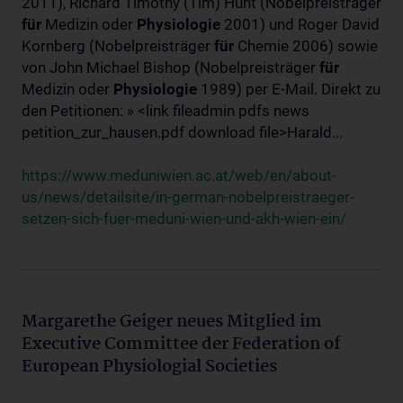
2011), Richard Timothy (Tim) Hunt (Nobelpreisträger
für
Medizin oder
Physiologie
2001) und Roger David
Kornberg (Nobelpreisträger
für
Chemie 2006) sowie
von John Michael Bishop (Nobelpreisträger
für
Medizin oder
Physiologie
1989) per E-Mail. Direkt zu
den Petitionen: » <link fileadmin pdfs news
petition_zur_hausen.pdf download file>Harald...
https://www.meduniwien.ac.at/web/en/about-
us/news/detailsite/in-german-nobelpreistraeger-
setzen-sich-fuer-meduni-wien-und-akh-wien-ein/
Margarethe Geiger neues Mitglied im
Executive Committee der Federation of
European Physiologial Societies