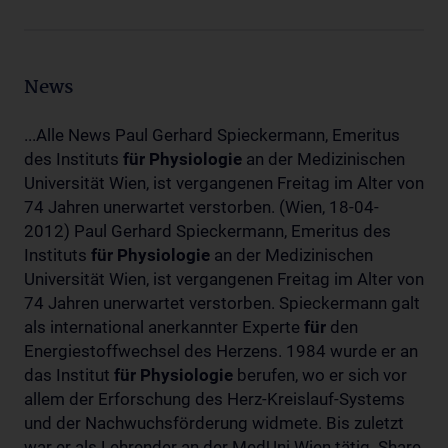
News
...Alle News Paul Gerhard Spieckermann, Emeritus
des Instituts
für
Physiologie
an der Medizinischen
Universität Wien, ist vergangenen Freitag im Alter von
74 Jahren unerwartet verstorben. (Wien, 18-04-
2012) Paul Gerhard Spieckermann, Emeritus des
Instituts
für
Physiologie
an der Medizinischen
Universität Wien, ist vergangenen Freitag im Alter von
74 Jahren unerwartet verstorben. Spieckermann galt
als international anerkannter Experte
für
den
Energiestoffwechsel des Herzens. 1984 wurde er an
das Institut
für
Physiologie
berufen, wo er sich vor
allem der Erforschung des Herz-Kreislauf-Systems
und der Nachwuchsförderung widmete. Bis zuletzt
war er als Lehrender an der MedUni Wien tätig. Share