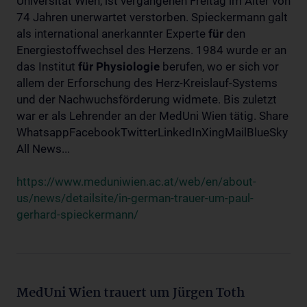
Universität Wien, ist vergangenen Freitag im Alter von
74 Jahren unerwartet verstorben. Spieckermann galt
als international anerkannter Experte
für
den
Energiestoffwechsel des Herzens. 1984 wurde er an
das Institut
für
Physiologie
berufen, wo er sich vor
allem der Erforschung des Herz-Kreislauf-Systems
und der Nachwuchsförderung widmete. Bis zuletzt
war er als Lehrender an der MedUni Wien tätig. Share
WhatsappFacebookTwitterLinkedInXingMailBlueSky
All News...
https://www.meduniwien.ac.at/web/en/about-
us/news/detailsite/in-german-trauer-um-paul-
gerhard-spieckermann/
MedUni Wien trauert um Jürgen Toth