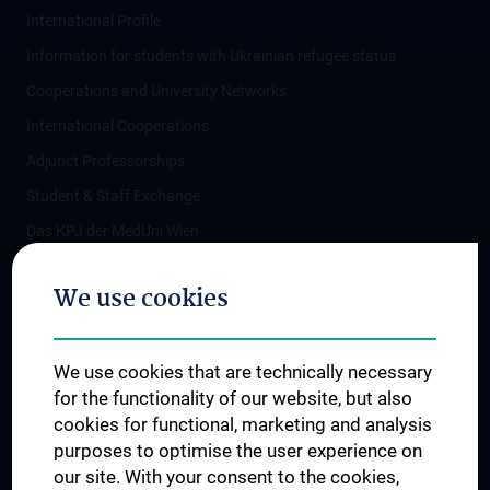
International Profile
Information for students with Ukrainian refugee status
Cooperations and University Networks
International Cooperations
Adjunct Professorships
Student & Staff Exchange
Das KPJ der MedUni Wien
Postgraduate Trainings
We use cookies
Dual Career
Trusted Reseach - Research Security - Foreign Interference
We use cookies that are technically necessary
UNESCO Chair on Bioethics
for the functionality of our website, but also
MUVI
cookies for functional, marketing and analysis
purposes to optimise the user experience on
our site. With your consent to the cookies,