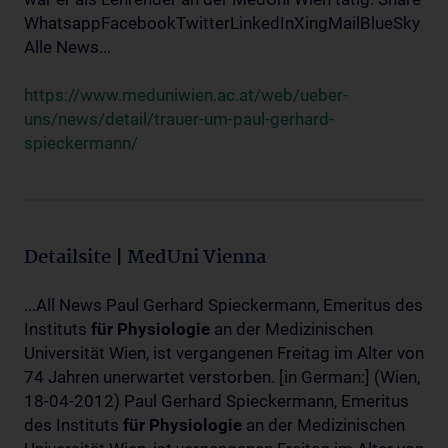
WhatsappFacebookTwitterLinkedInXingMailBlueSky
Alle News...
https://www.meduniwien.ac.at/web/ueber-
uns/news/detail/trauer-um-paul-gerhard-
spieckermann/
Detailsite | MedUni Vienna
...All News Paul Gerhard Spieckermann, Emeritus des
Instituts
für
Physiologie
an der Medizinischen
Universität Wien, ist vergangenen Freitag im Alter von
74 Jahren unerwartet verstorben. [in German:] (Wien,
18-04-2012) Paul Gerhard Spieckermann, Emeritus
des Instituts
für
Physiologie
an der Medizinischen