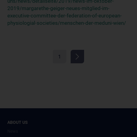
uns/news/detailseite/2019/news-im-oktober-
2019/margarethe-geiger-neues-mitglied-im-
executive-committee-der-federation-of-european-
physiologial-societies/menschen-der-meduni-wien/
1
ABOUT US
News