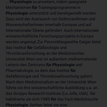
...
Physiologie
zu erweitern, indem geeignete
Mechanismen
für
Trainingsprogramme in
Physiologie
unterstützt und bereitgestellt werden.
Dazu wird der Austausch von DoktorandInnen und
WissenschafterInnen innerhalb Europas und auf
internationaler Ebene gefördert. Auch internationale
wissenschaftliche Forschungsprojekte in Europa
werden angeregt.Zur PersonMargarethe Geiger leitet
das Institut
für
Gefäßbiologie und
Thromboseforschung an der Medizinischen
Universität Wien und ist außerdem stellvertretende
Leiterin des Zentrums
für
Physiologie
und
Pharmakologie, zu dem das Institut
für
Gefäßbiologie und Thromboseforschung gehört.
Nach dem Medizinstudium an der Universität Wien
führte sie ihre wissenschaftliche Ausbildung u.a. an
das Scripps Research Institute (La Jolla, USA). Sie
habilitierte sie sich 1989
für
das Fach Medizinische
Physiologie
. Seither leitet sie eine