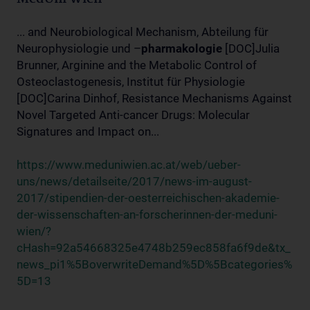
... and Neurobiological Mechanism, Abteilung für
Neurophysiologie und –
pharmakologie
[DOC]Julia
Brunner, Arginine and the Metabolic Control of
Osteoclastogenesis, Institut für Physiologie
[DOC]Carina Dinhof, Resistance Mechanisms Against
Novel Targeted Anti-cancer Drugs: Molecular
Signatures and Impact on...
https://www.meduniwien.ac.at/web/ueber-
uns/news/detailseite/2017/news-im-august-
2017/stipendien-der-oesterreichischen-akademie-
der-wissenschaften-an-forscherinnen-der-meduni-
wien/?
cHash=92a54668325e4748b259ec858fa6f9de&tx_
news_pi1%5BoverwriteDemand%5D%5Bcategories%
5D=13