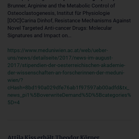
Brunner, Arginine and the Metabolic Control of
Osteoclastogenesis, Institut für Physiologie
[DOC]Carina Dinhof, Resistance Mechanisms Against
Novel Targeted Anti-cancer Drugs: Molecular
Signatures and Impact on...
https://www.meduniwien.ac.at/web/ueber-
uns/news/detailseite/2017/news-im-august-
2017/stipendien-der-oesterreichischen-akademie-
der-wissenschaften-an-forscherinnen-der-meduni-
wien/?
cHash=8bd190a029dfe76ab1f97597ab00adfd&tx_
news_pi1%5BoverwriteDemand%5D%5Bcategories%
5D=4
Attila Kiss erhält Theodor Körner