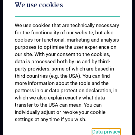
We use cookies
Dual Career
Trusted Reseach - Research Security - Foreign Interference
We use cookies that are technically necessary
UNESCO Chair on Bioethics
for the functionality of our website, but also
MUVI
cookies for functional, marketing and analysis
purposes to optimise the user experience on
our site. With your consent to the cookies,
Connect with us
data is processed both by us and by third-
party providers, some of which are based in
third countries (e.g. the USA). You can find
more information about the tools and the
partners in our data protection declaration, in
which we also explain exactly what data
PRESSE
transfer to the USA can mean. You can
JOBS
individually adjust or revoke your cookie
MEDUNI SHOP
settings at any time if you wish.
RECHTLICHES
Data privacy
COOKIE SETTINGS