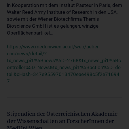
in Kooperation mit dem Institut Pasteur in Paris, dem
Walter Reed Army Institute of Research in den USA,
sowie mit der Wiener Biotechfirma Themis
Bioscience GmbH ist es gelungen, winzige
Oberflächenpartikel...
https://www.meduniwien.ac.at/web/ueber-
uns/news/detail/?
tx_news_pi1%5Bnews%5D=2768&tx_news_pi1%5Bc
ontroller%5D=News&tx_news_pi1%5Baction%5D=de
tail&cHash=347e95597013470eae498c5f2e71694
7
Stipendien der Österreichischen Akademie
der Wissenschaften an ForscherInnen der
MedUni Wien