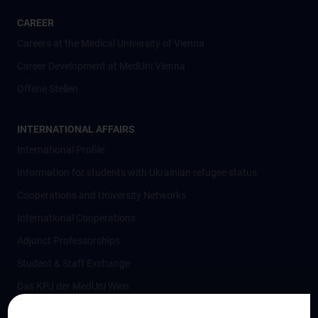
CAREER
Careers at the Medical University of Vienna
Career Development at MedUni Vienna
Offene Stellen
INTERNATIONAL AFFAIRS
International Profile
Information for students with Ukrainian refugee status
Cooperations and University Networks
International Cooperations
Adjunct Professorships
Student & Staff Exchange
Das KPJ der MedUni Wien
Postgraduate Trainings