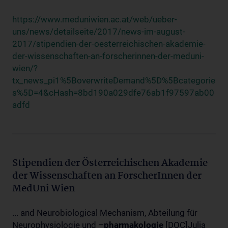
https://www.meduniwien.ac.at/web/ueber-
uns/news/detailseite/2017/news-im-august-
2017/stipendien-der-oesterreichischen-akademie-
der-wissenschaften-an-forscherinnen-der-meduni-
wien/?
tx_news_pi1%5BoverwriteDemand%5D%5Bcategorie
s%5D=4&cHash=8bd190a029dfe76ab1f97597ab00
adfd
Stipendien der Österreichischen Akademie
der Wissenschaften an ForscherInnen der
MedUni Wien
... and Neurobiological Mechanism, Abteilung für
Neurophysiologie und –
pharmakologie
[DOC]Julia