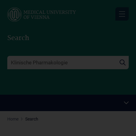
Skip
to
main
content
Search
Home
Search