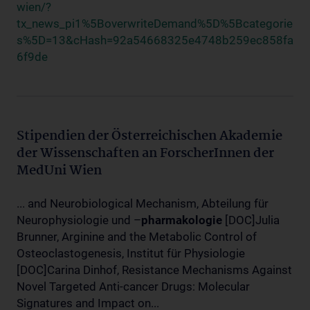
wien/?
tx_news_pi1%5BoverwriteDemand%5D%5Bcategorie
s%5D=13&cHash=92a54668325e4748b259ec858fa
6f9de
Stipendien der Österreichischen Akademie
der Wissenschaften an ForscherInnen der
MedUni Wien
... and Neurobiological Mechanism, Abteilung für
Neurophysiologie und –
pharmakologie
[DOC]Julia
Brunner, Arginine and the Metabolic Control of
Osteoclastogenesis, Institut für Physiologie
[DOC]Carina Dinhof, Resistance Mechanisms Against
Novel Targeted Anti-cancer Drugs: Molecular
Signatures and Impact on...