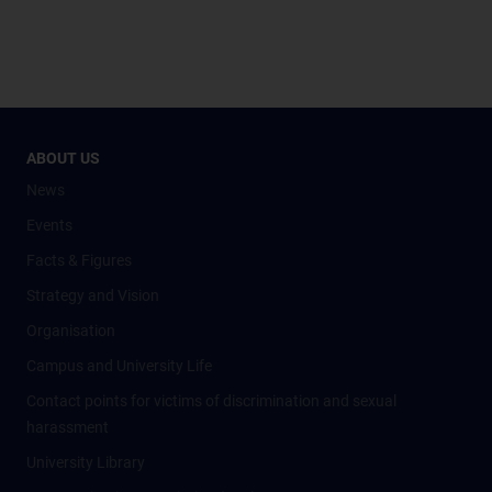
ABOUT US
News
Events
Facts & Figures
Strategy and Vision
Organisation
Campus and University Life
Contact points for victims of discrimination and sexual
harassment
University Library