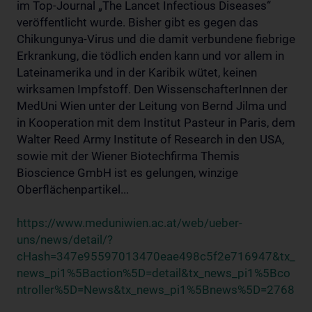
im Top-Journal „The Lancet Infectious Diseases“
veröffentlicht wurde. Bisher gibt es gegen das
Chikungunya-Virus und die damit verbundene fiebrige
Erkrankung, die tödlich enden kann und vor allem in
Lateinamerika und in der Karibik wütet, keinen
wirksamen Impfstoff. Den WissenschafterInnen der
MedUni Wien unter der Leitung von Bernd Jilma und
in Kooperation mit dem Institut Pasteur in Paris, dem
Walter Reed Army Institute of Research in den USA,
sowie mit der Wiener Biotechfirma Themis
Bioscience GmbH ist es gelungen, winzige
Oberflächenpartikel...
https://www.meduniwien.ac.at/web/ueber-
uns/news/detail/?
cHash=347e95597013470eae498c5f2e716947&tx_
news_pi1%5Baction%5D=detail&tx_news_pi1%5Bco
ntroller%5D=News&tx_news_pi1%5Bnews%5D=2768