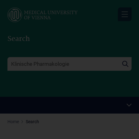
Skip
to
main
content
Search
Home
Search