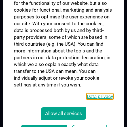
for the functionality of our website, but also
MUVI
cookies for functional, marketing and analysis
purposes to optimise the user experience on
our site. With your consent to the cookies,
Connect with us
data is processed both by us and by third-
party providers, some of which are based in
third countries (e.g. the USA). You can find
more information about the tools and the
partners in our data protection declaration, in
which we also explain exactly what data
PRESSE
transfer to the USA can mean. You can
JOBS
individually adjust or revoke your cookie
MEDUNI SHOP
settings at any time if you wish.
RECHTLICHES
Data privacy
COOKIE SETTINGS
CONTACT
Allow all services
AGB
LEGAL DETAILS