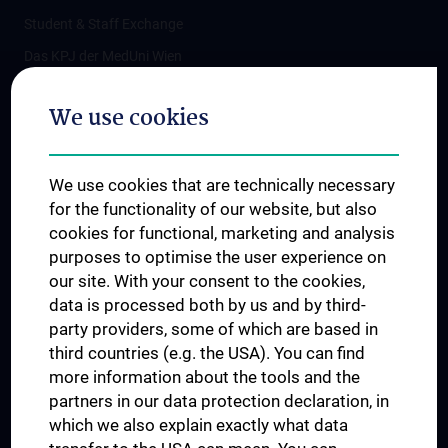
Student & Staff Exchange
Das KPJ der MedUni Wien
Postgraduate Trainings
We use cookies
Dual Career
Trusted Reseach - Research Security - Foreign Interference
We use cookies that are technically necessary
UNESCO Chair on Bioethics
for the functionality of our website, but also
MUVI
cookies for functional, marketing and analysis
purposes to optimise the user experience on
our site. With your consent to the cookies,
Connect with us
data is processed both by us and by third-
party providers, some of which are based in
third countries (e.g. the USA). You can find
more information about the tools and the
partners in our data protection declaration, in
which we also explain exactly what data
PRESSE