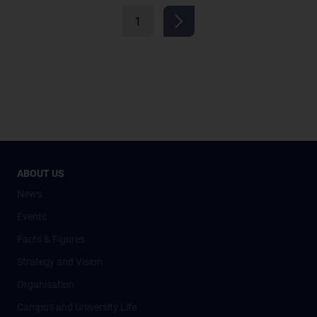
1
ABOUT US
News
Events
Facts & Figures
Strategy and Vision
Organisation
Campus and University Life