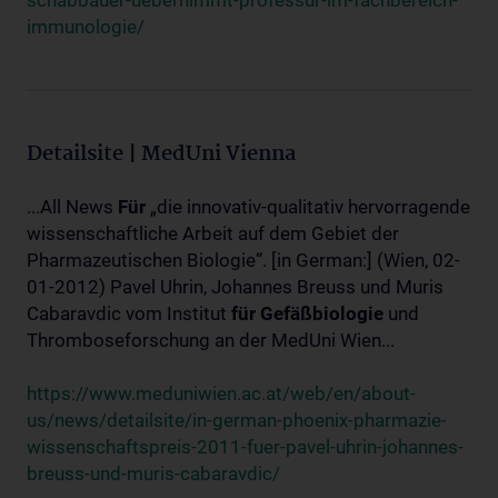
schabbauer-uebernimmt-professur-im-fachbereich-
immunologie/
Detailsite | MedUni Vienna
...All News
Für
„die innovativ-qualitativ hervorragende
wissenschaftliche Arbeit auf dem Gebiet der
Pharmazeutischen Biologie“. [in German:] (Wien, 02-
01-2012) Pavel Uhrin, Johannes Breuss und Muris
Cabaravdic vom Institut
für
Gefäßbiologie
und
Thromboseforschung an der MedUni Wien...
https://www.meduniwien.ac.at/web/en/about-
us/news/detailsite/in-german-phoenix-pharmazie-
wissenschaftspreis-2011-fuer-pavel-uhrin-johannes-
breuss-und-muris-cabaravdic/