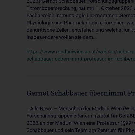
2023) Gernot Schabbauer, Forschungsgruppenle
Thromboseforschung, hat mit 1. Oktober 2023 
Fachbereich Immunologie übernommen. Gernot
Physiologie und Pharmakologie erforschen, wi
dendritische Zellen, entstehen und welche Fun
Insbesondere wollen sie dem...
https://www.meduniwien.ac.at/web/en/ueber-
schabbauer-uebernimmt-professur-im-fachbere
Gernot Schabbauer übernimmt Pr
...Alle News – Menschen der MedUni Wien (Wie
Forschungsgruppenleiter am Institut
für
Gefäßb
2023 an der MedUni Wien eine Professur (§99
Schabbauer und sein Team am Zentrum
für
Phys