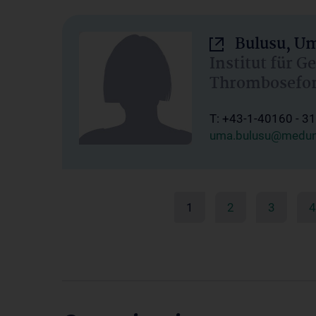
Bulusu, U
Institut für G
Thrombosefo
T: +43-1-40160 - 3
uma.bulusu@meduni
1
2
3
4