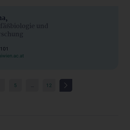
ma,
efäßbiologie und
rschung
1101
wien.ac.at
5
…
12