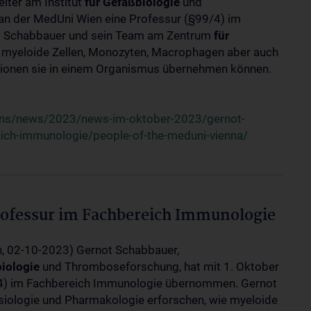
iter am Institut
für
Gefäßbiologie
und
an der MedUni Wien eine Professur (§99/4) im
 Schabbauer und sein Team am Zentrum
für
e myeloide Zellen, Monozyten, Macrophagen aber auch
ktionen sie in einem Organismus übernehmen können.
uns/news/2023/news-im-oktober-2023/gernot-
ich-immunologie/people-of-the-meduni-vienna/
ofessur im Fachbereich Immunologie
n, 02-10-2023) Gernot Schabbauer,
iologie
und Thromboseforschung, hat mit 1. Oktober
/4) im Fachbereich Immunologie übernommen. Gernot
iologie und Pharmakologie erforschen, wie myeloide