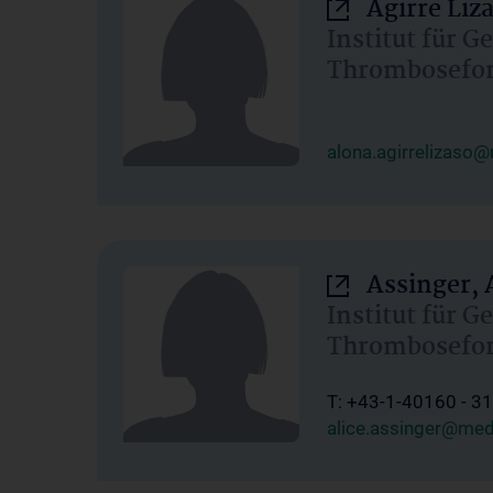
Agirre Liz
Institut für G
Thrombosefo
alona.agirrelizaso
Assinger, 
Institut für G
Thrombosefo
T: +43-1-40160 - 3
alice.assinger@med