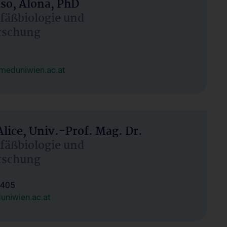
aso, Alona, PhD
efäßbiologie und
rschung
@meduniwien.ac.at
Alice, Univ.-Prof. Mag. Dr.
efäßbiologie und
rschung
1405
uniwien.ac.at