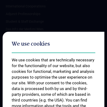
International Cooperations
Adjunct Professorships
Student & Staff Exchange
Das KPJ der MedUni Wien
Postgraduate Trainings
We use cookies
Dual Career
Trusted Reseach - Research Security - Foreign Interference
We use cookies that are technically necessary
UNESCO Chair on Bioethics
for the functionality of our website, but also
MUVI
cookies for functional, marketing and analysis
purposes to optimise the user experience on
our site. With your consent to the cookies,
Connect with us
data is processed both by us and by third-
party providers, some of which are based in
third countries (e.g. the USA). You can find
more information about the tools and the