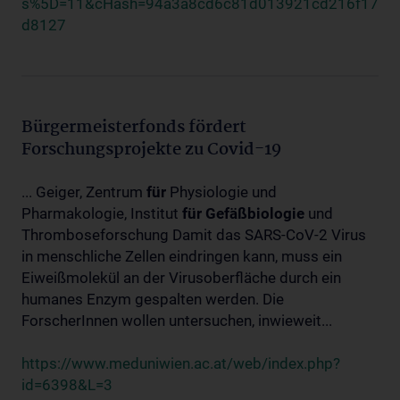
s%5D=11&cHash=94a3a8cd6c81d013921cd216f17
d8127
Bürgermeisterfonds fördert
Forschungsprojekte zu Covid-19
... Geiger, Zentrum
für
Physiologie und
Pharmakologie, Institut
für
Gefäßbiologie
und
Thromboseforschung Damit das SARS-CoV-2 Virus
in menschliche Zellen eindringen kann, muss ein
Eiweißmolekül an der Virusoberfläche durch ein
humanes Enzym gespalten werden. Die
ForscherInnen wollen untersuchen, inwieweit...
https://www.meduniwien.ac.at/web/index.php?
id=6398&L=3