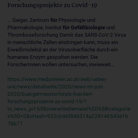
Forschungsprojekte zu Covid-19
... Geiger, Zentrum
für
Physiologie und
Pharmakologie, Institut
für
Gefäßbiologie
und
Thromboseforschung Damit das SARS-CoV-2 Virus
in menschliche Zellen eindringen kann, muss ein
Eiweißmolekül an der Virusoberfläche durch ein
humanes Enzym gespalten werden. Die
ForscherInnen wollen untersuchen, inwieweit...
https://www.meduniwien.ac.at/web/ueber-
uns/news/detailseite/2020/news-im-juni-
2020/buergermeisterfonds-foerdert-
forschungsprojekte-zu-covid-19/?
tx_news_pi1%5BoverwriteDemand%5D%5Bcategorie
s%5D=2&cHash=932cb46f848314a229146543e1b
76b77