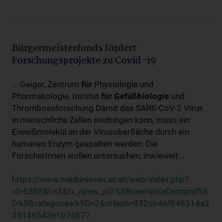
Bürgermeisterfonds fördert
Forschungsprojekte zu Covid-19
... Geiger, Zentrum
für
Physiologie und
Pharmakologie, Institut
für
Gefäßbiologie
und
Thromboseforschung Damit das SARS-CoV-2 Virus
in menschliche Zellen eindringen kann, muss ein
Eiweißmolekül an der Virusoberfläche durch ein
humanes Enzym gespalten werden. Die
ForscherInnen wollen untersuchen, inwieweit...
https://www.meduniwien.ac.at/web/index.php?
id=6398&L=3&tx_news_pi1%5BoverwriteDemand%5
D%5Bcategories%5D=2&cHash=932cb46f848314a2
29146543e1b76b77