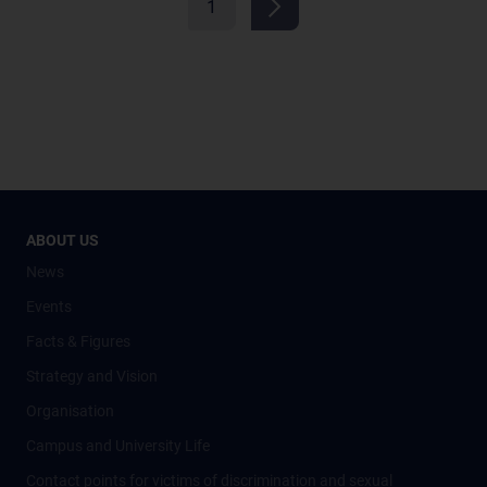
1
ABOUT US
News
Events
Facts & Figures
Strategy and Vision
Organisation
Campus and University Life
Contact points for victims of discrimination and sexual