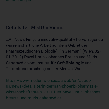
immunologie/
Detailsite | MedUni Vienna
...All News
Für
„die innovativ-qualitativ hervorragende
wissenschaftliche Arbeit auf dem Gebiet der
Pharmazeutischen Biologie“. [in German:] (Wien, 02-
01-2012) Pavel Uhrin, Johannes Breuss und Muris
Cabaravdic vom Institut
für
Gefäßbiologie
und
Thromboseforschung an der MedUni Wien...
https://www.meduniwien.ac.at/web/en/about-
us/news/detailsite/in-german-phoenix-pharmazie-
wissenschaftspreis-2011-fuer-pavel-uhrin-johannes-
breuss-und-muris-cabaravdic/