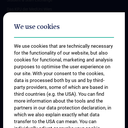
Student & Staff Exchange
Das KPJ der MedUni Wien
Postgraduate Trainings
We use cookies
Dual Career
Trusted Reseach - Research Security - Foreign Interference
We use cookies that are technically necessary
UNESCO Chair on Bioethics
for the functionality of our website, but also
MUVI
cookies for functional, marketing and analysis
purposes to optimise the user experience on
our site. With your consent to the cookies,
Connect with us
data is processed both by us and by third-
party providers, some of which are based in
third countries (e.g. the USA). You can find
more information about the tools and the
partners in our data protection declaration, in
which we also explain exactly what data
PRESSE
transfer to the USA can mean. You can
JOBS