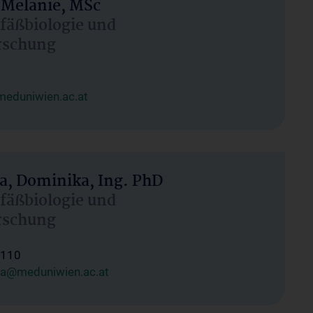
Melanie, MSc
efäßbiologie und
rschung
eduniwien.ac.at
, Dominika, Ing. PhD
efäßbiologie und
rschung
1110
a@meduniwien.ac.at