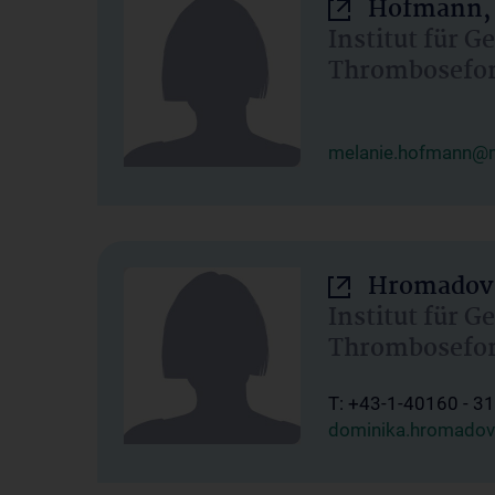
Hofmann, 
Institut für G
Thrombosefo
melanie.hofmann@m
Hromadova
Institut für G
Thrombosefo
T: +43-1-40160 - 3
dominika.hromadov