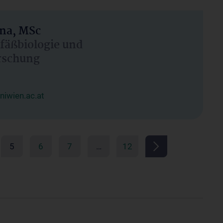
Ana, MSc
efäßbiologie und
rschung
iwien.ac.at
5
6
7
…
12