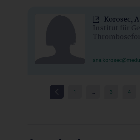
Korosec, 
Institut für G
Thrombosefo
ana.korosec@medun
1
…
3
4