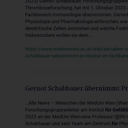
2023) Gernot Schabbauer, Forschungsgruppenle
Thromboseforschung, hat mit 1. Oktober 2023 
Fachbereich Immunologie übernommen. Gernot
Physiologie und Pharmakologie erforschen, wi
dendritische Zellen, entstehen und welche Fun
Insbesondere wollen sie dem...
https://www.meduniwien.ac.at/web/en/ueber-
schabbauer-uebernimmt-professur-im-fachbere
Gernot Schabbauer übernimmt Pr
...Alle News – Menschen der MedUni Wien (Wie
Forschungsgruppenleiter am Institut
für
Gefäßb
2023 an der MedUni Wien eine Professur (§99
Schabbauer und sein Team am Zentrum
für
Phys