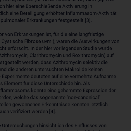
ch hier eine überschießende Aktivierung in
ich eine Beteiligung erhöhter Inflammasom-Aktivität
pulmonaler Erkrankungen festgestellt [3].
von Erkrankungen ist, für die eine langfristige
D, Cystische Fibrose uvm.), waren die Auswirkungen von
ht erforscht. In der hier vorliegenden Studie wurde
(Azithromycin, Clarithromycin und Roxithromycin) auf
tgestellt werden, dass Azithromycin selektiv die
nd die anderen untersuchten Makrolide keinen
de Experimente deuteten auf eine vermehrte Aufnahme
s Element für diese Unterschiede hin. Als
s Inflammasoms konnte eine gehemmte Expression der
den, welche das sogenannte "non-canonical"
llen gewonnenen Erkenntnisse konnten letztlich
ch verifiziert werden [4].
e Untersuchungen hinsichtlich des Einflusses von