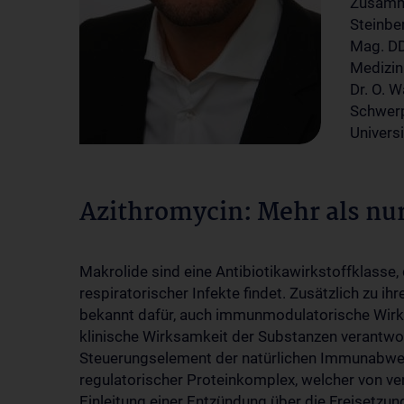
Zusamme
Steinbe
Mag. DDr
Medizin
Dr. O. W
Schwerp
Universi
Azithromycin: Mehr als nu
Makrolide sind eine Antibiotikawirkstoffklasse,
respiratorischer Infekte findet. Zusätzlich zu i
bekannt dafür, auch immunmodulatorische Wirkun
klinische Wirksamkeit der Substanzen verantwor
Steuerungselement der natürlichen Immunabwe
regulatorischer Proteinkomplex, welcher von ve
Einleitung einer Entzündung über die Freisetzung 