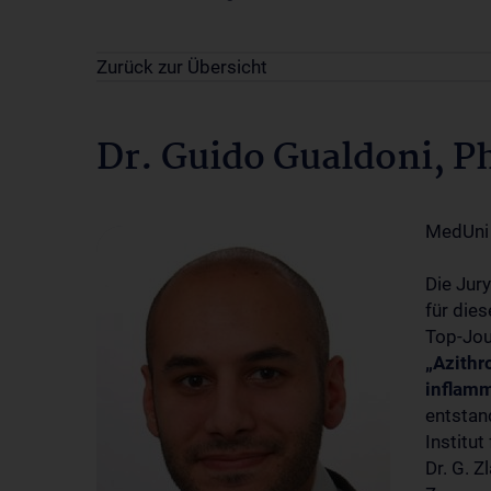
Zurück zur Übersicht
Dr. Guido Gualdoni, P
MedUni
Die Jur
für die
Top-Jou
„Azithr
inflamm
entstan
Institut
Dr. G. Z