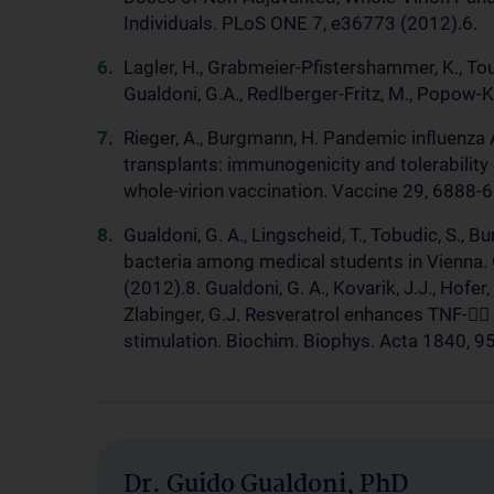
Individuals. PLoS ONE 7, e36773 (2012).6.
Lagler, H., Grabmeier-Pfistershammer, K., Tou
Gualdoni, G.A., Redlberger-Fritz, M., Popow-K
Rieger, A., Burgmann, H. Pandemic influenza 
transplants: immunogenicity and tolerability
whole-virion vaccination. Vaccine 29, 6888-
Gualdoni, G. A., Lingscheid, T., Tobudic, S., 
bacteria among medical students in Vienna.
(2012).8. Gualdoni, G. A., Kovarik, J.J., Hofer, J
Zlabinger, G.J. Resveratrol enhances TNF-
stimulation. Biochim. Biophys. Acta 1840, 9
Dr. Guido Gualdoni, PhD