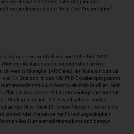
 und wurde auf der letzten Jahrestagung der
 und Immunologie mit dem "Best Oral Presentation"
tinien) geboren. Er studierte von 2007 bis 2013
 Wien mit Auslandsstudienaufenthalten an der
an University Shanghai (VR China), am Katete Hospital
011 war Dr. Gualdoni in das MD-PhD-Exzellenzprogramm
nem Humanmedizinstudium bereits ein PhD-Studium. Sein
ufhin als Assistenzarzt für Immunologie am Institut
PhD Studiums im Jahr 2016 wechselte er an die
izin der Univ. Klinik für Innere Medizin I, wo er sich
edizin befindet. Neben seiner Forschungstätigkeit
 im Rahmen des Humanmedizinstudiums und betreut