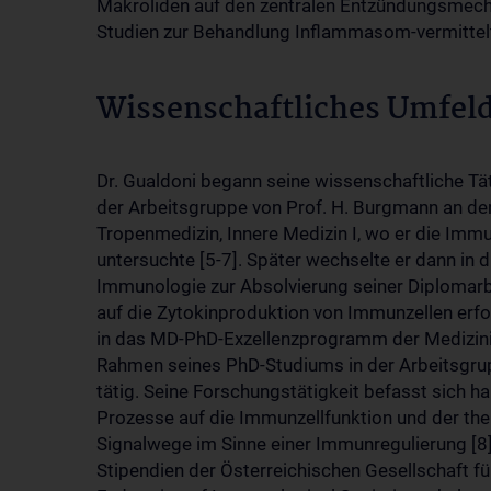
Makroliden auf den zentralen Entzündungsmecha
Studien zur Behandlung Inflammasom-vermittelt
Wissenschaftliches Umfel
Dr. Gualdoni begann seine wissenschaftliche Tä
der Arbeitsgruppe von Prof. H. Burgmann an der 
Tropenmedizin, Innere Medizin I, wo er die Im
untersuchte [5-7]. Später wechselte er dann in d
Immunologie zur Absolvierung seiner Diplomarbe
auf die Zytokinproduktion von Immunzellen erf
in das MD-PhD-Exzellenzprogramm der Medizini
Rahmen seines PhD-Studiums in der Arbeitsgrup
tätig. Seine Forschungstätigkeit befasst sich 
Prozesse auf die Immunzellfunktion und der the
Signalwege im Sinne einer Immunregulierung [8].
Stipendien der Österreichischen Gesellschaft f