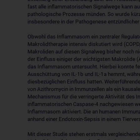
fast alle inflammatorischen Signalwege kann au
pathologische Prozesse münden. So wurde kürzl
insbesondere in der Pathogenese entzündlicher 
Obwohl das Inflammasom ein zentraler Regulator 
Makrolidtherapie intensiv diskutiert wird (COP
Makroliden auf diesen Signalweg bisher noch nic
der Einfluss einiger der wichtigsten Makrolide 
das Inflammasom untersucht. Hierbei konnte fes
Ausschüttung von IL-1b und IL-1a hemmt, währe
diesbezüglichen Einfluss hatten. Weiterführen
von Azithromycin in Immunzellen als ein kausale
Mechanismus für die verringerte Aktivität de
inflammatorischen Caspase-4 nachgewiesen wer
Inflammasom aktiviert. Die an humanen Immunze
anhand einer Endotoxin-Sepsis in einem Tierversu
Mit dieser Studie stehen erstmals vergleichend