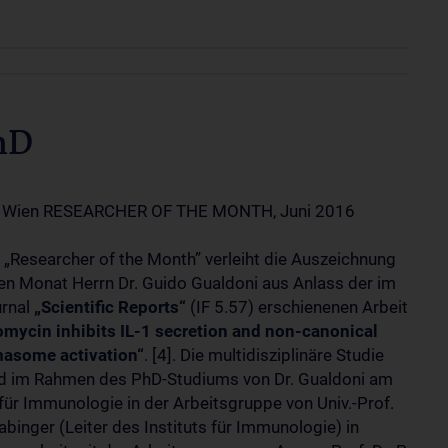
hD
 Wien RESEARCHER OF THE MONTH, Juni 2016
y „Researcher of the Month” verleiht die Auszeichnung
sen Monat Herrn Dr. Guido Gualdoni aus Anlass der im
rnal
„Scientific Reports“
(IF 5.57) erschienenen Arbeit
omycin inhibits IL-1 secretion and non-canonical
asome activation“
. [4]. Die multidisziplinäre Studie
d im Rahmen des PhD-Studiums von Dr. Gualdoni am
 für Immunologie in der Arbeitsgruppe von Univ.-Prof.
labinger (Leiter des Instituts für Immunologie) in