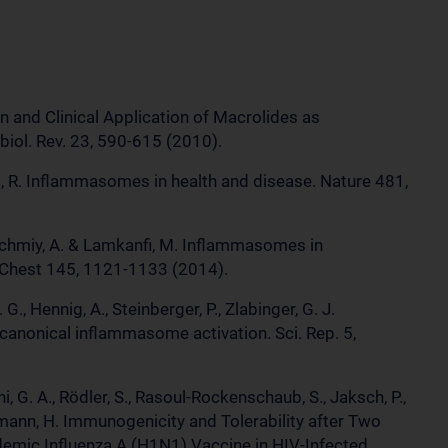
n and Clinical Application of Macrolides as
iol. Rev. 23, 590-615 (2010).
vell, R. Inflammasomes in health and disease. Nature 481,
 Kuchmiy, A. & Lamkanfi, M. Inflammasomes in
. Chest 145, 1121-1133 (2014).
G., Hennig, A., Steinberger, P., Zlabinger, G. J.
-canonical inflammasome activation. Sci. Rep. 5,
i, G. A., Rödler, S., Rasoul-Rockenschaub, S., Jaksch, P.,
mann, H. Immunogenicity and Tolerability after Two
emic Influenza A (H1N1) Vaccine in HIV-Infected