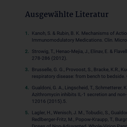
Ausgewählte Literatur
Kanoh, S. & Rubin, B. K. Mechanisms of Actio
Immunomodulatory Medications. Clin. Microb
Strowig, T., Henao-Mejia, J., Elinav, E. & Fla
278-286 (2012).
Brusselle, G. G., Provoost, S., Bracke, K.R.,
respiratory disease: from bench to bedside
Gualdoni, G. A., Lingscheid, T., Schmetterer, K. 
Azithromycin inhibits IL-1 secretion and non
12016 (2015).5.
Lagler, H., Wenisch, J. M., Tobudic, S., Gualdon
Redlberger-Fritz, M., Popow-Kraupp, T., Burg
Doses of Non-Adjuvanted, Whole-Virion Pand