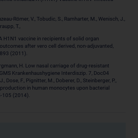
zeau-Römer, V., Tobudic, S., Ramharter, M., Wenisch, J.,
raupp, T.,
A H1N1 vaccine in recipients of solid organ
 outcomes after vero cell derived, non-adjuvanted,
6893 (2011).
Burgmann, H. Low nasal carriage of drug-resistant
 GMS Krankenhaushygiene Interdiszip. 7, Doc04
., Dose, F., Pignitter, M., Doberer, D., Steinberger, P.,
 production in human monocytes upon bacterial
5-105 (2014).