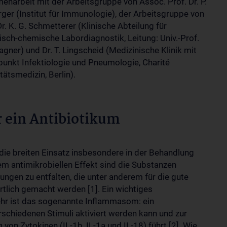
narbeit mit der Arbeitsgruppe von Assoc. Prof. Dr. P.
rger (Institut für Immunologie), der Arbeitsgruppe von
. K. G. Schmetterer (Klinische Abteilung für
isch-chemische Labordiagnostik, Leitung: Univ.-Prof.
agner) und Dr. T. Lingscheid (Medizinische Klinik mit
unkt Infektiologie und Pneumologie, Charité
tätsmedizin, Berlin).
r ein Antibiotikum
 die breiten Einsatz insbesondere in der Behandlung
hrem antimikrobiellen Effekt sind die Substanzen
gen zu entfalten, die unter anderem für die gute
tlich gemacht werden [1]. Ein wichtiges
hr ist das sogenannte Inflammasom: ein
rschiedenen Stimuli aktiviert werden kann und zur
von Zytokinen (IL-1b, IL-1a und IL-18) führt [2]. Wie