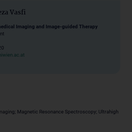
eza Vasfi
medical Imaging and Image-guided Therapy
nt
20
iwien.ac.at
maging; Magnetic Resonance Spectroscopy; Ultrahigh