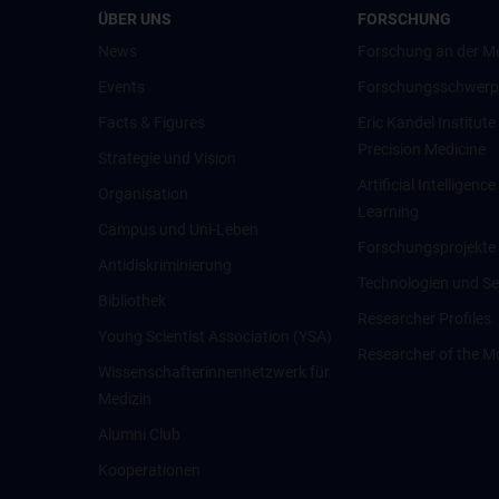
ÜBER UNS
FORSCHUNG
News
Forschung an der M
Events
Forschungsschwerp
Facts & Figures
Eric Kandel Institute
Precision Medicine
Strategie und Vision
Artificial Intelligen
Organisation
Learning
Campus und Uni-Leben
Forschungsprojekte
Antidiskriminierung
Technologien und Se
Bibliothek
Researcher Profiles
Young Scientist Association (YSA)
Researcher of the M
Wissenschafter­innennetzwerk für
Medizin
Alumni Club
Kooperationen