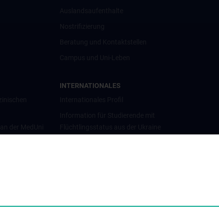
Auslandsaufenthalte
Nostrifizierung
Beratung und Kontaktstellen
Campus und Uni-Leben
INTERNATIONALES
zinischen
Internationales Profil
Information für Studierende mit
 an der MedUni
Flüchtlingsstatus aus der Ukraine
Universitätskooperationen und
Netzwerke
Internationale Kooperationen
Adjunct Professorships
Student & Staff Exchange
Das KPJ der MedUni Wien