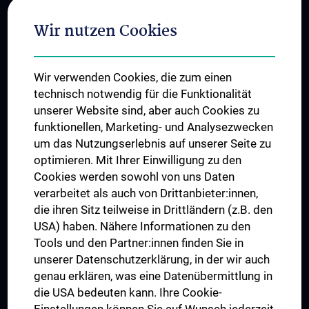
Adjunct Professorships
Wir nutzen Cookies
Student & Staff Exchange
Das KPJ der MedUni Wien
Wir verwenden Cookies, die zum einen
Graduiertentraining
technisch notwendig für die Funktionalität
Dual Career
unserer Website sind, aber auch Cookies zu
funktionellen, Marketing- und Analysezwecken
Trusted Reseach - Research Security - Foreign Interference
um das Nutzungserlebnis auf unserer Seite zu
UNESCO Lehrstuhl für Bioethik
optimieren. Mit Ihrer Einwilligung zu den
MUVI
Cookies werden sowohl von uns Daten
verarbeitet als auch von Drittanbieter:innen,
die ihren Sitz teilweise in Drittländern (z.B. den
USA) haben. Nähere Informationen zu den
Folgen Sie uns auf
Tools und den Partner:innen finden Sie in
unserer Datenschutzerklärung, in der wir auch
genau erklären, was eine Datenübermittlung in
die USA bedeuten kann. Ihre Cookie-