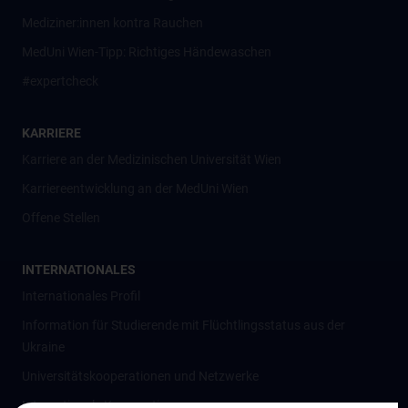
Mediziner:innen kontra Rauchen
MedUni Wien-Tipp: Richtiges Händewaschen
#expertcheck
KARRIERE
Karriere an der Medizinischen Universität Wien
Karriereentwicklung an der MedUni Wien
Offene Stellen
INTERNATIONALES
Internationales Profil
Information für Studierende mit Flüchtlingsstatus aus der
Ukraine
Universitätskooperationen und Netzwerke
Internationale Kooperationen