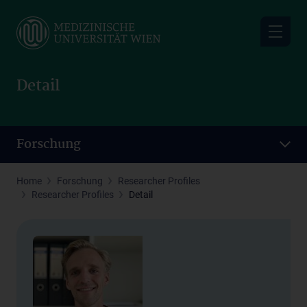
Skip
to
main
content
Detail
Forschung
Home
Forschung
Researcher Profiles
Researcher Profiles
Detail