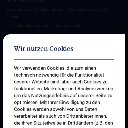
Internationales Profil
Information für Studierende mit Flüchtlingsstatus aus der
Ukraine
Universitätskooperationen und Netzwerke
Internationale Kooperationen
Adjunct Professorships
Wir nutzen Cookies
Student & Staff Exchange
Das KPJ der MedUni Wien
Wir verwenden Cookies, die zum einen
Graduiertentraining
technisch notwendig für die Funktionalität
Dual Career
unserer Website sind, aber auch Cookies zu
funktionellen, Marketing- und Analysezwecken
Trusted Reseach - Research Security - Foreign Interference
um das Nutzungserlebnis auf unserer Seite zu
UNESCO Lehrstuhl für Bioethik
optimieren. Mit Ihrer Einwilligung zu den
MUVI
Cookies werden sowohl von uns Daten
verarbeitet als auch von Drittanbieter:innen,
die ihren Sitz teilweise in Drittländern (z.B. den