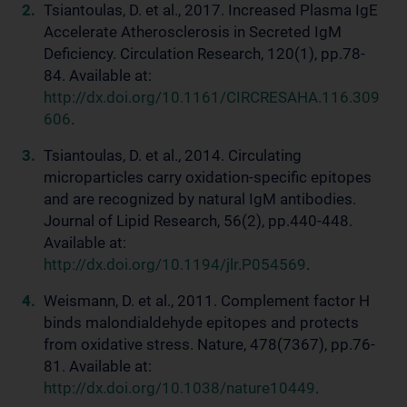
Tsiantoulas, D. et al., 2017. Increased Plasma IgE
Accelerate Atherosclerosis in Secreted IgM
Deficiency. Circulation Research, 120(1), pp.78-
84. Available at:
http://dx.doi.org/10.1161/CIRCRESAHA.116.309
606
.
Tsiantoulas, D. et al., 2014. Circulating
microparticles carry oxidation-specific epitopes
and are recognized by natural IgM antibodies.
Journal of Lipid Research, 56(2), pp.440-448.
Available at:
http://dx.doi.org/10.1194/jlr.P054569
.
Weismann, D. et al., 2011. Complement factor H
binds malondialdehyde epitopes and protects
from oxidative stress. Nature, 478(7367), pp.76-
81. Available at:
http://dx.doi.org/10.1038/nature10449
.